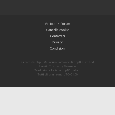
Vecio.it
Forum
Cancella cookie
Contattaci
Privacy
Condizioni
Creato da
phpBB
® Forum Software © phpBB Limited
Hawiki Theme by
Gramziu
Traduzione Italiana
phpBB-Italia.it
Tutti gli orari sono
UTC+01:00