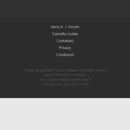
Vecio.it
Forum
Cancella cookie
Contattaci
Privacy
Condizioni
Creato da
phpBB
® Forum Software © phpBB Limited
Hawiki Theme by
Gramziu
Traduzione Italiana
phpBB-Italia.it
Tutti gli orari sono
UTC+01:00