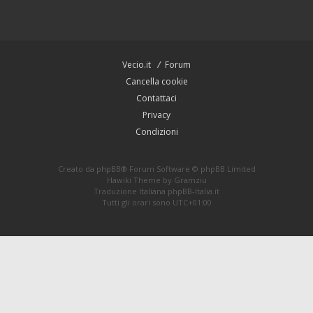
Vecio.it
Forum
Cancella cookie
Contattaci
Privacy
Condizioni
Creato da
phpBB
® Forum Software © phpBB Limited
Hawiki Theme by
Gramziu
Traduzione Italiana
phpBB-Italia.it
Tutti gli orari sono
UTC+01:00