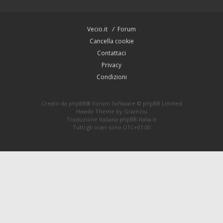
Vecio.it
Forum
Cancella cookie
Contattaci
Privacy
Condizioni
Creato da
phpBB
® Forum Software © phpBB Limited
Hawiki Theme by
Gramziu
Traduzione Italiana
phpBB-Italia.it
Tutti gli orari sono
UTC+01:00