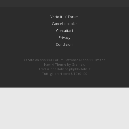
Vecio.it
Forum
Cancella cookie
Contattaci
Privacy
Condizioni
Creato da
phpBB
® Forum Software © phpBB Limited
Hawiki Theme by
Gramziu
Traduzione Italiana
phpBB-Italia.it
Tutti gli orari sono
UTC+01:00