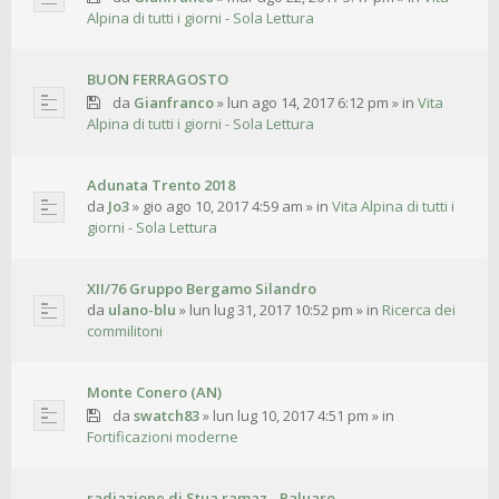
Alpina di tutti i giorni - Sola Lettura
BUON FERRAGOSTO
da
Gianfranco
»
lun ago 14, 2017 6:12 pm
» in
Vita
Alpina di tutti i giorni - Sola Lettura
Adunata Trento 2018
da
Jo3
»
gio ago 10, 2017 4:59 am
» in
Vita Alpina di tutti i
giorni - Sola Lettura
XII/76 Gruppo Bergamo Silandro
da
ulano-blu
»
lun lug 31, 2017 10:52 pm
» in
Ricerca dei
commilitoni
Monte Conero (AN)
da
swatch83
»
lun lug 10, 2017 4:51 pm
» in
Fortificazioni moderne
radiazione di Stua ramaz - Paluaro