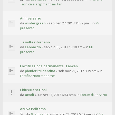
Tecnica e argomenti militari
Anniversario
da
wintergreen
»
sab gen 27, 2018 11:39 pm
» in
Mi
presento
...a volte ritornano
da
Leonardo
»
sab dic 30, 2017 10:10 am
» in
Mi
presento
Fortificazione permanente, Taiwan
da
pionieri tridentina
»
sab nov 25, 2017 8:39 pm
» in
Fortificazioni moderne
Chiusura sezioni
da
axtolf
»
lun set 11, 2017 6:54 pm
» in
Forum di Servizio
Arriva Polifemo
da
Gianfranco
»
mar ago 22, 2017 5:47 pm
» in
Vita