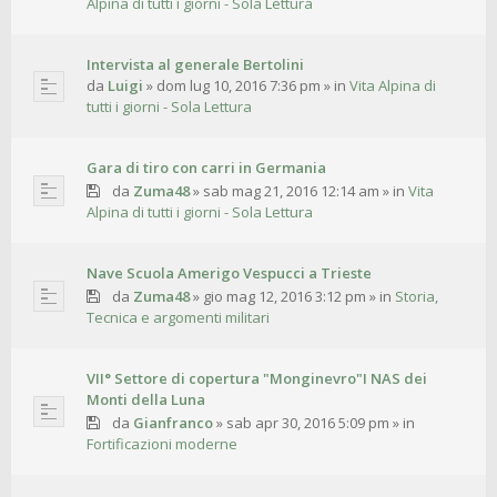
Alpina di tutti i giorni - Sola Lettura
Intervista al generale Bertolini
da
Luigi
»
dom lug 10, 2016 7:36 pm
» in
Vita Alpina di
tutti i giorni - Sola Lettura
Gara di tiro con carri in Germania
da
Zuma48
»
sab mag 21, 2016 12:14 am
» in
Vita
Alpina di tutti i giorni - Sola Lettura
Nave Scuola Amerigo Vespucci a Trieste
da
Zuma48
»
gio mag 12, 2016 3:12 pm
» in
Storia,
Tecnica e argomenti militari
VII° Settore di copertura "Monginevro"I NAS dei
Monti della Luna
da
Gianfranco
»
sab apr 30, 2016 5:09 pm
» in
Fortificazioni moderne