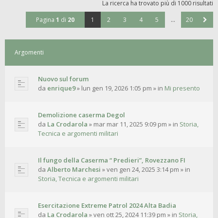
La ricerca ha trovato più di 1000 risultati
Pagina
1
di
20
1
2
3
4
5
…
20
Argomenti
Nuovo sul forum
da
enrique9
»
lun gen 19, 2026 1:05 pm
» in
Mi presento
Demolizione caserma Degol
da
La Crodarola
»
mar mar 11, 2025 9:09 pm
» in
Storia,
Tecnica e argomenti militari
Il fungo della Caserma “ Predieri”, Rovezzano FI
da
Alberto Marchesi
»
ven gen 24, 2025 3:14 pm
» in
Storia, Tecnica e argomenti militari
Esercitazione Extreme Patrol 2024 Alta Badia
da
La Crodarola
»
ven ott 25, 2024 11:39 pm
» in
Storia,