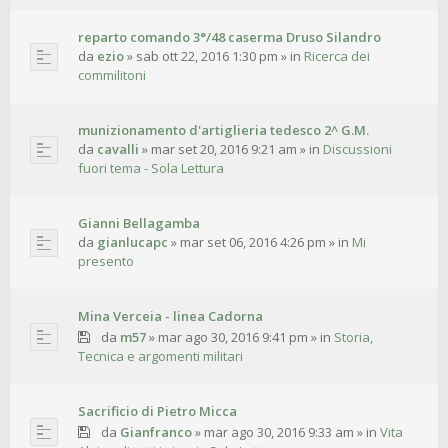
reparto comando 3°/48 caserma Druso Silandro
da
ezio
»
sab ott 22, 2016 1:30 pm
» in
Ricerca dei
commilitoni
munizionamento d'artiglieria tedesco 2^ G.M.
da
cavalli
»
mar set 20, 2016 9:21 am
» in
Discussioni
fuori tema - Sola Lettura
Gianni Bellagamba
da
gianlucapc
»
mar set 06, 2016 4:26 pm
» in
Mi
presento
Mina Verceia - linea Cadorna
da
m57
»
mar ago 30, 2016 9:41 pm
» in
Storia,
Tecnica e argomenti militari
Sacrificio di Pietro Micca
da
Gianfranco
»
mar ago 30, 2016 9:33 am
» in
Vita