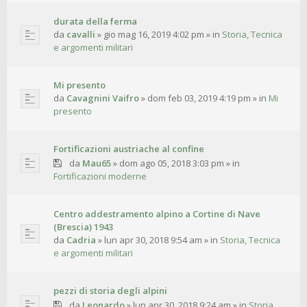
durata della ferma
da
cavalli
»
gio mag 16, 2019 4:02 pm
» in
Storia, Tecnica
e argomenti militari
Mi presento
da
Cavagnini Vaifro
»
dom feb 03, 2019 4:19 pm
» in
Mi
presento
Fortificazioni austriache al confine
da
Mau65
»
dom ago 05, 2018 3:03 pm
» in
Fortificazioni moderne
Centro addestramento alpino a Cortine di Nave
(Brescia) 1943
da
Cadria
»
lun apr 30, 2018 9:54 am
» in
Storia, Tecnica
e argomenti militari
pezzi di storia degli alpini
da
Leonardo
»
lun apr 30, 2018 9:24 am
» in
Storia,