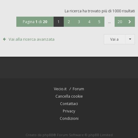
La ricerca ha trovato più di 1000 risultati
Pagina
1
di
20
1
2
3
4
5
…
20
Vai alla ricerca avanzata
Vai a
Vecio.it
Forum
Cancella cookie
Contattaci
Privacy
Condizioni
Creato da
phpBB
® Forum Software © phpBB Limited