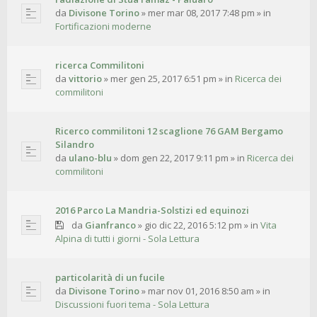
da
Divisone Torino
»
mer mar 08, 2017 7:48 pm
» in
Fortificazioni moderne
ricerca Commilitoni
da
vittorio
»
mer gen 25, 2017 6:51 pm
» in
Ricerca dei
commilitoni
Ricerco commilitoni 12 scaglione 76 GAM Bergamo
Silandro
da
ulano-blu
»
dom gen 22, 2017 9:11 pm
» in
Ricerca dei
commilitoni
2016 Parco La Mandria-Solstizi ed equinozi
da
Gianfranco
»
gio dic 22, 2016 5:12 pm
» in
Vita
Alpina di tutti i giorni - Sola Lettura
particolarità di un fucile
da
Divisone Torino
»
mar nov 01, 2016 8:50 am
» in
Discussioni fuori tema - Sola Lettura