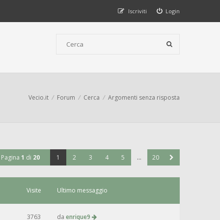
Iscriviti
Login
Vecio.it
Forum
Cerca
Argomenti senza risposta
Pagina
1
di
20
1
2
3
4
5
…
20
Visite
Ultimo messaggio
3763
da
enrique9