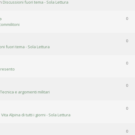
in
Discussioni fuori tema - Sola Lettura
o
0
commilitoni
0
oni fuori tema - Sola Lettura
0
presento
0
 Tecnica e argomenti militari
0
n
Vita Alpina di tutti i giorni - Sola Lettura
0