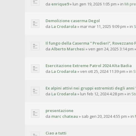
da
enrique9
»
lun gen 19, 2026 1:05 pm
» in
Mi pr
Demolizione caserma Degol
da
La Crodarola
»
mar mar 11, 2025 9:09 pm
» in
S
Il fungo della Caserma “ Predieri”, Rovezzano F
da
Alberto Marchesi
»
ven gen 24, 2025 3:14 pm
»
Esercitazione Extreme Patrol 2024 Alta Badia
da
La Crodarola
»
ven ott 25, 2024 11:39 pm
» in
S
Ex alpini attivi nei gruppi estremisti degli anni 
da
La Crodarola
»
lun feb 12, 2024 4:28 pm
» in
St
presentazione
da
marc chateau
»
sab gen 20, 2024 4:55 pm
» in
Ciao a tutti