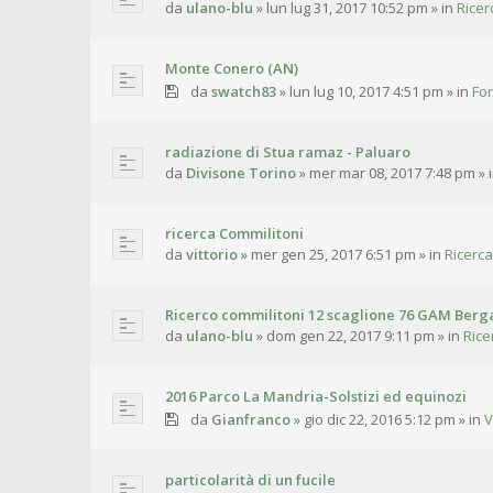
da
ulano-blu
»
lun lug 31, 2017 10:52 pm
» in
Ricer
Monte Conero (AN)
da
swatch83
»
lun lug 10, 2017 4:51 pm
» in
For
radiazione di Stua ramaz - Paluaro
da
Divisone Torino
»
mer mar 08, 2017 7:48 pm
» 
ricerca Commilitoni
da
vittorio
»
mer gen 25, 2017 6:51 pm
» in
Ricerca
Ricerco commilitoni 12 scaglione 76 GAM Ber
da
ulano-blu
»
dom gen 22, 2017 9:11 pm
» in
Rice
2016 Parco La Mandria-Solstizi ed equinozi
da
Gianfranco
»
gio dic 22, 2016 5:12 pm
» in
V
particolarità di un fucile