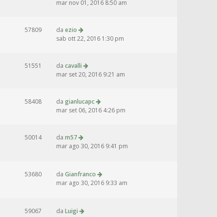
mar nov 01, 2016 8:50 am
57809
da
ezio
sab ott 22, 2016 1:30 pm
51551
da
cavalli
mar set 20, 2016 9:21 am
58408
da
gianlucapc
mar set 06, 2016 4:26 pm
50014
da
m57
mar ago 30, 2016 9:41 pm
53680
da
Gianfranco
mar ago 30, 2016 9:33 am
59067
da
Luigi