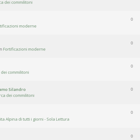
ca dei commilitoni
0
tificazioni moderne
0
in
Fortificazioni moderne
0
 dei commilitoni
gamo Silandro
0
rca dei commilitoni
0
ita Alpina di tutti i giorni - Sola Lettura
0