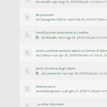
da
cavalli
»
gio mag 16, 2019 4:02 pm
» in
Storia, T
Mi presento
da
Cavagnini Vaifro
»
dom feb 03, 2019 4:19 pm
»
Fortificazioni austriache al confine
da
Mau65
»
dom ago 05, 2018 3:03 pm
» in
For
Centro addestramento alpino a Cortine di Nave
da
Cadria
»
lun apr 30, 2018 9:54 am
» in
Storia, T
pezzi di storia degli alpini
da
Leonardo
»
lun apr 30, 2018 9:24 am
» in
St
Anniversario
da
wintergreen
»
sab gen 27, 2018 11:39 pm
» in
...a volte ritornano