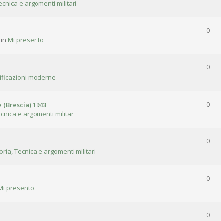
ecnica e argomenti militari
0
 in
Mi presento
0
tificazioni moderne
 (Brescia) 1943
0
ecnica e argomenti militari
0
oria, Tecnica e argomenti militari
0
Mi presento
0