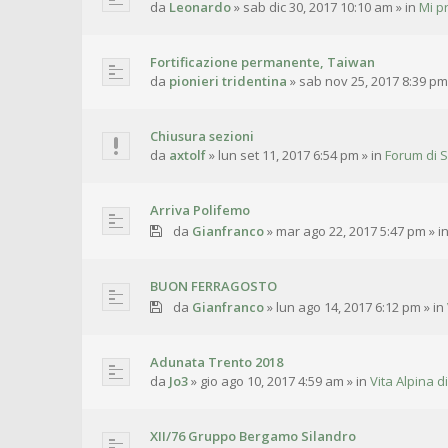
da
Leonardo
»
sab dic 30, 2017 10:10 am
» in
Mi p
Fortificazione permanente, Taiwan
da
pionieri tridentina
»
sab nov 25, 2017 8:39 pm
Chiusura sezioni
da
axtolf
»
lun set 11, 2017 6:54 pm
» in
Forum di S
Arriva Polifemo
da
Gianfranco
»
mar ago 22, 2017 5:47 pm
» i
BUON FERRAGOSTO
da
Gianfranco
»
lun ago 14, 2017 6:12 pm
» in
Adunata Trento 2018
da
Jo3
»
gio ago 10, 2017 4:59 am
» in
Vita Alpina di
XII/76 Gruppo Bergamo Silandro