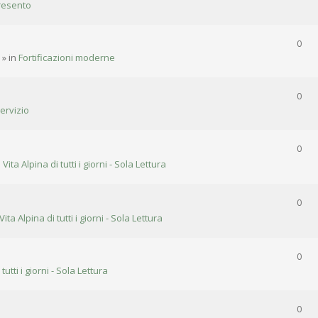
resento
0
» in
Fortificazioni moderne
0
ervizio
0
n
Vita Alpina di tutti i giorni - Sola Lettura
0
Vita Alpina di tutti i giorni - Sola Lettura
0
 tutti i giorni - Sola Lettura
0