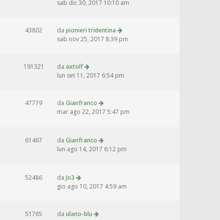
sab dic 30, 2017 10:10 am
43802
da
pionieri tridentina
sab nov 25, 2017 8:39 pm
191321
da
axtolf
lun set 11, 2017 6:54 pm
47779
da
Gianfranco
mar ago 22, 2017 5:47 pm
61467
da
Gianfranco
lun ago 14, 2017 6:12 pm
52486
da
Jo3
gio ago 10, 2017 4:59 am
51765
da
ulano-blu