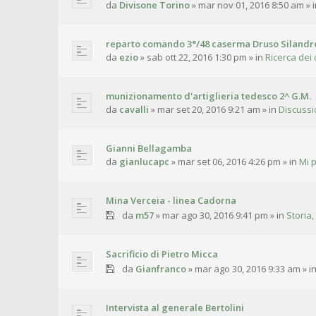
da
Divisone Torino
»
mar nov 01, 2016 8:50 am
» 
reparto comando 3°/48 caserma Druso Silandr
da
ezio
»
sab ott 22, 2016 1:30 pm
» in
Ricerca dei 
munizionamento d'artiglieria tedesco 2^ G.M.
da
cavalli
»
mar set 20, 2016 9:21 am
» in
Discussi
Gianni Bellagamba
da
gianlucapc
»
mar set 06, 2016 4:26 pm
» in
Mi 
Mina Verceia - linea Cadorna
da
m57
»
mar ago 30, 2016 9:41 pm
» in
Storia,
Sacrificio di Pietro Micca
da
Gianfranco
»
mar ago 30, 2016 9:33 am
» i
Intervista al generale Bertolini