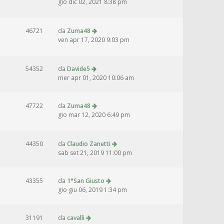
gio dic 02, 2021 8:38 pm
46721
da
Zuma48
ven apr 17, 2020 9:03 pm
54352
da
Davide5
mer apr 01, 2020 10:06 am
47722
da
Zuma48
gio mar 12, 2020 6:49 pm
44350
da
Claudio Zanetti
sab set 21, 2019 11:00 pm
43355
da
1°San Giusto
gio giu 06, 2019 1:34 pm
31191
da
cavalli