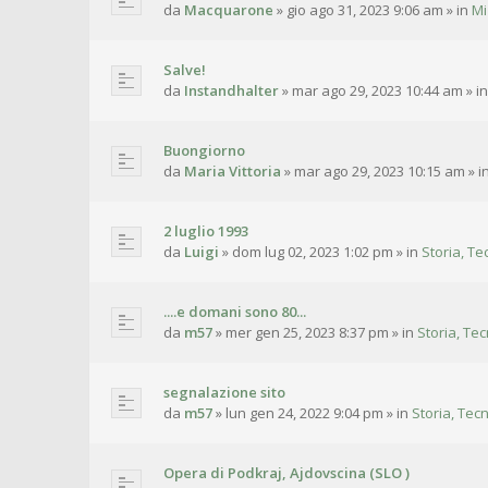
da
Macquarone
»
gio ago 31, 2023 9:06 am
» in
Mi
Salve!
da
Instandhalter
»
mar ago 29, 2023 10:44 am
» i
Buongiorno
da
Maria Vittoria
»
mar ago 29, 2023 10:15 am
» i
2 luglio 1993
da
Luigi
»
dom lug 02, 2023 1:02 pm
» in
Storia, Te
....e domani sono 80...
da
m57
»
mer gen 25, 2023 8:37 pm
» in
Storia, Tec
segnalazione sito
da
m57
»
lun gen 24, 2022 9:04 pm
» in
Storia, Tecn
Opera di Podkraj, Ajdovscina (SLO )