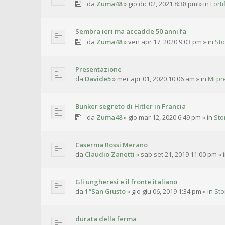
da
Zuma48
»
gio dic 02, 2021 8:38 pm
» in
Fort
Sembra ieri ma accadde 50 anni fa
da
Zuma48
»
ven apr 17, 2020 9:03 pm
» in
Sto
Presentazione
da
Davide5
»
mer apr 01, 2020 10:06 am
» in
Mi pr
Bunker segreto di Hitler in Francia
da
Zuma48
»
gio mar 12, 2020 6:49 pm
» in
Sto
Caserma Rossi Merano
da
Claudio Zanetti
»
sab set 21, 2019 11:00 pm
» 
Gli ungheresi e il fronte italiano
da
1°San Giusto
»
gio giu 06, 2019 1:34 pm
» in
Sto
durata della ferma