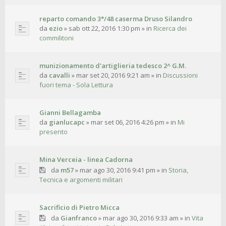
reparto comando 3°/48 caserma Druso Silandro
da
ezio
»
sab ott 22, 2016 1:30 pm
» in
Ricerca dei
commilitoni
munizionamento d'artiglieria tedesco 2^ G.M.
da
cavalli
»
mar set 20, 2016 9:21 am
» in
Discussioni
fuori tema - Sola Lettura
Gianni Bellagamba
da
gianlucapc
»
mar set 06, 2016 4:26 pm
» in
Mi
presento
Mina Verceia - linea Cadorna
da
m57
»
mar ago 30, 2016 9:41 pm
» in
Storia,
Tecnica e argomenti militari
Sacrificio di Pietro Micca
da
Gianfranco
»
mar ago 30, 2016 9:33 am
» in
Vita