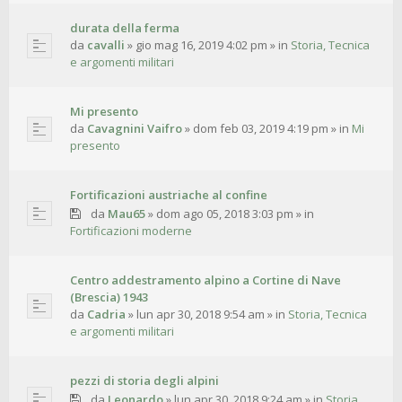
durata della ferma
da
cavalli
»
gio mag 16, 2019 4:02 pm
» in
Storia, Tecnica
e argomenti militari
Mi presento
da
Cavagnini Vaifro
»
dom feb 03, 2019 4:19 pm
» in
Mi
presento
Fortificazioni austriache al confine
da
Mau65
»
dom ago 05, 2018 3:03 pm
» in
Fortificazioni moderne
Centro addestramento alpino a Cortine di Nave
(Brescia) 1943
da
Cadria
»
lun apr 30, 2018 9:54 am
» in
Storia, Tecnica
e argomenti militari
pezzi di storia degli alpini
da
Leonardo
»
lun apr 30, 2018 9:24 am
» in
Storia,