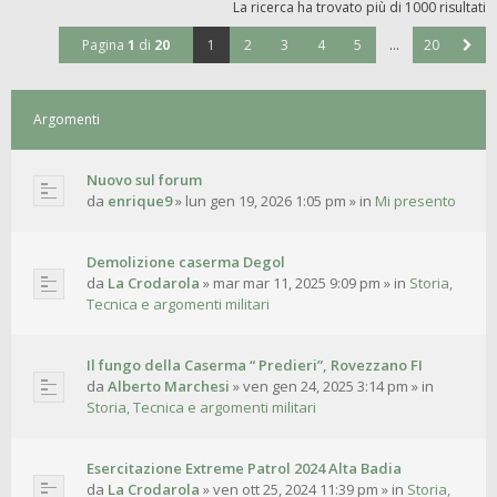
La ricerca ha trovato più di 1000 risultati
Pagina
1
di
20
1
2
3
4
5
…
20
Argomenti
Nuovo sul forum
da
enrique9
»
lun gen 19, 2026 1:05 pm
» in
Mi presento
Demolizione caserma Degol
da
La Crodarola
»
mar mar 11, 2025 9:09 pm
» in
Storia,
Tecnica e argomenti militari
Il fungo della Caserma “ Predieri”, Rovezzano FI
da
Alberto Marchesi
»
ven gen 24, 2025 3:14 pm
» in
Storia, Tecnica e argomenti militari
Esercitazione Extreme Patrol 2024 Alta Badia
da
La Crodarola
»
ven ott 25, 2024 11:39 pm
» in
Storia,