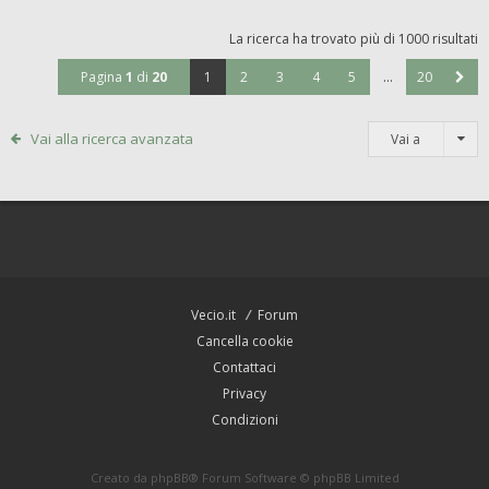
La ricerca ha trovato più di 1000 risultati
Pagina
1
di
20
1
2
3
4
5
…
20
Vai alla ricerca avanzata
Vai a
Vecio.it
Forum
Cancella cookie
Contattaci
Privacy
Condizioni
Creato da
phpBB
® Forum Software © phpBB Limited