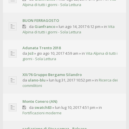
Alpina di tutti i giorni - Sola Lettura
BUON FERRAGOSTO
da
Gianfranco
»
lun ago 14, 2017 6:12 pm
» in
Vita
Alpina di tutti i giorni - Sola Lettura
Adunata Trento 2018
da
Jo3
»
gio ago 10, 2017 4:59 am
» in
Vita Alpina di tutti i
giorni - Sola Lettura
XII/76 Gruppo Bergamo Silandro
da
ulano-blu
»
lun lug 31, 2017 10:52 pm
» in
Ricerca dei
commilitoni
Monte Conero (AN)
da
swatch83
»
lun lug 10, 2017 4:51 pm
» in
Fortificazioni moderne
radiazione di Stua ramaz - Paluaro