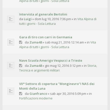
Alpina di tutti i giorni - Sola Lettura
Intervista al generale Bertolini
da
Luigi
»
dom lug 10, 2016 7:36 pm
» in
Vita Alpina di
tutti i giorni - Sola Lettura
Gara di tiro con carri in Germania
da
Zuma48
»
sab mag 21, 2016 12:14 am
» in
Vita
Alpina di tutti i giorni - Sola Lettura
Nave Scuola Amerigo Vespucci a Trieste
da
Zuma48
»
gio mag 12, 2016 3:12 pm
» in
Storia,
Tecnica e argomenti militari
VII° Settore di copertura "Monginevro"I NAS dei
Monti della Luna
da
Gianfranco
»
sab apr 30, 2016 5:09 pm
» in
Fortificazioni moderne