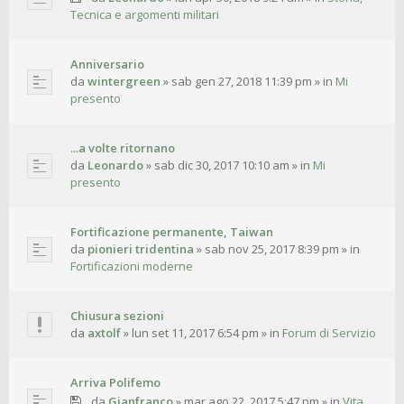
Tecnica e argomenti militari
Anniversario
da
wintergreen
»
sab gen 27, 2018 11:39 pm
» in
Mi
presento
...a volte ritornano
da
Leonardo
»
sab dic 30, 2017 10:10 am
» in
Mi
presento
Fortificazione permanente, Taiwan
da
pionieri tridentina
»
sab nov 25, 2017 8:39 pm
» in
Fortificazioni moderne
Chiusura sezioni
da
axtolf
»
lun set 11, 2017 6:54 pm
» in
Forum di Servizio
Arriva Polifemo
da
Gianfranco
»
mar ago 22, 2017 5:47 pm
» in
Vita