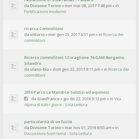
da
Divisone Torino
»
mer mar 08, 2017 7:48 pm
» in
Fortificazioni moderne
ricerca Commilitoni
da
vittorio
»
mer gen 25, 2017 6:51 pm
» in
Ricerca dei
commilitoni
Ricerco commilitoni 12 scaglione 76 GAM Bergamo
Silandro
da
ulano-blu
»
dom gen 22, 2017 9:11 pm
» in
Ricerca dei
commilitoni
2016 Parco La Mandria-Solstizi ed equinozi
da
Gianfranco
»
gio dic 22, 2016 5:12 pm
» in
Vita
Alpina di tutti i giorni - Sola Lettura
particolarità di un fucile
da
Divisone Torino
»
mar nov 01, 2016 8:50 am
» in
Discussioni fuori tema - Sola Lettura