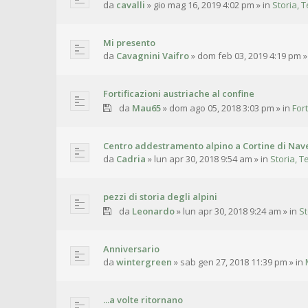
da
cavalli
»
gio mag 16, 2019 4:02 pm
» in
Storia, T
Mi presento
da
Cavagnini Vaifro
»
dom feb 03, 2019 4:19 pm
»
Fortificazioni austriache al confine
da
Mau65
»
dom ago 05, 2018 3:03 pm
» in
For
Centro addestramento alpino a Cortine di Nave
da
Cadria
»
lun apr 30, 2018 9:54 am
» in
Storia, T
pezzi di storia degli alpini
da
Leonardo
»
lun apr 30, 2018 9:24 am
» in
St
Anniversario
da
wintergreen
»
sab gen 27, 2018 11:39 pm
» in
...a volte ritornano