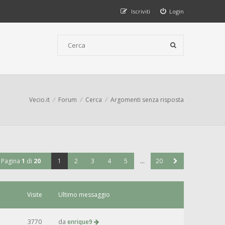
Iscriviti
Login
Vecio.it
Forum
Cerca
Argomenti senza risposta
Pagina
1
di
20
1
2
3
4
5
…
20
Visite
Ultimo messaggio
3770
da
enrique9