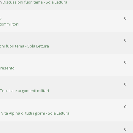
in
Discussioni fuori tema - Sola Lettura
o
0
commilitoni
0
oni fuori tema - Sola Lettura
0
presento
0
 Tecnica e argomenti militari
0
n
Vita Alpina di tutti i giorni - Sola Lettura
0