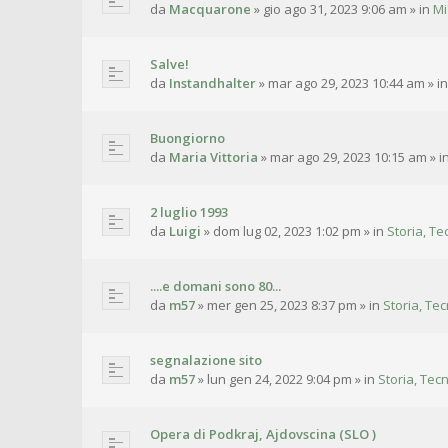
da
Macquarone
»
gio ago 31, 2023 9:06 am
» in
Mi
Salve!
da
Instandhalter
»
mar ago 29, 2023 10:44 am
» i
Buongiorno
da
Maria Vittoria
»
mar ago 29, 2023 10:15 am
» i
2 luglio 1993
da
Luigi
»
dom lug 02, 2023 1:02 pm
» in
Storia, Te
....e domani sono 80...
da
m57
»
mer gen 25, 2023 8:37 pm
» in
Storia, Tec
segnalazione sito
da
m57
»
lun gen 24, 2022 9:04 pm
» in
Storia, Tecn
Opera di Podkraj, Ajdovscina (SLO )