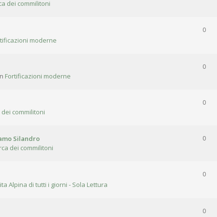
ca dei commilitoni
0
tificazioni moderne
0
in
Fortificazioni moderne
0
 dei commilitoni
gamo Silandro
0
rca dei commilitoni
0
ita Alpina di tutti i giorni - Sola Lettura
0