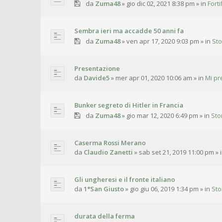
da
Zuma48
»
gio dic 02, 2021 8:38 pm
» in
Fort
Sembra ieri ma accadde 50 anni fa
da
Zuma48
»
ven apr 17, 2020 9:03 pm
» in
Sto
Presentazione
da
Davide5
»
mer apr 01, 2020 10:06 am
» in
Mi pr
Bunker segreto di Hitler in Francia
da
Zuma48
»
gio mar 12, 2020 6:49 pm
» in
Sto
Caserma Rossi Merano
da
Claudio Zanetti
»
sab set 21, 2019 11:00 pm
» 
Gli ungheresi e il fronte italiano
da
1°San Giusto
»
gio giu 06, 2019 1:34 pm
» in
Sto
durata della ferma