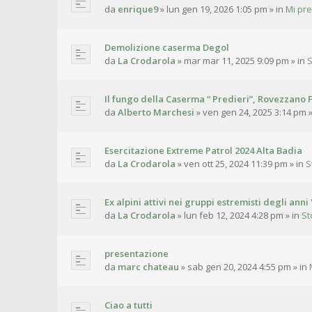
da
enrique9
»
lun gen 19, 2026 1:05 pm
» in
Mi pr
Demolizione caserma Degol
da
La Crodarola
»
mar mar 11, 2025 9:09 pm
» in
S
Il fungo della Caserma “ Predieri”, Rovezzano F
da
Alberto Marchesi
»
ven gen 24, 2025 3:14 pm
»
Esercitazione Extreme Patrol 2024 Alta Badia
da
La Crodarola
»
ven ott 25, 2024 11:39 pm
» in
S
Ex alpini attivi nei gruppi estremisti degli anni 
da
La Crodarola
»
lun feb 12, 2024 4:28 pm
» in
St
presentazione
da
marc chateau
»
sab gen 20, 2024 4:55 pm
» in
Ciao a tutti