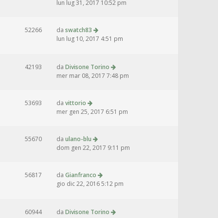
lun lug 31, 2017 10:52 pm
52266
da
swatch83
lun lug 10, 2017 4:51 pm
42193
da
Divisone Torino
mer mar 08, 2017 7:48 pm
53693
da
vittorio
mer gen 25, 2017 6:51 pm
55670
da
ulano-blu
dom gen 22, 2017 9:11 pm
56817
da
Gianfranco
gio dic 22, 2016 5:12 pm
60944
da
Divisone Torino