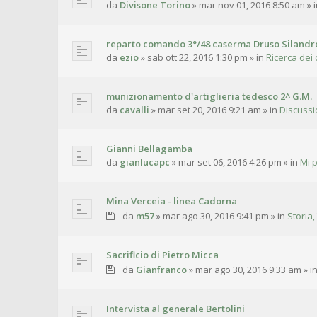
da
Divisone Torino
»
mar nov 01, 2016 8:50 am
» 
reparto comando 3°/48 caserma Druso Silandr
da
ezio
»
sab ott 22, 2016 1:30 pm
» in
Ricerca dei 
munizionamento d'artiglieria tedesco 2^ G.M.
da
cavalli
»
mar set 20, 2016 9:21 am
» in
Discussi
Gianni Bellagamba
da
gianlucapc
»
mar set 06, 2016 4:26 pm
» in
Mi 
Mina Verceia - linea Cadorna
da
m57
»
mar ago 30, 2016 9:41 pm
» in
Storia,
Sacrificio di Pietro Micca
da
Gianfranco
»
mar ago 30, 2016 9:33 am
» i
Intervista al generale Bertolini