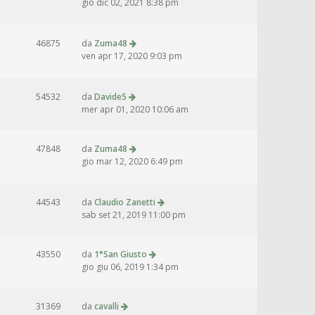
gio dic 02, 2021 8:38 pm
46875
da
Zuma48
ven apr 17, 2020 9:03 pm
54532
da
Davide5
mer apr 01, 2020 10:06 am
47848
da
Zuma48
gio mar 12, 2020 6:49 pm
44543
da
Claudio Zanetti
sab set 21, 2019 11:00 pm
43550
da
1°San Giusto
gio giu 06, 2019 1:34 pm
31369
da
cavalli