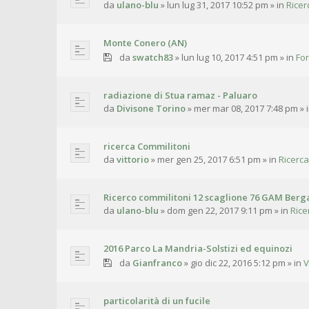
da
ulano-blu
»
lun lug 31, 2017 10:52 pm
» in
Ricer
Monte Conero (AN)
da
swatch83
»
lun lug 10, 2017 4:51 pm
» in
For
radiazione di Stua ramaz - Paluaro
da
Divisone Torino
»
mer mar 08, 2017 7:48 pm
» 
ricerca Commilitoni
da
vittorio
»
mer gen 25, 2017 6:51 pm
» in
Ricerca
Ricerco commilitoni 12 scaglione 76 GAM Ber
da
ulano-blu
»
dom gen 22, 2017 9:11 pm
» in
Rice
2016 Parco La Mandria-Solstizi ed equinozi
da
Gianfranco
»
gio dic 22, 2016 5:12 pm
» in
V
particolarità di un fucile