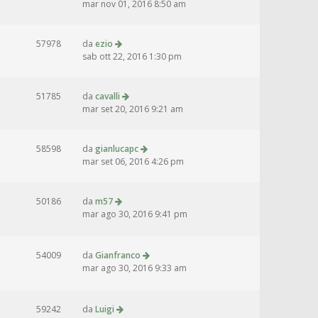
mar nov 01, 2016 8:50 am
57978
da
ezio
sab ott 22, 2016 1:30 pm
51785
da
cavalli
mar set 20, 2016 9:21 am
58598
da
gianlucapc
mar set 06, 2016 4:26 pm
50186
da
m57
mar ago 30, 2016 9:41 pm
54009
da
Gianfranco
mar ago 30, 2016 9:33 am
59242
da
Luigi