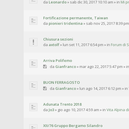
da
Leonardo
»
sab dic 30, 2017 10:10 am
» in
Mi p
Fortificazione permanente, Taiwan
da
pionieri tridentina
»
sab nov 25, 2017 8:39 pm
Chiusura sezioni
da
axtolf
»
lun set 11, 2017 6:54 pm
» in
Forum di S
Arriva Polifemo
da
Gianfranco
»
mar ago 22, 2017 5:47 pm
» i
BUON FERRAGOSTO
da
Gianfranco
»
lun ago 14, 2017 6:12 pm
» in
Adunata Trento 2018
da
Jo3
»
gio ago 10, 2017 4:59 am
» in
Vita Alpina di
XII/76 Gruppo Bergamo Silandro