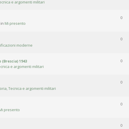
ecnica e argomenti militari
0
 in
Mi presento
0
tificazioni moderne
 (Brescia) 1943
0
ecnica e argomenti militari
0
oria, Tecnica e argomenti militari
0
Mi presento
0