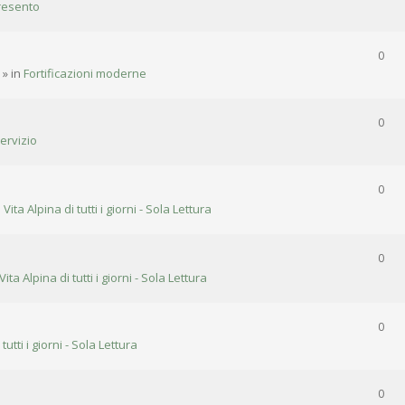
resento
0
» in
Fortificazioni moderne
0
ervizio
0
n
Vita Alpina di tutti i giorni - Sola Lettura
0
Vita Alpina di tutti i giorni - Sola Lettura
0
 tutti i giorni - Sola Lettura
0