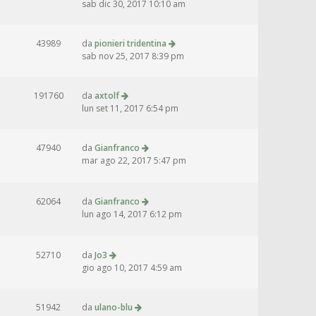
sab dic 30, 2017 10:10 am
43989
da
pionieri tridentina
sab nov 25, 2017 8:39 pm
191760
da
axtolf
lun set 11, 2017 6:54 pm
47940
da
Gianfranco
mar ago 22, 2017 5:47 pm
62064
da
Gianfranco
lun ago 14, 2017 6:12 pm
52710
da
Jo3
gio ago 10, 2017 4:59 am
51942
da
ulano-blu