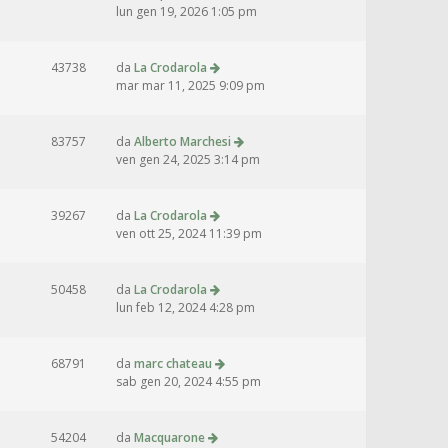
lun gen 19, 2026 1:05 pm
43738
da
La Crodarola
mar mar 11, 2025 9:09 pm
83757
da
Alberto Marchesi
ven gen 24, 2025 3:14 pm
39267
da
La Crodarola
ven ott 25, 2024 11:39 pm
50458
da
La Crodarola
lun feb 12, 2024 4:28 pm
68791
da
marc chateau
sab gen 20, 2024 4:55 pm
54204
da
Macquarone