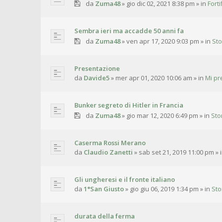
da
Zuma48
»
gio dic 02, 2021 8:38 pm
» in
Fort
Sembra ieri ma accadde 50 anni fa
da
Zuma48
»
ven apr 17, 2020 9:03 pm
» in
Sto
Presentazione
da
Davide5
»
mer apr 01, 2020 10:06 am
» in
Mi pr
Bunker segreto di Hitler in Francia
da
Zuma48
»
gio mar 12, 2020 6:49 pm
» in
Sto
Caserma Rossi Merano
da
Claudio Zanetti
»
sab set 21, 2019 11:00 pm
» 
Gli ungheresi e il fronte italiano
da
1°San Giusto
»
gio giu 06, 2019 1:34 pm
» in
Sto
durata della ferma