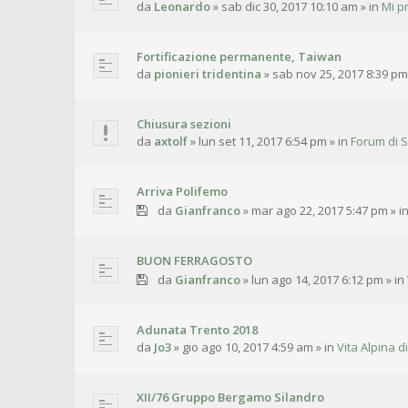
da
Leonardo
»
sab dic 30, 2017 10:10 am
» in
Mi p
Fortificazione permanente, Taiwan
da
pionieri tridentina
»
sab nov 25, 2017 8:39 pm
Chiusura sezioni
da
axtolf
»
lun set 11, 2017 6:54 pm
» in
Forum di S
Arriva Polifemo
da
Gianfranco
»
mar ago 22, 2017 5:47 pm
» i
BUON FERRAGOSTO
da
Gianfranco
»
lun ago 14, 2017 6:12 pm
» in
Adunata Trento 2018
da
Jo3
»
gio ago 10, 2017 4:59 am
» in
Vita Alpina di
XII/76 Gruppo Bergamo Silandro