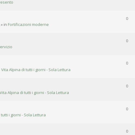
resento
0
» in
Fortificazioni moderne
0
ervizio
0
n
Vita Alpina di tutti i giorni - Sola Lettura
0
Vita Alpina di tutti i giorni - Sola Lettura
0
 tutti i giorni - Sola Lettura
0