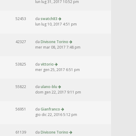
lun lug 31, 2017 10:52 pm
52453
da
swatch83
lun lug 10, 2017 4:51 pm
42327
da
Divisone Torino
mer mar 08, 2017 7:48 pm
53825
da
vittorio
mer gen 25, 2017 6:51 pm
55822
da
ulano-blu
dom gen 22, 2017 9:11 pm
56951
da
Gianfranco
gio dic 22, 2016 5:12 pm
61139
da
Divisone Torino