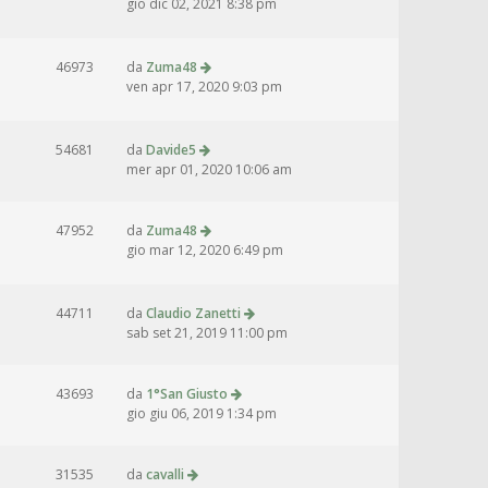
gio dic 02, 2021 8:38 pm
46973
da
Zuma48
ven apr 17, 2020 9:03 pm
54681
da
Davide5
mer apr 01, 2020 10:06 am
47952
da
Zuma48
gio mar 12, 2020 6:49 pm
44711
da
Claudio Zanetti
sab set 21, 2019 11:00 pm
43693
da
1°San Giusto
gio giu 06, 2019 1:34 pm
31535
da
cavalli