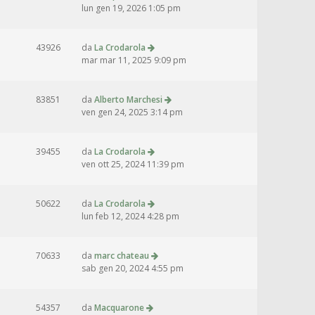
lun gen 19, 2026 1:05 pm
43926
da
La Crodarola
mar mar 11, 2025 9:09 pm
83851
da
Alberto Marchesi
ven gen 24, 2025 3:14 pm
39455
da
La Crodarola
ven ott 25, 2024 11:39 pm
50622
da
La Crodarola
lun feb 12, 2024 4:28 pm
70633
da
marc chateau
sab gen 20, 2024 4:55 pm
54357
da
Macquarone