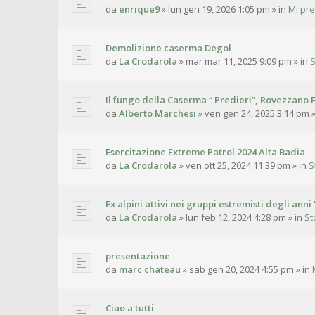
da
enrique9
»
lun gen 19, 2026 1:05 pm
» in
Mi pr
Demolizione caserma Degol
da
La Crodarola
»
mar mar 11, 2025 9:09 pm
» in
S
Il fungo della Caserma “ Predieri”, Rovezzano F
da
Alberto Marchesi
»
ven gen 24, 2025 3:14 pm
»
Esercitazione Extreme Patrol 2024 Alta Badia
da
La Crodarola
»
ven ott 25, 2024 11:39 pm
» in
S
Ex alpini attivi nei gruppi estremisti degli anni 
da
La Crodarola
»
lun feb 12, 2024 4:28 pm
» in
St
presentazione
da
marc chateau
»
sab gen 20, 2024 4:55 pm
» in
Ciao a tutti