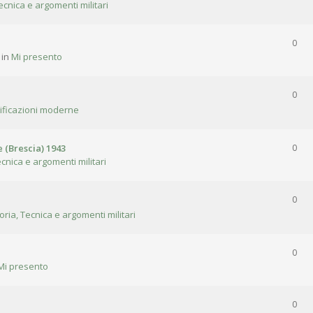
ecnica e argomenti militari
0
 in
Mi presento
0
tificazioni moderne
 (Brescia) 1943
0
ecnica e argomenti militari
0
oria, Tecnica e argomenti militari
0
Mi presento
0