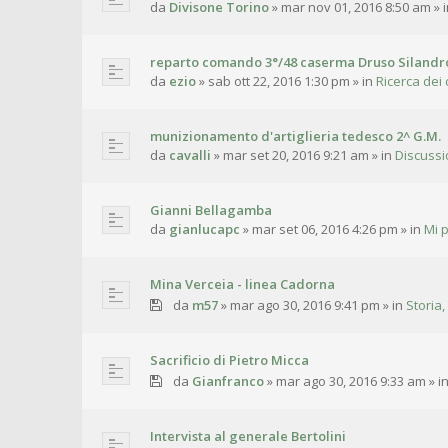
da
Divisone Torino
»
mar nov 01, 2016 8:50 am
» 
reparto comando 3°/48 caserma Druso Silandr
da
ezio
»
sab ott 22, 2016 1:30 pm
» in
Ricerca dei 
munizionamento d'artiglieria tedesco 2^ G.M.
da
cavalli
»
mar set 20, 2016 9:21 am
» in
Discussi
Gianni Bellagamba
da
gianlucapc
»
mar set 06, 2016 4:26 pm
» in
Mi 
Mina Verceia - linea Cadorna
da
m57
»
mar ago 30, 2016 9:41 pm
» in
Storia,
Sacrificio di Pietro Micca
da
Gianfranco
»
mar ago 30, 2016 9:33 am
» i
Intervista al generale Bertolini