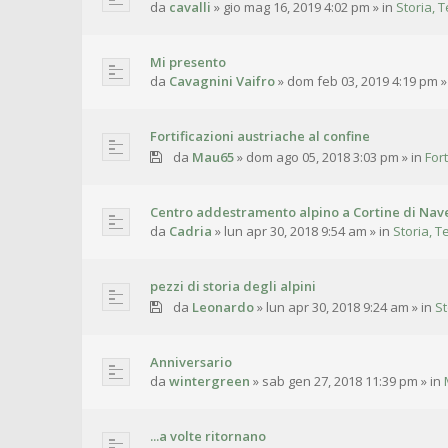
da
cavalli
»
gio mag 16, 2019 4:02 pm
» in
Storia, T
Mi presento
da
Cavagnini Vaifro
»
dom feb 03, 2019 4:19 pm
»
Fortificazioni austriache al confine
da
Mau65
»
dom ago 05, 2018 3:03 pm
» in
For
Centro addestramento alpino a Cortine di Nave
da
Cadria
»
lun apr 30, 2018 9:54 am
» in
Storia, T
pezzi di storia degli alpini
da
Leonardo
»
lun apr 30, 2018 9:24 am
» in
St
Anniversario
da
wintergreen
»
sab gen 27, 2018 11:39 pm
» in
...a volte ritornano