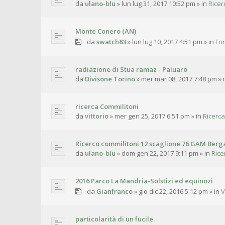
da
ulano-blu
»
lun lug 31, 2017 10:52 pm
» in
Ricer
Monte Conero (AN)
da
swatch83
»
lun lug 10, 2017 4:51 pm
» in
For
radiazione di Stua ramaz - Paluaro
da
Divisone Torino
»
mer mar 08, 2017 7:48 pm
» 
ricerca Commilitoni
da
vittorio
»
mer gen 25, 2017 6:51 pm
» in
Ricerca
Ricerco commilitoni 12 scaglione 76 GAM Ber
da
ulano-blu
»
dom gen 22, 2017 9:11 pm
» in
Rice
2016 Parco La Mandria-Solstizi ed equinozi
da
Gianfranco
»
gio dic 22, 2016 5:12 pm
» in
V
particolarità di un fucile