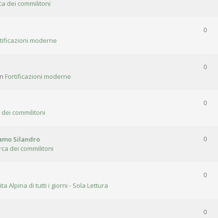
ca dei commilitoni
0
tificazioni moderne
0
in
Fortificazioni moderne
0
 dei commilitoni
gamo Silandro
0
rca dei commilitoni
0
ita Alpina di tutti i giorni - Sola Lettura
0