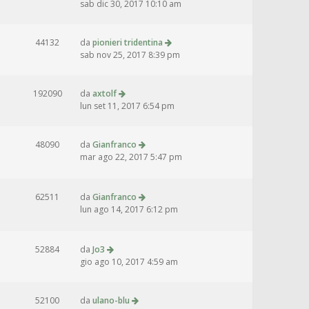
sab dic 30, 2017 10:10 am
44132
da
pionieri tridentina
sab nov 25, 2017 8:39 pm
192090
da
axtolf
lun set 11, 2017 6:54 pm
48090
da
Gianfranco
mar ago 22, 2017 5:47 pm
62511
da
Gianfranco
lun ago 14, 2017 6:12 pm
52884
da
Jo3
gio ago 10, 2017 4:59 am
52100
da
ulano-blu