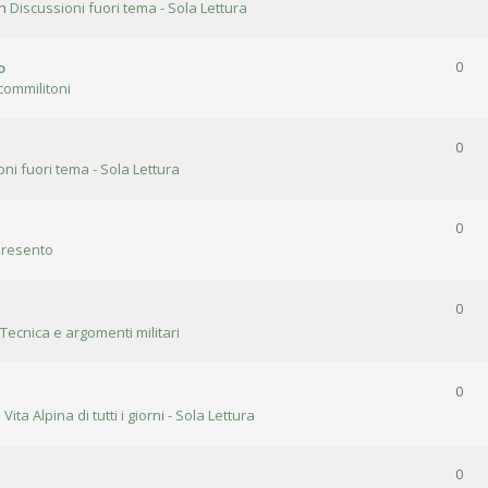
in
Discussioni fuori tema - Sola Lettura
o
0
commilitoni
0
oni fuori tema - Sola Lettura
0
presento
0
 Tecnica e argomenti militari
0
n
Vita Alpina di tutti i giorni - Sola Lettura
0