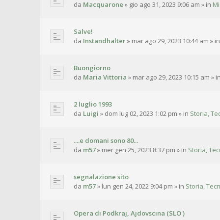
da
Macquarone
»
gio ago 31, 2023 9:06 am
» in
Mi
Salve!
da
Instandhalter
»
mar ago 29, 2023 10:44 am
» i
Buongiorno
da
Maria Vittoria
»
mar ago 29, 2023 10:15 am
» i
2 luglio 1993
da
Luigi
»
dom lug 02, 2023 1:02 pm
» in
Storia, Te
....e domani sono 80...
da
m57
»
mer gen 25, 2023 8:37 pm
» in
Storia, Tec
segnalazione sito
da
m57
»
lun gen 24, 2022 9:04 pm
» in
Storia, Tecn
Opera di Podkraj, Ajdovscina (SLO )