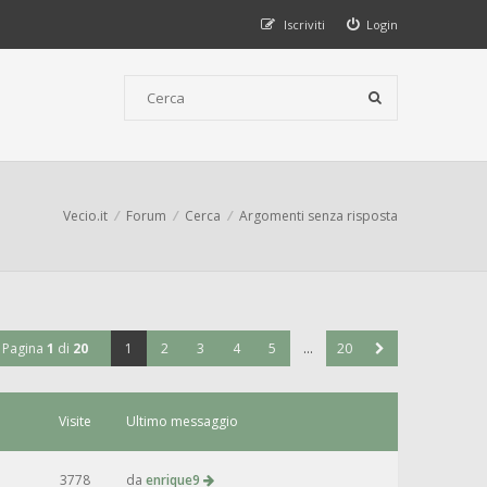
Iscriviti
Login
Vecio.it
Forum
Cerca
Argomenti senza risposta
Pagina
1
di
20
1
2
3
4
5
…
20
Visite
Ultimo messaggio
3778
da
enrique9