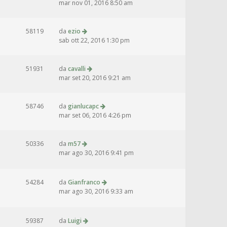
mar nov 01, 2016 8:50 am
58119
da
ezio
sab ott 22, 2016 1:30 pm
51931
da
cavalli
mar set 20, 2016 9:21 am
58746
da
gianlucapc
mar set 06, 2016 4:26 pm
50336
da
m57
mar ago 30, 2016 9:41 pm
54284
da
Gianfranco
mar ago 30, 2016 9:33 am
59387
da
Luigi