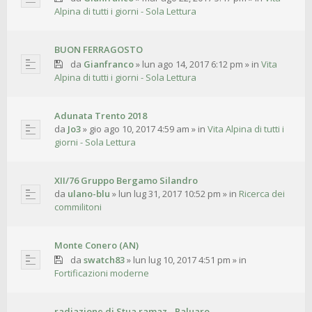
Alpina di tutti i giorni - Sola Lettura
BUON FERRAGOSTO
da
Gianfranco
»
lun ago 14, 2017 6:12 pm
» in
Vita
Alpina di tutti i giorni - Sola Lettura
Adunata Trento 2018
da
Jo3
»
gio ago 10, 2017 4:59 am
» in
Vita Alpina di tutti i
giorni - Sola Lettura
XII/76 Gruppo Bergamo Silandro
da
ulano-blu
»
lun lug 31, 2017 10:52 pm
» in
Ricerca dei
commilitoni
Monte Conero (AN)
da
swatch83
»
lun lug 10, 2017 4:51 pm
» in
Fortificazioni moderne
radiazione di Stua ramaz - Paluaro