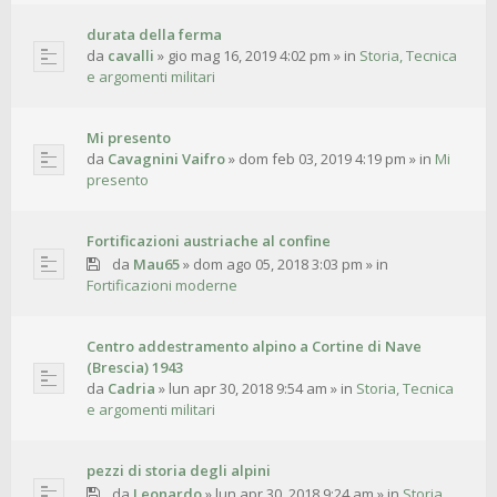
durata della ferma
da
cavalli
»
gio mag 16, 2019 4:02 pm
» in
Storia, Tecnica
e argomenti militari
Mi presento
da
Cavagnini Vaifro
»
dom feb 03, 2019 4:19 pm
» in
Mi
presento
Fortificazioni austriache al confine
da
Mau65
»
dom ago 05, 2018 3:03 pm
» in
Fortificazioni moderne
Centro addestramento alpino a Cortine di Nave
(Brescia) 1943
da
Cadria
»
lun apr 30, 2018 9:54 am
» in
Storia, Tecnica
e argomenti militari
pezzi di storia degli alpini
da
Leonardo
»
lun apr 30, 2018 9:24 am
» in
Storia,