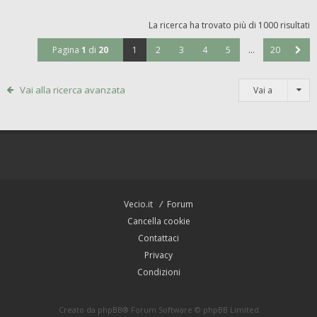
La ricerca ha trovato più di 1000 risultati
Pagina
1
di
20
1
2
3
4
5
…
20
Vai alla ricerca avanzata
Vai a
Vecio.it
Forum
Cancella cookie
Contattaci
Privacy
Condizioni
Creato da
phpBB
® Forum Software © phpBB Limited