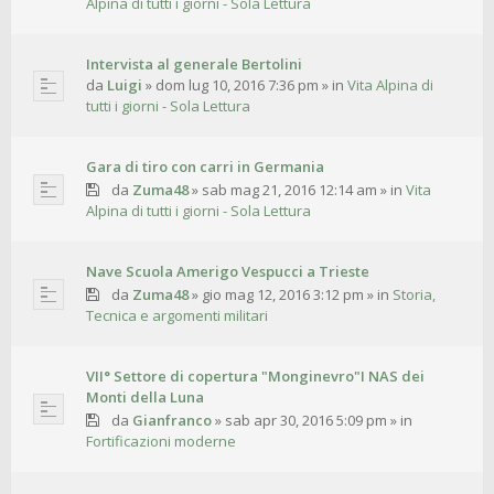
Alpina di tutti i giorni - Sola Lettura
Intervista al generale Bertolini
da
Luigi
»
dom lug 10, 2016 7:36 pm
» in
Vita Alpina di
tutti i giorni - Sola Lettura
Gara di tiro con carri in Germania
da
Zuma48
»
sab mag 21, 2016 12:14 am
» in
Vita
Alpina di tutti i giorni - Sola Lettura
Nave Scuola Amerigo Vespucci a Trieste
da
Zuma48
»
gio mag 12, 2016 3:12 pm
» in
Storia,
Tecnica e argomenti militari
VII° Settore di copertura "Monginevro"I NAS dei
Monti della Luna
da
Gianfranco
»
sab apr 30, 2016 5:09 pm
» in
Fortificazioni moderne