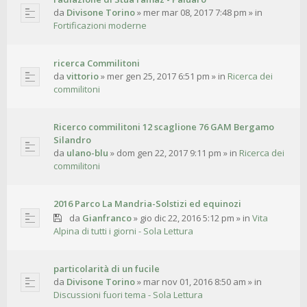
da
Divisone Torino
»
mer mar 08, 2017 7:48 pm
» in
Fortificazioni moderne
ricerca Commilitoni
da
vittorio
»
mer gen 25, 2017 6:51 pm
» in
Ricerca dei
commilitoni
Ricerco commilitoni 12 scaglione 76 GAM Bergamo
Silandro
da
ulano-blu
»
dom gen 22, 2017 9:11 pm
» in
Ricerca dei
commilitoni
2016 Parco La Mandria-Solstizi ed equinozi
da
Gianfranco
»
gio dic 22, 2016 5:12 pm
» in
Vita
Alpina di tutti i giorni - Sola Lettura
particolarità di un fucile
da
Divisone Torino
»
mar nov 01, 2016 8:50 am
» in
Discussioni fuori tema - Sola Lettura