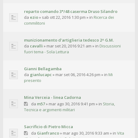
reparto comando 3°/48 caserma Druso Silandro
da
ezio
»
sab ott 22, 2016 1:30 pm
» in
Ricerca dei
commilitoni
munizionamento d'artiglieria tedesco 2^ G.M.
da
cavalli
»
mar set 20, 2016 9:21 am
» in
Discussioni
fuori tema - Sola Lettura
Gianni Bellagamba
da
gianlucapc
»
mar set 06, 2016 4:26 pm
» in
Mi
presento
Mina Verceia - linea Cadorna
da
m57
»
mar ago 30, 2016 9:41 pm
» in
Storia,
Tecnica e argomenti militari
Sacrificio di Pietro Micca
da
Gianfranco
»
mar ago 30, 2016 9:33 am
» in
Vita