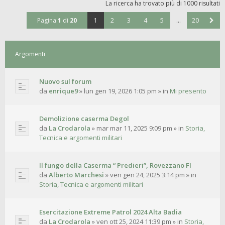
La ricerca ha trovato più di 1000 risultati
Pagina
1
di
20
1
2
3
4
5
…
20
Argomenti
Nuovo sul forum
da
enrique9
»
lun gen 19, 2026 1:05 pm
» in
Mi presento
Demolizione caserma Degol
da
La Crodarola
»
mar mar 11, 2025 9:09 pm
» in
Storia,
Tecnica e argomenti militari
Il fungo della Caserma “ Predieri”, Rovezzano FI
da
Alberto Marchesi
»
ven gen 24, 2025 3:14 pm
» in
Storia, Tecnica e argomenti militari
Esercitazione Extreme Patrol 2024 Alta Badia
da
La Crodarola
»
ven ott 25, 2024 11:39 pm
» in
Storia,