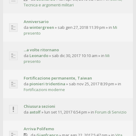
Tecnica e argomenti militari
Anniversario
da
wintergreen
»
sab gen 27, 2018 11:39 pm
» in
Mi
presento
...a volte ritornano
da
Leonardo
»
sab dic 30, 2017 10:10 am
» in
Mi
presento
Fortificazione permanente, Taiwan
da
pionieri tridentina
»
sab nov 25, 2017 8:39 pm
» in
Fortificazioni moderne
Chiusura sezioni
da
axtolf
»
lun set 11, 2017 6:54 pm
» in
Forum di Servizio
Arriva Polifemo
da
Gianfranco
»
mar ago 22, 2017 5:47 pm
» in
Vita