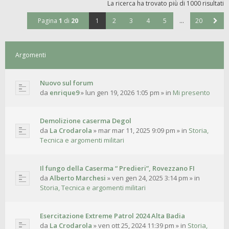
La ricerca ha trovato più di 1000 risultati
Pagina
1
di
20
1
2
3
4
5
…
20
Argomenti
Nuovo sul forum
da
enrique9
»
lun gen 19, 2026 1:05 pm
» in
Mi presento
Demolizione caserma Degol
da
La Crodarola
»
mar mar 11, 2025 9:09 pm
» in
Storia,
Tecnica e argomenti militari
Il fungo della Caserma “ Predieri”, Rovezzano FI
da
Alberto Marchesi
»
ven gen 24, 2025 3:14 pm
» in
Storia, Tecnica e argomenti militari
Esercitazione Extreme Patrol 2024 Alta Badia
da
La Crodarola
»
ven ott 25, 2024 11:39 pm
» in
Storia,