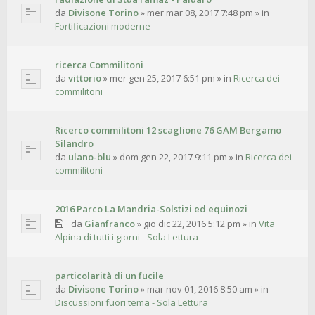
da
Divisone Torino
»
mer mar 08, 2017 7:48 pm
» in
Fortificazioni moderne
ricerca Commilitoni
da
vittorio
»
mer gen 25, 2017 6:51 pm
» in
Ricerca dei
commilitoni
Ricerco commilitoni 12 scaglione 76 GAM Bergamo
Silandro
da
ulano-blu
»
dom gen 22, 2017 9:11 pm
» in
Ricerca dei
commilitoni
2016 Parco La Mandria-Solstizi ed equinozi
da
Gianfranco
»
gio dic 22, 2016 5:12 pm
» in
Vita
Alpina di tutti i giorni - Sola Lettura
particolarità di un fucile
da
Divisone Torino
»
mar nov 01, 2016 8:50 am
» in
Discussioni fuori tema - Sola Lettura