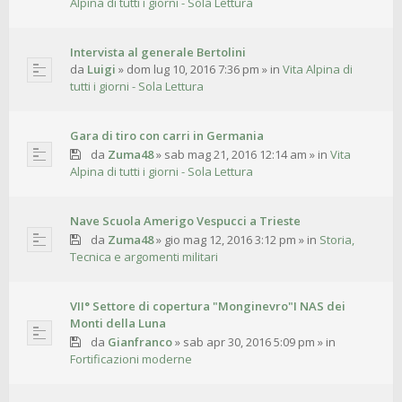
Alpina di tutti i giorni - Sola Lettura
Intervista al generale Bertolini
da
Luigi
»
dom lug 10, 2016 7:36 pm
» in
Vita Alpina di
tutti i giorni - Sola Lettura
Gara di tiro con carri in Germania
da
Zuma48
»
sab mag 21, 2016 12:14 am
» in
Vita
Alpina di tutti i giorni - Sola Lettura
Nave Scuola Amerigo Vespucci a Trieste
da
Zuma48
»
gio mag 12, 2016 3:12 pm
» in
Storia,
Tecnica e argomenti militari
VII° Settore di copertura "Monginevro"I NAS dei
Monti della Luna
da
Gianfranco
»
sab apr 30, 2016 5:09 pm
» in
Fortificazioni moderne