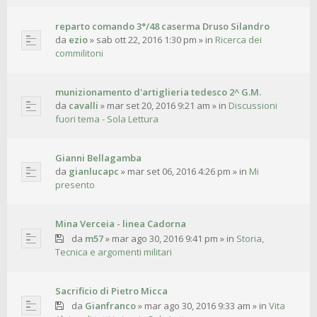
reparto comando 3°/48 caserma Druso Silandro
da
ezio
»
sab ott 22, 2016 1:30 pm
» in
Ricerca dei
commilitoni
munizionamento d'artiglieria tedesco 2^ G.M.
da
cavalli
»
mar set 20, 2016 9:21 am
» in
Discussioni
fuori tema - Sola Lettura
Gianni Bellagamba
da
gianlucapc
»
mar set 06, 2016 4:26 pm
» in
Mi
presento
Mina Verceia - linea Cadorna
da
m57
»
mar ago 30, 2016 9:41 pm
» in
Storia,
Tecnica e argomenti militari
Sacrificio di Pietro Micca
da
Gianfranco
»
mar ago 30, 2016 9:33 am
» in
Vita