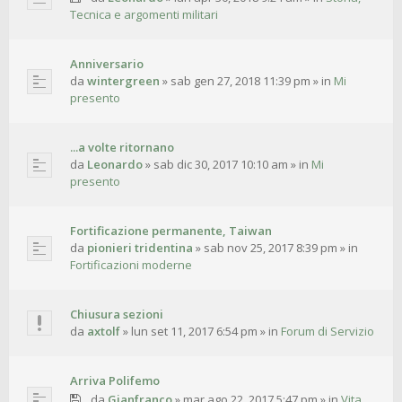
Tecnica e argomenti militari
Anniversario
da
wintergreen
»
sab gen 27, 2018 11:39 pm
» in
Mi
presento
...a volte ritornano
da
Leonardo
»
sab dic 30, 2017 10:10 am
» in
Mi
presento
Fortificazione permanente, Taiwan
da
pionieri tridentina
»
sab nov 25, 2017 8:39 pm
» in
Fortificazioni moderne
Chiusura sezioni
da
axtolf
»
lun set 11, 2017 6:54 pm
» in
Forum di Servizio
Arriva Polifemo
da
Gianfranco
»
mar ago 22, 2017 5:47 pm
» in
Vita