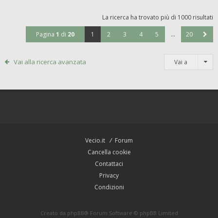
La ricerca ha trovato più di 1000 risultati
Pagina
1
di
20
1
2
3
4
5
…
20
Vai alla ricerca avanzata
Vai a
Vecio.it
Forum
Cancella cookie
Contattaci
Privacy
Condizioni
Creato da
phpBB
® Forum Software © phpBB Limited