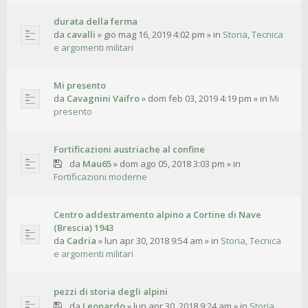
durata della ferma
da
cavalli
»
gio mag 16, 2019 4:02 pm
» in
Storia, Tecnica
e argomenti militari
Mi presento
da
Cavagnini Vaifro
»
dom feb 03, 2019 4:19 pm
» in
Mi
presento
Fortificazioni austriache al confine
da
Mau65
»
dom ago 05, 2018 3:03 pm
» in
Fortificazioni moderne
Centro addestramento alpino a Cortine di Nave
(Brescia) 1943
da
Cadria
»
lun apr 30, 2018 9:54 am
» in
Storia, Tecnica
e argomenti militari
pezzi di storia degli alpini
da
Leonardo
»
lun apr 30, 2018 9:24 am
» in
Storia,