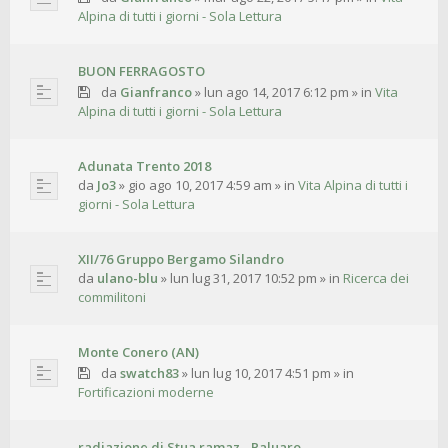
Alpina di tutti i giorni - Sola Lettura
BUON FERRAGOSTO
da
Gianfranco
»
lun ago 14, 2017 6:12 pm
» in
Vita
Alpina di tutti i giorni - Sola Lettura
Adunata Trento 2018
da
Jo3
»
gio ago 10, 2017 4:59 am
» in
Vita Alpina di tutti i
giorni - Sola Lettura
XII/76 Gruppo Bergamo Silandro
da
ulano-blu
»
lun lug 31, 2017 10:52 pm
» in
Ricerca dei
commilitoni
Monte Conero (AN)
da
swatch83
»
lun lug 10, 2017 4:51 pm
» in
Fortificazioni moderne
radiazione di Stua ramaz - Paluaro