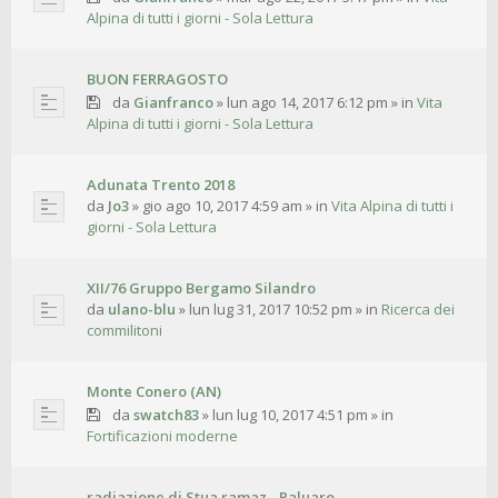
Alpina di tutti i giorni - Sola Lettura
BUON FERRAGOSTO
da
Gianfranco
»
lun ago 14, 2017 6:12 pm
» in
Vita
Alpina di tutti i giorni - Sola Lettura
Adunata Trento 2018
da
Jo3
»
gio ago 10, 2017 4:59 am
» in
Vita Alpina di tutti i
giorni - Sola Lettura
XII/76 Gruppo Bergamo Silandro
da
ulano-blu
»
lun lug 31, 2017 10:52 pm
» in
Ricerca dei
commilitoni
Monte Conero (AN)
da
swatch83
»
lun lug 10, 2017 4:51 pm
» in
Fortificazioni moderne
radiazione di Stua ramaz - Paluaro