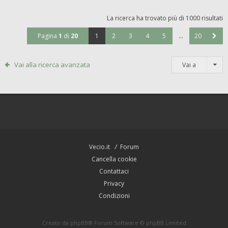
La ricerca ha trovato più di 1000 risultati
Pagina
1
di
20
1
2
3
4
5
…
20
Vai alla ricerca avanzata
Vai a
Vecio.it
Forum
Cancella cookie
Contattaci
Privacy
Condizioni
Creato da
phpBB
® Forum Software © phpBB Limited