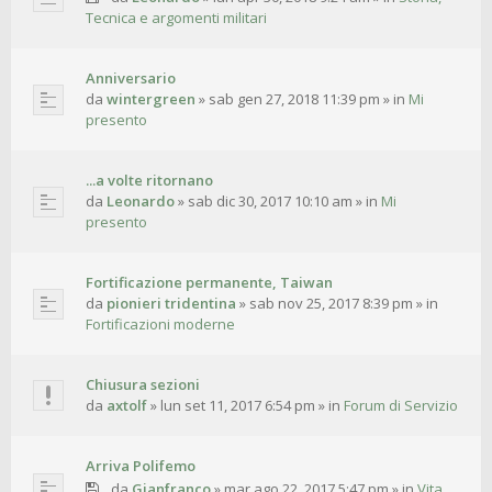
Tecnica e argomenti militari
Anniversario
da
wintergreen
»
sab gen 27, 2018 11:39 pm
» in
Mi
presento
...a volte ritornano
da
Leonardo
»
sab dic 30, 2017 10:10 am
» in
Mi
presento
Fortificazione permanente, Taiwan
da
pionieri tridentina
»
sab nov 25, 2017 8:39 pm
» in
Fortificazioni moderne
Chiusura sezioni
da
axtolf
»
lun set 11, 2017 6:54 pm
» in
Forum di Servizio
Arriva Polifemo
da
Gianfranco
»
mar ago 22, 2017 5:47 pm
» in
Vita