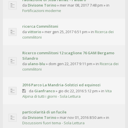
da
Divisone Torino
»
mer mar 08, 2017 7:48 pm
» in
Fortificazioni moderne
ricerca Commilitoni
da
vittorio
»
mer gen 25, 2017 6:51 pm
» in
Ricerca dei
commilitoni
Ricerco commilitoni 12 scaglione 76 GAM Bergamo
Silandro
da
ulano-blu
»
dom gen 22, 2017 9:11 pm
» in
Ricerca dei
commilitoni
2016 Parco La Mandria-Solstizi ed equinozi
da
Gianfranco
»
gio dic 22, 2016 5:12 pm
» in
Vita
Alpina di tutti i giorni - Sola Lettura
particolarità di un fucile
da
Divisone Torino
»
mar nov 01, 2016 8:50 am
» in
Discussioni fuori tema - Sola Lettura