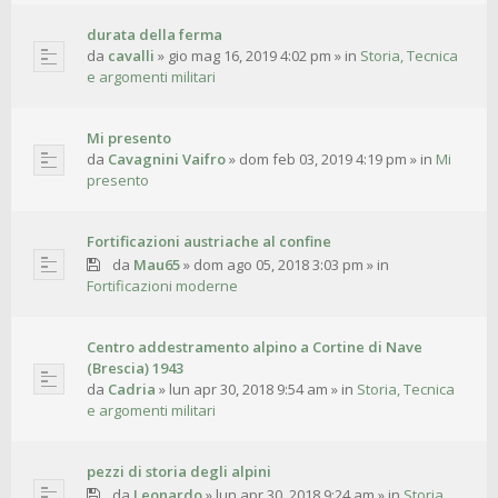
durata della ferma
da
cavalli
»
gio mag 16, 2019 4:02 pm
» in
Storia, Tecnica
e argomenti militari
Mi presento
da
Cavagnini Vaifro
»
dom feb 03, 2019 4:19 pm
» in
Mi
presento
Fortificazioni austriache al confine
da
Mau65
»
dom ago 05, 2018 3:03 pm
» in
Fortificazioni moderne
Centro addestramento alpino a Cortine di Nave
(Brescia) 1943
da
Cadria
»
lun apr 30, 2018 9:54 am
» in
Storia, Tecnica
e argomenti militari
pezzi di storia degli alpini
da
Leonardo
»
lun apr 30, 2018 9:24 am
» in
Storia,