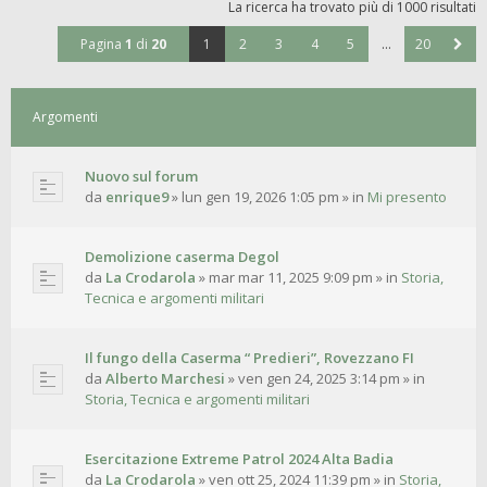
La ricerca ha trovato più di 1000 risultati
Pagina
1
di
20
1
2
3
4
5
…
20
Argomenti
Nuovo sul forum
da
enrique9
»
lun gen 19, 2026 1:05 pm
» in
Mi presento
Demolizione caserma Degol
da
La Crodarola
»
mar mar 11, 2025 9:09 pm
» in
Storia,
Tecnica e argomenti militari
Il fungo della Caserma “ Predieri”, Rovezzano FI
da
Alberto Marchesi
»
ven gen 24, 2025 3:14 pm
» in
Storia, Tecnica e argomenti militari
Esercitazione Extreme Patrol 2024 Alta Badia
da
La Crodarola
»
ven ott 25, 2024 11:39 pm
» in
Storia,