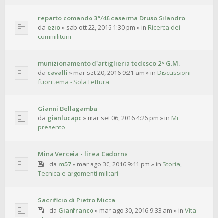
reparto comando 3°/48 caserma Druso Silandro
da
ezio
»
sab ott 22, 2016 1:30 pm
» in
Ricerca dei
commilitoni
munizionamento d'artiglieria tedesco 2^ G.M.
da
cavalli
»
mar set 20, 2016 9:21 am
» in
Discussioni
fuori tema - Sola Lettura
Gianni Bellagamba
da
gianlucapc
»
mar set 06, 2016 4:26 pm
» in
Mi
presento
Mina Verceia - linea Cadorna
da
m57
»
mar ago 30, 2016 9:41 pm
» in
Storia,
Tecnica e argomenti militari
Sacrificio di Pietro Micca
da
Gianfranco
»
mar ago 30, 2016 9:33 am
» in
Vita