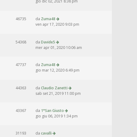
gio dic 02, 2021 8:38 pm
46735
da
Zuma48
ven apr 17, 2020 9:03 pm
54368
da
Davide5
mer apr 01, 2020 10:06 am
47737
da
Zuma48
gio mar 12, 2020 6:49 pm
44363
da
Claudio Zanetti
sab set 21, 2019 11:00 pm
43367
da
1°San Giusto
gio giu 06, 2019 1:34 pm
31193
da
cavalli