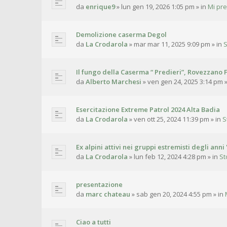
da
enrique9
»
lun gen 19, 2026 1:05 pm
» in
Mi pr
Demolizione caserma Degol
da
La Crodarola
»
mar mar 11, 2025 9:09 pm
» in
S
Il fungo della Caserma “ Predieri”, Rovezzano F
da
Alberto Marchesi
»
ven gen 24, 2025 3:14 pm
»
Esercitazione Extreme Patrol 2024 Alta Badia
da
La Crodarola
»
ven ott 25, 2024 11:39 pm
» in
S
Ex alpini attivi nei gruppi estremisti degli anni 
da
La Crodarola
»
lun feb 12, 2024 4:28 pm
» in
St
presentazione
da
marc chateau
»
sab gen 20, 2024 4:55 pm
» in
Ciao a tutti