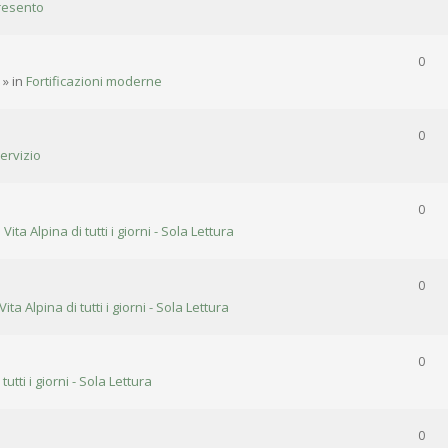
resento
0
» in
Fortificazioni moderne
0
ervizio
0
n
Vita Alpina di tutti i giorni - Sola Lettura
0
Vita Alpina di tutti i giorni - Sola Lettura
0
 tutti i giorni - Sola Lettura
0