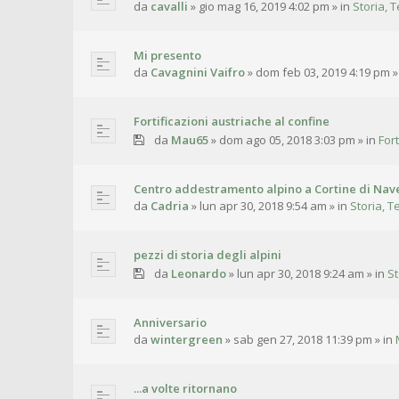
da
cavalli
»
gio mag 16, 2019 4:02 pm
» in
Storia, T
Mi presento
da
Cavagnini Vaifro
»
dom feb 03, 2019 4:19 pm
»
Fortificazioni austriache al confine
da
Mau65
»
dom ago 05, 2018 3:03 pm
» in
For
Centro addestramento alpino a Cortine di Nave
da
Cadria
»
lun apr 30, 2018 9:54 am
» in
Storia, T
pezzi di storia degli alpini
da
Leonardo
»
lun apr 30, 2018 9:24 am
» in
St
Anniversario
da
wintergreen
»
sab gen 27, 2018 11:39 pm
» in
...a volte ritornano