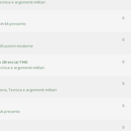
ecnica e argomenti militari
0
 in
Mi presento
0
tificazioni moderne
 (Brescia) 1943
0
ecnica e argomenti militari
0
oria, Tecnica e argomenti militari
0
Mi presento
0