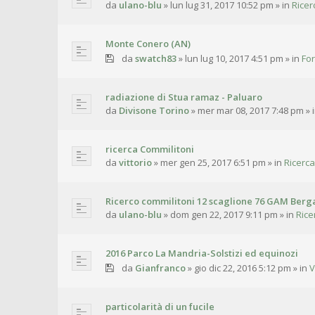
da
ulano-blu
»
lun lug 31, 2017 10:52 pm
» in
Ricer
Monte Conero (AN)
da
swatch83
»
lun lug 10, 2017 4:51 pm
» in
For
radiazione di Stua ramaz - Paluaro
da
Divisone Torino
»
mer mar 08, 2017 7:48 pm
» 
ricerca Commilitoni
da
vittorio
»
mer gen 25, 2017 6:51 pm
» in
Ricerca
Ricerco commilitoni 12 scaglione 76 GAM Ber
da
ulano-blu
»
dom gen 22, 2017 9:11 pm
» in
Rice
2016 Parco La Mandria-Solstizi ed equinozi
da
Gianfranco
»
gio dic 22, 2016 5:12 pm
» in
V
particolarità di un fucile