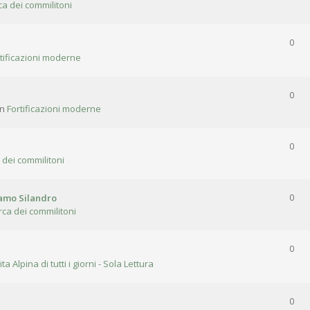
ca dei commilitoni
0
tificazioni moderne
0
in
Fortificazioni moderne
0
 dei commilitoni
gamo Silandro
0
rca dei commilitoni
0
ita Alpina di tutti i giorni - Sola Lettura
0