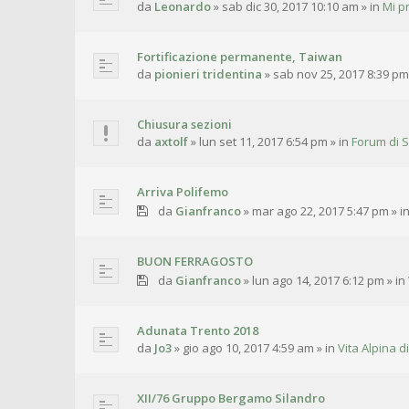
da
Leonardo
»
sab dic 30, 2017 10:10 am
» in
Mi p
Fortificazione permanente, Taiwan
da
pionieri tridentina
»
sab nov 25, 2017 8:39 pm
Chiusura sezioni
da
axtolf
»
lun set 11, 2017 6:54 pm
» in
Forum di S
Arriva Polifemo
da
Gianfranco
»
mar ago 22, 2017 5:47 pm
» i
BUON FERRAGOSTO
da
Gianfranco
»
lun ago 14, 2017 6:12 pm
» in
Adunata Trento 2018
da
Jo3
»
gio ago 10, 2017 4:59 am
» in
Vita Alpina di
XII/76 Gruppo Bergamo Silandro