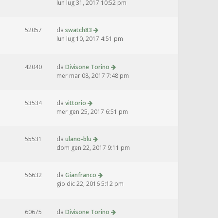
lun lug 31, 2017 10:52 pm
52057
da
swatch83
lun lug 10, 2017 4:51 pm
42040
da
Divisone Torino
mer mar 08, 2017 7:48 pm
53534
da
vittorio
mer gen 25, 2017 6:51 pm
55531
da
ulano-blu
dom gen 22, 2017 9:11 pm
56632
da
Gianfranco
gio dic 22, 2016 5:12 pm
60675
da
Divisone Torino