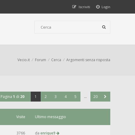
Iscriviti
Login
Vecio.it
Forum
Cerca
Argomenti senza risposta
Pagina
1
di
20
1
2
3
4
5
…
20
Visite
Ultimo messaggio
3766
da
enrique9