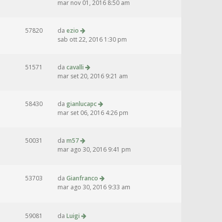
mar nov 01, 2016 8:50 am
57820
da
ezio
sab ott 22, 2016 1:30 pm
51571
da
cavalli
mar set 20, 2016 9:21 am
58430
da
gianlucapc
mar set 06, 2016 4:26 pm
50031
da
m57
mar ago 30, 2016 9:41 pm
53703
da
Gianfranco
mar ago 30, 2016 9:33 am
59081
da
Luigi