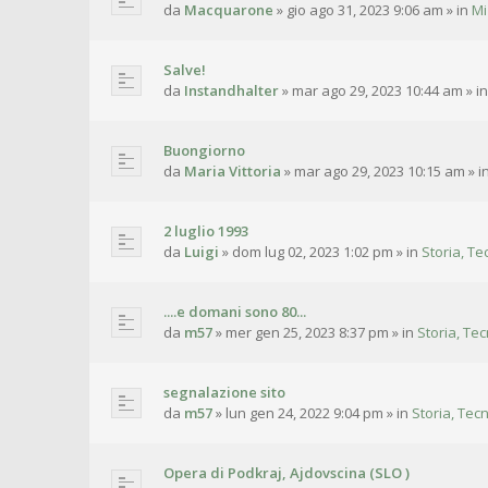
da
Macquarone
»
gio ago 31, 2023 9:06 am
» in
Mi
Salve!
da
Instandhalter
»
mar ago 29, 2023 10:44 am
» i
Buongiorno
da
Maria Vittoria
»
mar ago 29, 2023 10:15 am
» i
2 luglio 1993
da
Luigi
»
dom lug 02, 2023 1:02 pm
» in
Storia, Te
....e domani sono 80...
da
m57
»
mer gen 25, 2023 8:37 pm
» in
Storia, Tec
segnalazione sito
da
m57
»
lun gen 24, 2022 9:04 pm
» in
Storia, Tecn
Opera di Podkraj, Ajdovscina (SLO )