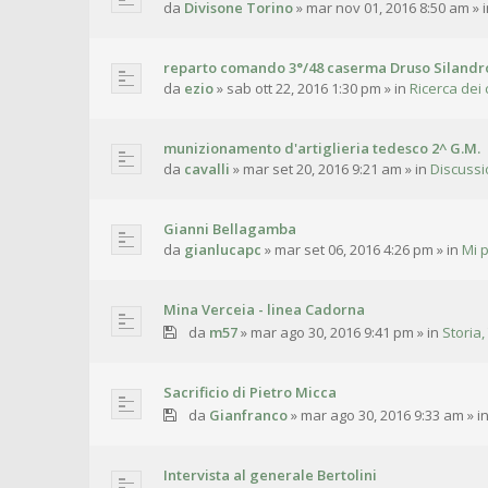
da
Divisone Torino
»
mar nov 01, 2016 8:50 am
» 
reparto comando 3°/48 caserma Druso Silandr
da
ezio
»
sab ott 22, 2016 1:30 pm
» in
Ricerca dei 
munizionamento d'artiglieria tedesco 2^ G.M.
da
cavalli
»
mar set 20, 2016 9:21 am
» in
Discussi
Gianni Bellagamba
da
gianlucapc
»
mar set 06, 2016 4:26 pm
» in
Mi 
Mina Verceia - linea Cadorna
da
m57
»
mar ago 30, 2016 9:41 pm
» in
Storia,
Sacrificio di Pietro Micca
da
Gianfranco
»
mar ago 30, 2016 9:33 am
» i
Intervista al generale Bertolini