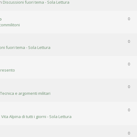
in
Discussioni fuori tema - Sola Lettura
o
0
commilitoni
0
oni fuori tema - Sola Lettura
0
presento
0
 Tecnica e argomenti militari
0
n
Vita Alpina di tutti i giorni - Sola Lettura
0