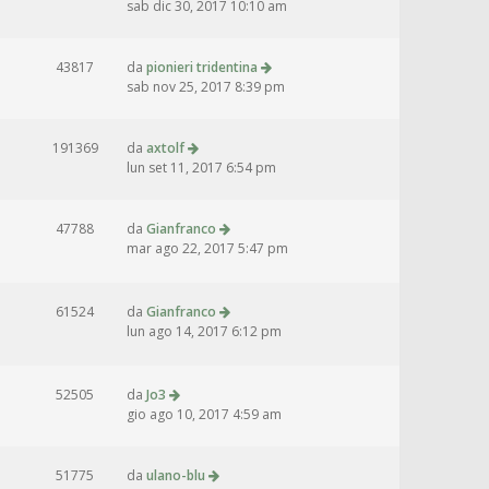
sab dic 30, 2017 10:10 am
43817
da
pionieri tridentina
sab nov 25, 2017 8:39 pm
191369
da
axtolf
lun set 11, 2017 6:54 pm
47788
da
Gianfranco
mar ago 22, 2017 5:47 pm
61524
da
Gianfranco
lun ago 14, 2017 6:12 pm
52505
da
Jo3
gio ago 10, 2017 4:59 am
51775
da
ulano-blu