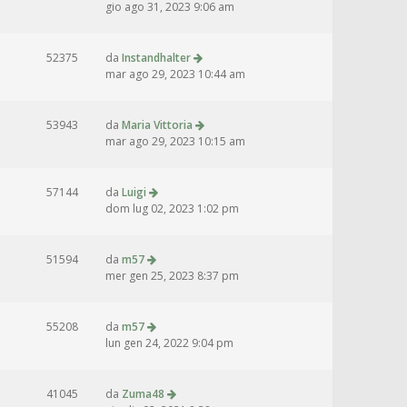
gio ago 31, 2023 9:06 am
52375
da
Instandhalter
mar ago 29, 2023 10:44 am
53943
da
Maria Vittoria
mar ago 29, 2023 10:15 am
57144
da
Luigi
dom lug 02, 2023 1:02 pm
51594
da
m57
mer gen 25, 2023 8:37 pm
55208
da
m57
lun gen 24, 2022 9:04 pm
41045
da
Zuma48