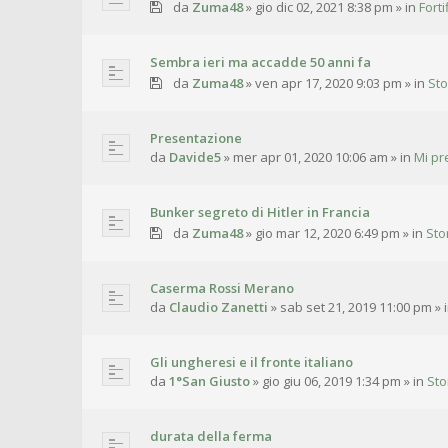
da
Zuma48
»
gio dic 02, 2021 8:38 pm
» in
Fort
Sembra ieri ma accadde 50 anni fa
da
Zuma48
»
ven apr 17, 2020 9:03 pm
» in
Sto
Presentazione
da
Davide5
»
mer apr 01, 2020 10:06 am
» in
Mi pr
Bunker segreto di Hitler in Francia
da
Zuma48
»
gio mar 12, 2020 6:49 pm
» in
Sto
Caserma Rossi Merano
da
Claudio Zanetti
»
sab set 21, 2019 11:00 pm
» 
Gli ungheresi e il fronte italiano
da
1°San Giusto
»
gio giu 06, 2019 1:34 pm
» in
Sto
durata della ferma