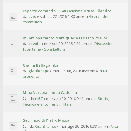
reparto comando 3°/48 caserma Druso Silandro
da
ezio
»
sab ott 22, 2016 1:30 pm
» in
Ricerca dei
commilitoni
munizionamento d'artiglieria tedesco 2^ G.M.
da
cavalli
»
mar set 20, 2016 9:21 am
» in
Discussioni
fuori tema - Sola Lettura
Gianni Bellagamba
da
gianlucapc
»
mar set 06, 2016 4:26 pm
» in
Mi
presento
Mina Verceia - linea Cadorna
da
m57
»
mar ago 30, 2016 9:41 pm
» in
Storia,
Tecnica e argomenti militari
Sacrificio di Pietro Micca
da
Gianfranco
»
mar ago 30, 2016 9:33 am
» in
Vita