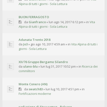
Alpina di tutti i giorni - Sola Lettura
BUON FERRAGOSTO
da
Gianfranco
»
lun ago 14, 2017 6:12 pm
» in
Vita
Alpina di tutti i giorni - Sola Lettura
Adunata Trento 2018
da
Jo3
»
gio ago 10, 2017 4:59 am
» in
Vita Alpina di tutti i
giorni - Sola Lettura
XII/76 Gruppo Bergamo Silandro
da
ulano-blu
»
lun lug 31, 2017 10:52 pm
» in
Ricerca dei
commilitoni
Monte Conero (AN)
da
swatch83
»
lun lug 10, 2017 4:51 pm
» in
Fortificazioni moderne
radiazione di Stua ramaz - Paluaro