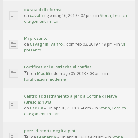
durata della ferma
da
cavalli
»
gio mag 16, 2019 4:02 pm
» in
Storia, Tecnica
e argomenti militari
Mi presento
da
Cavagnini Vaifro
»
dom feb 03, 2019 4:19 pm
» in
Mi
presento
Fortificazioni austriache al confine
da
Mau65
»
dom ago 05, 2018 3:03 pm
» in
Fortificazioni moderne
Centro addestramento alpino a Cortine di Nave
(Brescia) 1943
da
Cadria
»
lun apr 30, 2018 9:54 am
» in
Storia, Tecnica
e argomenti militari
pezzi di storia degli alpini
da
Leonardo
»
lun apr 30, 2018 9:24 am
» in
Storia,