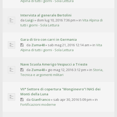
Alpina di tutti i giorni - Sola Lettura
Intervista al generale Bertolini
da
Luigi
»
dom lug 10, 2016 7:36 pm
» in
Vita Alpina di
tutti i giorni - Sola Lettura
Gara di tiro con carri in Germania
da
Zuma48
»
sab mag 21, 2016 12:14 am
» in
Vita
Alpina di tutti i giorni - Sola Lettura
Nave Scuola Amerigo Vespucci a Trieste
da
Zuma48
»
gio mag 12, 2016 3:12 pm
» in
Storia,
Tecnica e argomenti militari
VII° Settore di copertura "Monginevro"I NAS dei
Monti della Luna
da
Gianfranco
»
sab apr 30, 2016 5:09 pm
» in
Fortificazioni moderne