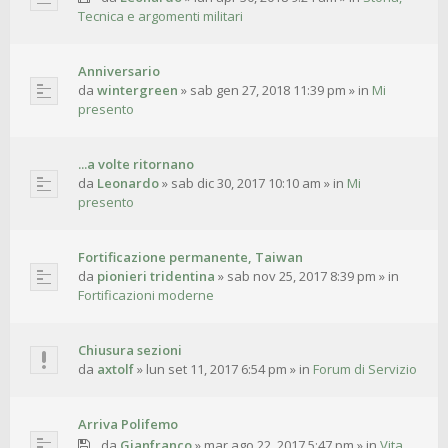
Tecnica e argomenti militari
Anniversario
da
wintergreen
»
sab gen 27, 2018 11:39 pm
» in
Mi
presento
...a volte ritornano
da
Leonardo
»
sab dic 30, 2017 10:10 am
» in
Mi
presento
Fortificazione permanente, Taiwan
da
pionieri tridentina
»
sab nov 25, 2017 8:39 pm
» in
Fortificazioni moderne
Chiusura sezioni
da
axtolf
»
lun set 11, 2017 6:54 pm
» in
Forum di Servizio
Arriva Polifemo
da
Gianfranco
»
mar ago 22, 2017 5:47 pm
» in
Vita