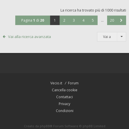
La ricerca ha trovato più di 1000 risultati
Pagina
1
di
20
1
2
3
4
5
…
20
Vai alla ricerca avanzata
Vai a
Vecio.it
Forum
Cancella cookie
Contattaci
Privacy
Condizioni
Creato da
phpBB
® Forum Software © phpBB Limited