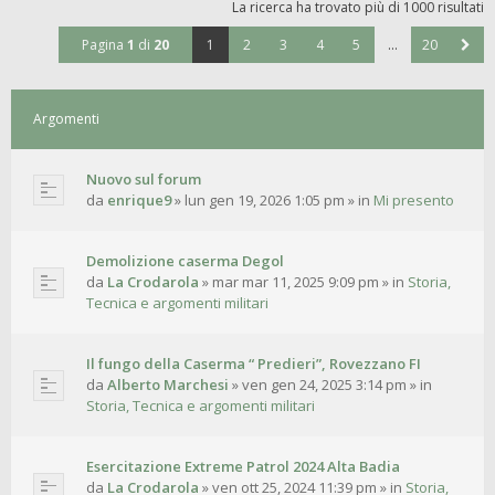
La ricerca ha trovato più di 1000 risultati
Pagina
1
di
20
1
2
3
4
5
…
20
Argomenti
Nuovo sul forum
da
enrique9
»
lun gen 19, 2026 1:05 pm
» in
Mi presento
Demolizione caserma Degol
da
La Crodarola
»
mar mar 11, 2025 9:09 pm
» in
Storia,
Tecnica e argomenti militari
Il fungo della Caserma “ Predieri”, Rovezzano FI
da
Alberto Marchesi
»
ven gen 24, 2025 3:14 pm
» in
Storia, Tecnica e argomenti militari
Esercitazione Extreme Patrol 2024 Alta Badia
da
La Crodarola
»
ven ott 25, 2024 11:39 pm
» in
Storia,