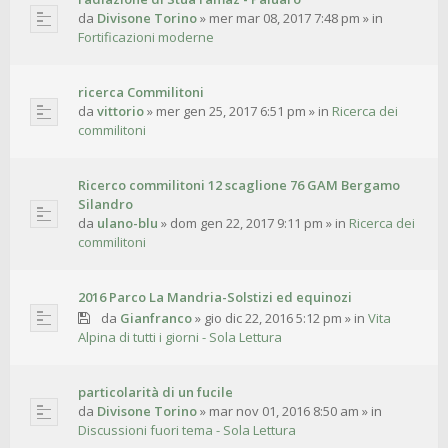
da
Divisone Torino
»
mer mar 08, 2017 7:48 pm
» in
Fortificazioni moderne
ricerca Commilitoni
da
vittorio
»
mer gen 25, 2017 6:51 pm
» in
Ricerca dei
commilitoni
Ricerco commilitoni 12 scaglione 76 GAM Bergamo
Silandro
da
ulano-blu
»
dom gen 22, 2017 9:11 pm
» in
Ricerca dei
commilitoni
2016 Parco La Mandria-Solstizi ed equinozi
da
Gianfranco
»
gio dic 22, 2016 5:12 pm
» in
Vita
Alpina di tutti i giorni - Sola Lettura
particolarità di un fucile
da
Divisone Torino
»
mar nov 01, 2016 8:50 am
» in
Discussioni fuori tema - Sola Lettura