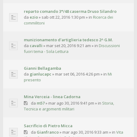
reparto comando 3°/48 caserma Druso Silandro
da
ezio
»
sab ott 22, 2016 1:30 pm
» in
Ricerca dei
commilitoni
munizionamento d'artiglieria tedesco 2^ G.M.
da
cavalli
»
mar set 20, 2016 9:21 am
» in
Discussioni
fuori tema - Sola Lettura
Gianni Bellagamba
da
gianlucapc
»
mar set 06, 2016 4:26 pm
» in
Mi
presento
Mina Verceia - linea Cadorna
da
m57
»
mar ago 30, 2016 9:41 pm
» in
Storia,
Tecnica e argomenti militari
Sacrificio di Pietro Micca
da
Gianfranco
»
mar ago 30, 2016 9:33 am
» in
Vita