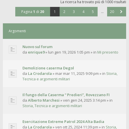
La ricerca ha trovato più di 1000 risultati
Pagina
1
di
20
1
2
3
4
5
…
20
Argomenti
Nuovo sul forum
da
enrique9
»
lun gen 19, 2026 1:05 pm
» in
Mi presento
Demolizione caserma Degol
da
La Crodarola
»
mar mar 11, 2025 9:09 pm
» in
Storia,
Tecnica e argomenti militari
Il fungo della Caserma “ Predieri”, Rovezzano FI
da
Alberto Marchesi
»
ven gen 24, 2025 3:14 pm
» in
Storia, Tecnica e argomenti militari
Esercitazione Extreme Patrol 2024 Alta Badia
da
La Crodarola
»
ven ott 25, 2024 11:39 pm
» in
Storia,