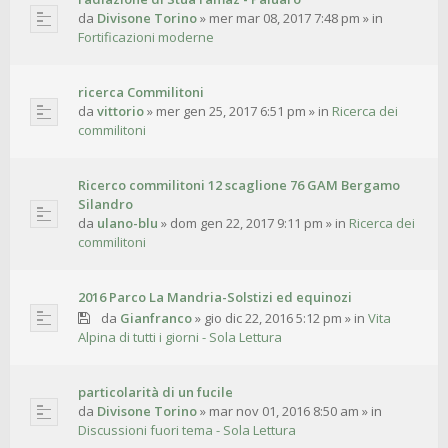
da
Divisone Torino
»
mer mar 08, 2017 7:48 pm
» in
Fortificazioni moderne
ricerca Commilitoni
da
vittorio
»
mer gen 25, 2017 6:51 pm
» in
Ricerca dei
commilitoni
Ricerco commilitoni 12 scaglione 76 GAM Bergamo
Silandro
da
ulano-blu
»
dom gen 22, 2017 9:11 pm
» in
Ricerca dei
commilitoni
2016 Parco La Mandria-Solstizi ed equinozi
da
Gianfranco
»
gio dic 22, 2016 5:12 pm
» in
Vita
Alpina di tutti i giorni - Sola Lettura
particolarità di un fucile
da
Divisone Torino
»
mar nov 01, 2016 8:50 am
» in
Discussioni fuori tema - Sola Lettura