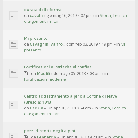
durata della ferma
da
cavalli
»
gio mag 16, 2019 4:02 pm
» in
Storia, Tecnica
e argomenti militari
Mi presento
da
Cavagnini Vaifro
»
dom feb 03, 2019 4:19 pm
» in
Mi
presento
Fortificazioni austriache al confine
da
Mau65
»
dom ago 05, 2018 3:03 pm
» in
Fortificazioni moderne
Centro addestramento alpino a Cortine di Nave
(Brescia) 1943
da
Cadria
»
lun apr 30, 2018 9:54 am
» in
Storia, Tecnica
e argomenti militari
pezzi di storia degli alpini
da
Leonardo
»
lun apr 30, 2018 9:24 am
» in
Storia,