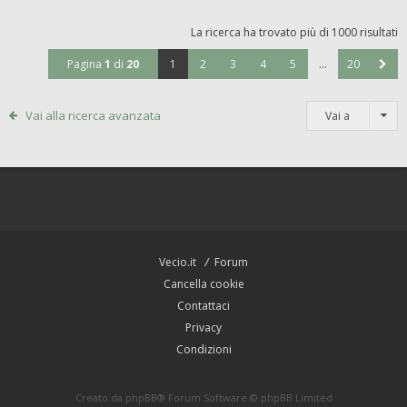
La ricerca ha trovato più di 1000 risultati
Pagina
1
di
20
1
2
3
4
5
…
20
Vai alla ricerca avanzata
Vai a
Vecio.it
Forum
Cancella cookie
Contattaci
Privacy
Condizioni
Creato da
phpBB
® Forum Software © phpBB Limited