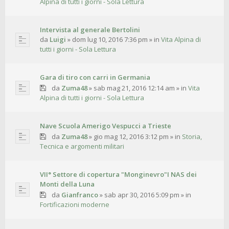
Alpina di tutti i giorni - Sola Lettura
Intervista al generale Bertolini
da
Luigi
»
dom lug 10, 2016 7:36 pm
» in
Vita Alpina di
tutti i giorni - Sola Lettura
Gara di tiro con carri in Germania
da
Zuma48
»
sab mag 21, 2016 12:14 am
» in
Vita
Alpina di tutti i giorni - Sola Lettura
Nave Scuola Amerigo Vespucci a Trieste
da
Zuma48
»
gio mag 12, 2016 3:12 pm
» in
Storia,
Tecnica e argomenti militari
VII° Settore di copertura "Monginevro"I NAS dei
Monti della Luna
da
Gianfranco
»
sab apr 30, 2016 5:09 pm
» in
Fortificazioni moderne