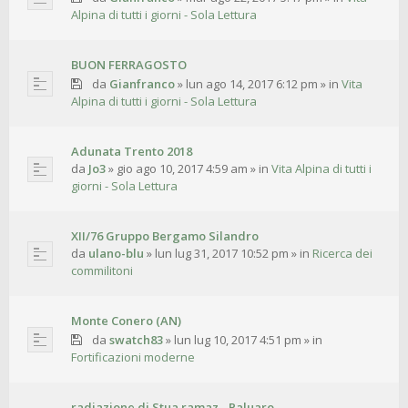
Alpina di tutti i giorni - Sola Lettura
BUON FERRAGOSTO
da
Gianfranco
»
lun ago 14, 2017 6:12 pm
» in
Vita
Alpina di tutti i giorni - Sola Lettura
Adunata Trento 2018
da
Jo3
»
gio ago 10, 2017 4:59 am
» in
Vita Alpina di tutti i
giorni - Sola Lettura
XII/76 Gruppo Bergamo Silandro
da
ulano-blu
»
lun lug 31, 2017 10:52 pm
» in
Ricerca dei
commilitoni
Monte Conero (AN)
da
swatch83
»
lun lug 10, 2017 4:51 pm
» in
Fortificazioni moderne
radiazione di Stua ramaz - Paluaro