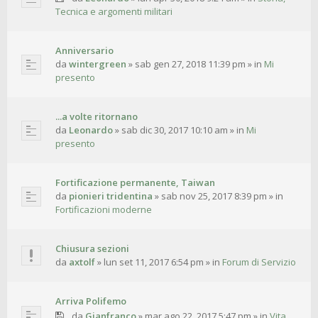
Tecnica e argomenti militari
Anniversario
da
wintergreen
»
sab gen 27, 2018 11:39 pm
» in
Mi
presento
...a volte ritornano
da
Leonardo
»
sab dic 30, 2017 10:10 am
» in
Mi
presento
Fortificazione permanente, Taiwan
da
pionieri tridentina
»
sab nov 25, 2017 8:39 pm
» in
Fortificazioni moderne
Chiusura sezioni
da
axtolf
»
lun set 11, 2017 6:54 pm
» in
Forum di Servizio
Arriva Polifemo
da
Gianfranco
»
mar ago 22, 2017 5:47 pm
» in
Vita