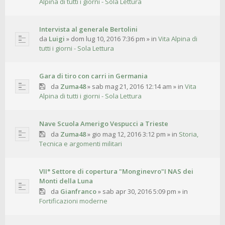
Alpina di tutti i giorni - Sola Lettura
Intervista al generale Bertolini
da
Luigi
»
dom lug 10, 2016 7:36 pm
» in
Vita Alpina di
tutti i giorni - Sola Lettura
Gara di tiro con carri in Germania
da
Zuma48
»
sab mag 21, 2016 12:14 am
» in
Vita
Alpina di tutti i giorni - Sola Lettura
Nave Scuola Amerigo Vespucci a Trieste
da
Zuma48
»
gio mag 12, 2016 3:12 pm
» in
Storia,
Tecnica e argomenti militari
VII° Settore di copertura "Monginevro"I NAS dei
Monti della Luna
da
Gianfranco
»
sab apr 30, 2016 5:09 pm
» in
Fortificazioni moderne