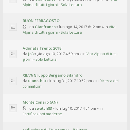
Alpina di tutti i giorni - Sola Lettura
BUON FERRAGOSTO
da
Gianfranco
»
lun ago 14, 2017 6:12 pm
» in
Vita
Alpina di tutti i giorni - Sola Lettura
Adunata Trento 2018
da
Jo3
»
gio ago 10, 2017 4:59 am
» in
Vita Alpina di tutti i
giorni - Sola Lettura
XII/76 Gruppo Bergamo Silandro
da
ulano-blu
»
lun lug 31, 2017 10:52 pm
» in
Ricerca dei
commilitoni
Monte Conero (AN)
da
swatch83
»
lun lug 10, 2017 4:51 pm
» in
Fortificazioni moderne
radiazione di Stua ramaz - Paluaro