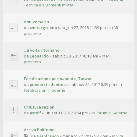
Tecnica e argomenti militari
Anniversario
da
wintergreen
»
sab gen 27, 2018 11:39 pm
» in
Mi
presento
...a volte ritornano
da
Leonardo
»
sab dic 30, 2017 10:10 am
» in
Mi
presento
Fortificazione permanente, Taiwan
da
pionieri tridentina
»
sab nov 25, 2017 8:39 pm
» in
Fortificazioni moderne
Chiusura sezioni
da
axtolf
»
lun set 11, 2017 6:54 pm
» in
Forum di Servizio
Arriva Polifemo
da
Gianfranco
»
mar ago 22, 2017 5:47 pm
» in
Vita