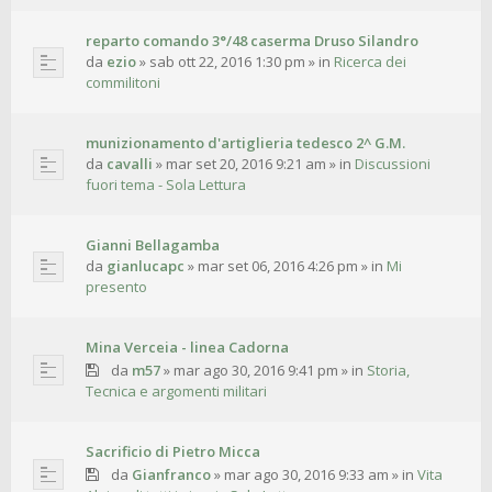
reparto comando 3°/48 caserma Druso Silandro
da
ezio
»
sab ott 22, 2016 1:30 pm
» in
Ricerca dei
commilitoni
munizionamento d'artiglieria tedesco 2^ G.M.
da
cavalli
»
mar set 20, 2016 9:21 am
» in
Discussioni
fuori tema - Sola Lettura
Gianni Bellagamba
da
gianlucapc
»
mar set 06, 2016 4:26 pm
» in
Mi
presento
Mina Verceia - linea Cadorna
da
m57
»
mar ago 30, 2016 9:41 pm
» in
Storia,
Tecnica e argomenti militari
Sacrificio di Pietro Micca
da
Gianfranco
»
mar ago 30, 2016 9:33 am
» in
Vita