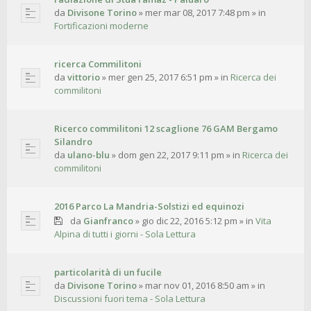
da
Divisone Torino
»
mer mar 08, 2017 7:48 pm
» in
Fortificazioni moderne
ricerca Commilitoni
da
vittorio
»
mer gen 25, 2017 6:51 pm
» in
Ricerca dei
commilitoni
Ricerco commilitoni 12 scaglione 76 GAM Bergamo
Silandro
da
ulano-blu
»
dom gen 22, 2017 9:11 pm
» in
Ricerca dei
commilitoni
2016 Parco La Mandria-Solstizi ed equinozi
da
Gianfranco
»
gio dic 22, 2016 5:12 pm
» in
Vita
Alpina di tutti i giorni - Sola Lettura
particolarità di un fucile
da
Divisone Torino
»
mar nov 01, 2016 8:50 am
» in
Discussioni fuori tema - Sola Lettura