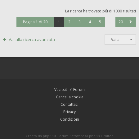
La ricerca ha trovato più di 1000 risultati
Pagina
1
di
20
1
2
3
4
5
…
20
Vai alla ricerca avanzata
Vai a
Vecio.it
Forum
Cancella cookie
Contattaci
Privacy
Condizioni
Creato da
phpBB
® Forum Software © phpBB Limited