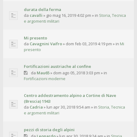
durata della ferma
da
cavalli
»
gio mag 16, 2019 4:02 pm
» in
Storia, Tecnica
e argomenti militari
Mi presento
da
Cavagnini Vaifro
»
dom feb 03, 2019 4:19 pm
» in
Mi
presento
Fortificazioni austriache al confine
da
Mau65
»
dom ago 05, 2018 3:03 pm
» in
Fortificazioni moderne
Centro addestramento alpino a Cortine di Nave
(Brescia) 1943
da
Cadria
»
lun apr 30, 2018 9:54 am
» in
Storia, Tecnica
e argomenti militari
pezzi di storia degli alpini
da
Leonardo
»
lun apr 30, 2018 9:24 am
» in
Storia,