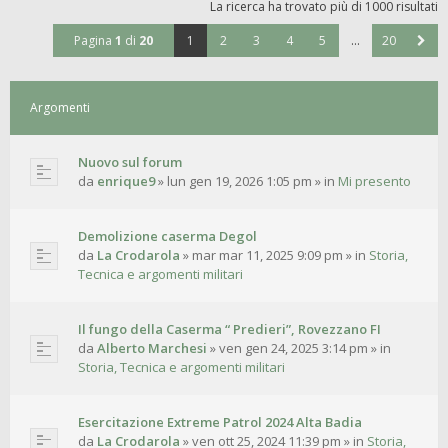
La ricerca ha trovato più di 1000 risultati
Pagina
1
di
20
1
2
3
4
5
…
20
Argomenti
Nuovo sul forum
da
enrique9
»
lun gen 19, 2026 1:05 pm
» in
Mi presento
Demolizione caserma Degol
da
La Crodarola
»
mar mar 11, 2025 9:09 pm
» in
Storia,
Tecnica e argomenti militari
Il fungo della Caserma “ Predieri”, Rovezzano FI
da
Alberto Marchesi
»
ven gen 24, 2025 3:14 pm
» in
Storia, Tecnica e argomenti militari
Esercitazione Extreme Patrol 2024 Alta Badia
da
La Crodarola
»
ven ott 25, 2024 11:39 pm
» in
Storia,