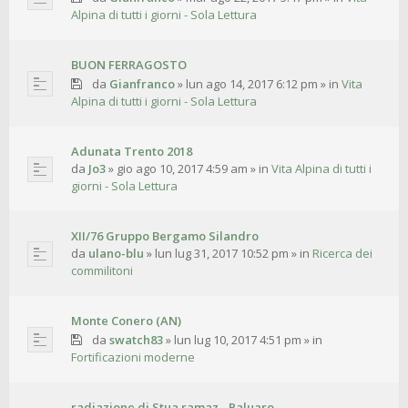
Alpina di tutti i giorni - Sola Lettura
BUON FERRAGOSTO
da
Gianfranco
»
lun ago 14, 2017 6:12 pm
» in
Vita
Alpina di tutti i giorni - Sola Lettura
Adunata Trento 2018
da
Jo3
»
gio ago 10, 2017 4:59 am
» in
Vita Alpina di tutti i
giorni - Sola Lettura
XII/76 Gruppo Bergamo Silandro
da
ulano-blu
»
lun lug 31, 2017 10:52 pm
» in
Ricerca dei
commilitoni
Monte Conero (AN)
da
swatch83
»
lun lug 10, 2017 4:51 pm
» in
Fortificazioni moderne
radiazione di Stua ramaz - Paluaro