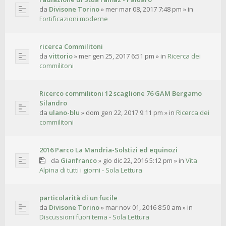
da
Divisone Torino
»
mer mar 08, 2017 7:48 pm
» in
Fortificazioni moderne
ricerca Commilitoni
da
vittorio
»
mer gen 25, 2017 6:51 pm
» in
Ricerca dei
commilitoni
Ricerco commilitoni 12 scaglione 76 GAM Bergamo
Silandro
da
ulano-blu
»
dom gen 22, 2017 9:11 pm
» in
Ricerca dei
commilitoni
2016 Parco La Mandria-Solstizi ed equinozi
da
Gianfranco
»
gio dic 22, 2016 5:12 pm
» in
Vita
Alpina di tutti i giorni - Sola Lettura
particolarità di un fucile
da
Divisone Torino
»
mar nov 01, 2016 8:50 am
» in
Discussioni fuori tema - Sola Lettura