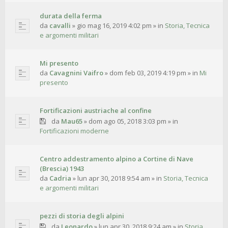
durata della ferma
da
cavalli
»
gio mag 16, 2019 4:02 pm
» in
Storia, Tecnica
e argomenti militari
Mi presento
da
Cavagnini Vaifro
»
dom feb 03, 2019 4:19 pm
» in
Mi
presento
Fortificazioni austriache al confine
da
Mau65
»
dom ago 05, 2018 3:03 pm
» in
Fortificazioni moderne
Centro addestramento alpino a Cortine di Nave
(Brescia) 1943
da
Cadria
»
lun apr 30, 2018 9:54 am
» in
Storia, Tecnica
e argomenti militari
pezzi di storia degli alpini
da
Leonardo
»
lun apr 30, 2018 9:24 am
» in
Storia,