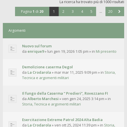
La ricerca ha trovato più di 1000 risultati
Pagina
1
di
20
1
2
3
4
5
…
20
Argomenti
Nuovo sul forum
da
enrique9
»
lun gen 19, 2026 1:05 pm
» in
Mi presento
Demolizione caserma Degol
da
La Crodarola
»
mar mar 11, 2025 9:09 pm
» in
Storia,
Tecnica e argomenti militari
Il fungo della Caserma “ Predieri”, Rovezzano FI
da
Alberto Marchesi
»
ven gen 24, 2025 3:14 pm
» in
Storia, Tecnica e argomenti militari
Esercitazione Extreme Patrol 2024 Alta Badia
da
La Crodarola
»
ven ott 25, 2024 11:39 pm
» in
Storia,