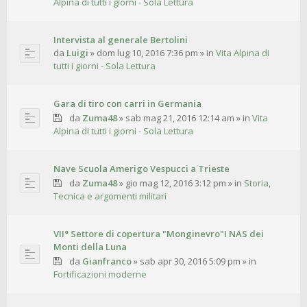
Alpina di tutti i giorni - Sola Lettura
Intervista al generale Bertolini
da
Luigi
»
dom lug 10, 2016 7:36 pm
» in
Vita Alpina di
tutti i giorni - Sola Lettura
Gara di tiro con carri in Germania
da
Zuma48
»
sab mag 21, 2016 12:14 am
» in
Vita
Alpina di tutti i giorni - Sola Lettura
Nave Scuola Amerigo Vespucci a Trieste
da
Zuma48
»
gio mag 12, 2016 3:12 pm
» in
Storia,
Tecnica e argomenti militari
VII° Settore di copertura "Monginevro"I NAS dei
Monti della Luna
da
Gianfranco
»
sab apr 30, 2016 5:09 pm
» in
Fortificazioni moderne