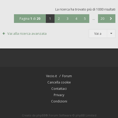
La ricerca ha trovato più di 1000 risultati
Pagina
1
di
20
1
2
3
4
5
…
20
Vai alla ricerca avanzata
Vai a
Vecio.it
Forum
Cancella cookie
Contattaci
Privacy
Condizioni
Creato da
phpBB
® Forum Software © phpBB Limited