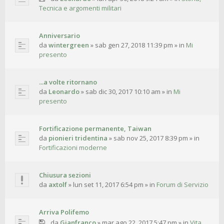
Tecnica e argomenti militari
Anniversario
da
wintergreen
»
sab gen 27, 2018 11:39 pm
» in
Mi
presento
...a volte ritornano
da
Leonardo
»
sab dic 30, 2017 10:10 am
» in
Mi
presento
Fortificazione permanente, Taiwan
da
pionieri tridentina
»
sab nov 25, 2017 8:39 pm
» in
Fortificazioni moderne
Chiusura sezioni
da
axtolf
»
lun set 11, 2017 6:54 pm
» in
Forum di Servizio
Arriva Polifemo
da
Gianfranco
»
mar ago 22, 2017 5:47 pm
» in
Vita