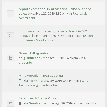
reparto comando 3°/48 caserma Druso Silandro
da
ezio
»
sab ott 22, 2016 1:30 pm
» in
Ricerca dei
commilitoni
munizionamento d'artiglieria tedesco 2^ G.M.
da
cavalli
»
mar set 20, 2016 9:21 am
» in
Discussioni
fuori tema - Sola Lettura
Gianni Bellagamba
da
gianlucapc
»
mar set 06, 2016 4:26 pm
» in
Mi
presento
Mina Verceia - linea Cadorna
da
m57
»
mar ago 30, 2016 9:41 pm
» in
Storia,
Tecnica e argomenti militari
Sacrificio di Pietro Micca
da
Gianfranco
»
mar ago 30, 2016 9:33 am
» in
Vita