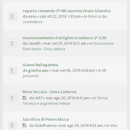
reparto comando 3°/48 caserma Druso Silandro
da
ezio
»
sab ott 22, 2016 1:30 pm
» in
Ricerca dei
commilitoni
munizionamento d'artiglieria tedesco 2^ G.M.
da
cavalli
»
mar set 20, 2016 9:21 am
» in
Discussioni
fuori tema - Sola Lettura
Gianni Bellagamba
da
gianlucapc
»
mar set 06, 2016 4:26 pm
» in
Mi
presento
Mina Verceia - linea Cadorna
da
m57
»
mar ago 30, 2016 9:41 pm
» in
Storia,
Tecnica e argomenti militari
Sacrificio di Pietro Micca
da
Gianfranco
»
mar ago 30, 2016 9:33 am
» in
Vita