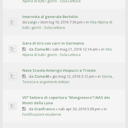
Alpina di tutti i giorni - Sola Lettura
Intervista al generale Bertolini
da
Luigi
»
dom lug 10, 2016 7:36 pm
» in
Vita Alpina di
tutti i giorni - Sola Lettura
Gara di tiro con carri in Germania
da
Zuma48
»
sab mag 21, 2016 12:14 am
» in
Vita
Alpina di tutti i giorni - Sola Lettura
Nave Scuola Amerigo Vespucci a Trieste
da
Zuma48
»
gio mag 12, 2016 3:12 pm
» in
Storia,
Tecnica e argomenti militari
VII° Settore di copertura "Monginevro"I NAS dei
Monti della Luna
da
Gianfranco
»
sab apr 30, 2016 5:09 pm
» in
Fortificazioni moderne