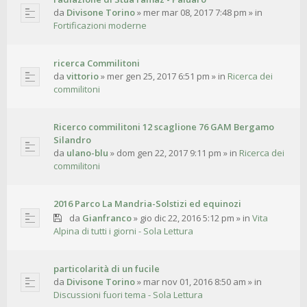
da
Divisone Torino
»
mer mar 08, 2017 7:48 pm
» in
Fortificazioni moderne
ricerca Commilitoni
da
vittorio
»
mer gen 25, 2017 6:51 pm
» in
Ricerca dei
commilitoni
Ricerco commilitoni 12 scaglione 76 GAM Bergamo
Silandro
da
ulano-blu
»
dom gen 22, 2017 9:11 pm
» in
Ricerca dei
commilitoni
2016 Parco La Mandria-Solstizi ed equinozi
da
Gianfranco
»
gio dic 22, 2016 5:12 pm
» in
Vita
Alpina di tutti i giorni - Sola Lettura
particolarità di un fucile
da
Divisone Torino
»
mar nov 01, 2016 8:50 am
» in
Discussioni fuori tema - Sola Lettura