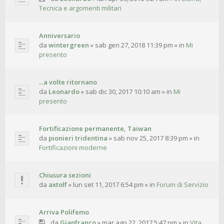
Tecnica e argomenti militari
Anniversario
da
wintergreen
»
sab gen 27, 2018 11:39 pm
» in
Mi
presento
...a volte ritornano
da
Leonardo
»
sab dic 30, 2017 10:10 am
» in
Mi
presento
Fortificazione permanente, Taiwan
da
pionieri tridentina
»
sab nov 25, 2017 8:39 pm
» in
Fortificazioni moderne
Chiusura sezioni
da
axtolf
»
lun set 11, 2017 6:54 pm
» in
Forum di Servizio
Arriva Polifemo
da
Gianfranco
»
mar ago 22, 2017 5:47 pm
» in
Vita