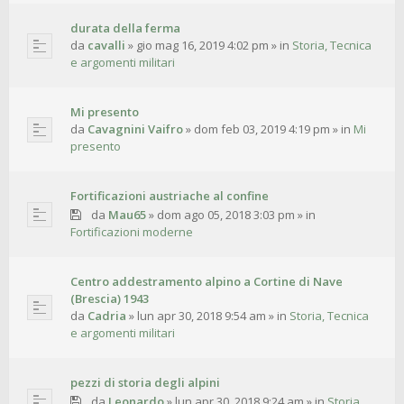
durata della ferma
da
cavalli
»
gio mag 16, 2019 4:02 pm
» in
Storia, Tecnica
e argomenti militari
Mi presento
da
Cavagnini Vaifro
»
dom feb 03, 2019 4:19 pm
» in
Mi
presento
Fortificazioni austriache al confine
da
Mau65
»
dom ago 05, 2018 3:03 pm
» in
Fortificazioni moderne
Centro addestramento alpino a Cortine di Nave
(Brescia) 1943
da
Cadria
»
lun apr 30, 2018 9:54 am
» in
Storia, Tecnica
e argomenti militari
pezzi di storia degli alpini
da
Leonardo
»
lun apr 30, 2018 9:24 am
» in
Storia,