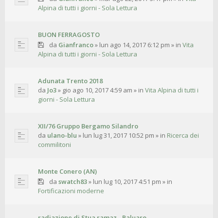
Alpina di tutti i giorni - Sola Lettura
BUON FERRAGOSTO
da
Gianfranco
»
lun ago 14, 2017 6:12 pm
» in
Vita
Alpina di tutti i giorni - Sola Lettura
Adunata Trento 2018
da
Jo3
»
gio ago 10, 2017 4:59 am
» in
Vita Alpina di tutti i
giorni - Sola Lettura
XII/76 Gruppo Bergamo Silandro
da
ulano-blu
»
lun lug 31, 2017 10:52 pm
» in
Ricerca dei
commilitoni
Monte Conero (AN)
da
swatch83
»
lun lug 10, 2017 4:51 pm
» in
Fortificazioni moderne
radiazione di Stua ramaz - Paluaro