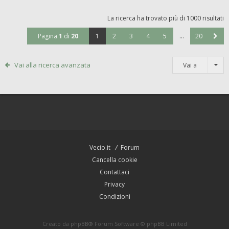
La ricerca ha trovato più di 1000 risultati
Pagina
1
di
20
1
2
3
4
5
…
20
Vai alla ricerca avanzata
Vai a
Vecio.it
Forum
Cancella cookie
Contattaci
Privacy
Condizioni
Creato da
phpBB
® Forum Software © phpBB Limited