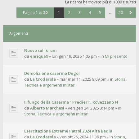
La ricerca ha trovato più di 1000 risultati
Pagina
1
di
20
1
2
3
4
5
…
20
Argomenti
Nuovo sul forum
da
enrique9
»
lun gen 19, 2026 1:05 pm
» in
Mi presento
Demolizione caserma Degol
da
La Crodarola
»
mar mar 11, 2025 9:09 pm
» in
Storia,
Tecnica e argomenti militari
Il fungo della Caserma “ Predieri”, Rovezzano FI
da
Alberto Marchesi
»
ven gen 24, 2025 3:14 pm
» in
Storia, Tecnica e argomenti militari
Esercitazione Extreme Patrol 2024 Alta Badia
da
La Crodarola
»
ven ott 25, 2024 11:39 pm
» in
Storia,