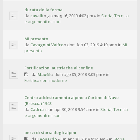
durata della ferma
da
cavalli
»
gio mag 16, 2019 4:02 pm
» in
Storia, Tecnica
e argomenti militari
Mi presento
da
Cavagnini Vaifro
»
dom feb 03, 2019 4:19 pm
» in
Mi
presento
Fortificazioni austriache al confine
da
Mau65
»
dom ago 05, 2018 3:03 pm
» in
Fortificazioni moderne
Centro addestramento alpino a Cortine di Nave
(Brescia) 1943
da
Cadria
»
lun apr 30, 2018 9:54 am
» in
Storia, Tecnica
e argomenti militari
pezzi di storia degli alpini
da
Leonardo
»
lun apr 30, 2018 9:24 am
» in
Storia,