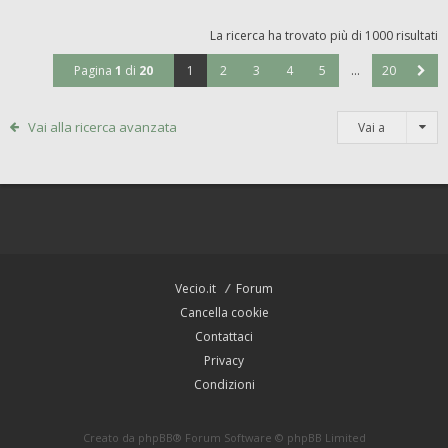
La ricerca ha trovato più di 1000 risultati
Pagina
1
di
20
1
2
3
4
5
…
20
Vai alla ricerca avanzata
Vai a
Vecio.it
Forum
Cancella cookie
Contattaci
Privacy
Condizioni
Creato da
phpBB
® Forum Software © phpBB Limited