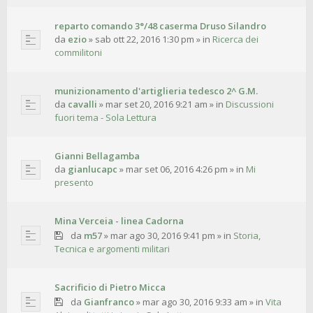
reparto comando 3°/48 caserma Druso Silandro
da
ezio
»
sab ott 22, 2016 1:30 pm
» in
Ricerca dei
commilitoni
munizionamento d'artiglieria tedesco 2^ G.M.
da
cavalli
»
mar set 20, 2016 9:21 am
» in
Discussioni
fuori tema - Sola Lettura
Gianni Bellagamba
da
gianlucapc
»
mar set 06, 2016 4:26 pm
» in
Mi
presento
Mina Verceia - linea Cadorna
da
m57
»
mar ago 30, 2016 9:41 pm
» in
Storia,
Tecnica e argomenti militari
Sacrificio di Pietro Micca
da
Gianfranco
»
mar ago 30, 2016 9:33 am
» in
Vita