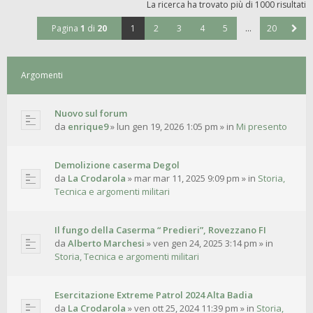
La ricerca ha trovato più di 1000 risultati
Pagina
1
di
20
1
2
3
4
5
…
20
Argomenti
Nuovo sul forum
da
enrique9
»
lun gen 19, 2026 1:05 pm
» in
Mi presento
Demolizione caserma Degol
da
La Crodarola
»
mar mar 11, 2025 9:09 pm
» in
Storia,
Tecnica e argomenti militari
Il fungo della Caserma “ Predieri”, Rovezzano FI
da
Alberto Marchesi
»
ven gen 24, 2025 3:14 pm
» in
Storia, Tecnica e argomenti militari
Esercitazione Extreme Patrol 2024 Alta Badia
da
La Crodarola
»
ven ott 25, 2024 11:39 pm
» in
Storia,