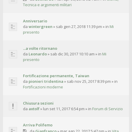
Tecnica e argomenti militari
Anniversario
da
wintergreen
»
sab gen 27, 2018 11:39 pm
» in
Mi
presento
...a volte ritornano
da
Leonardo
»
sab dic 30, 2017 10:10 am
» in
Mi
presento
Fortificazione permanente, Taiwan
da
pionieri tridentina
»
sab nov 25, 2017 8:39 pm
» in
Fortificazioni moderne
Chiusura sezioni
da
axtolf
»
lun set 11, 2017 6:54 pm
» in
Forum di Servizio
Arriva Polifemo
da
Gianfranco
»
mar ago 22, 2017 5:47 pm
» in
Vita