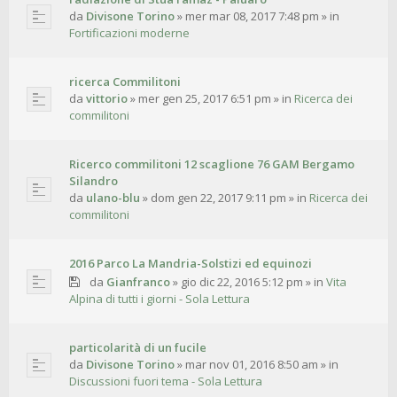
da
Divisone Torino
»
mer mar 08, 2017 7:48 pm
» in
Fortificazioni moderne
ricerca Commilitoni
da
vittorio
»
mer gen 25, 2017 6:51 pm
» in
Ricerca dei
commilitoni
Ricerco commilitoni 12 scaglione 76 GAM Bergamo
Silandro
da
ulano-blu
»
dom gen 22, 2017 9:11 pm
» in
Ricerca dei
commilitoni
2016 Parco La Mandria-Solstizi ed equinozi
da
Gianfranco
»
gio dic 22, 2016 5:12 pm
» in
Vita
Alpina di tutti i giorni - Sola Lettura
particolarità di un fucile
da
Divisone Torino
»
mar nov 01, 2016 8:50 am
» in
Discussioni fuori tema - Sola Lettura