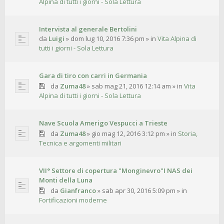
Alpina di tutti i giorni - Sola Lettura
Intervista al generale Bertolini
da
Luigi
»
dom lug 10, 2016 7:36 pm
» in
Vita Alpina di
tutti i giorni - Sola Lettura
Gara di tiro con carri in Germania
da
Zuma48
»
sab mag 21, 2016 12:14 am
» in
Vita
Alpina di tutti i giorni - Sola Lettura
Nave Scuola Amerigo Vespucci a Trieste
da
Zuma48
»
gio mag 12, 2016 3:12 pm
» in
Storia,
Tecnica e argomenti militari
VII° Settore di copertura "Monginevro"I NAS dei
Monti della Luna
da
Gianfranco
»
sab apr 30, 2016 5:09 pm
» in
Fortificazioni moderne