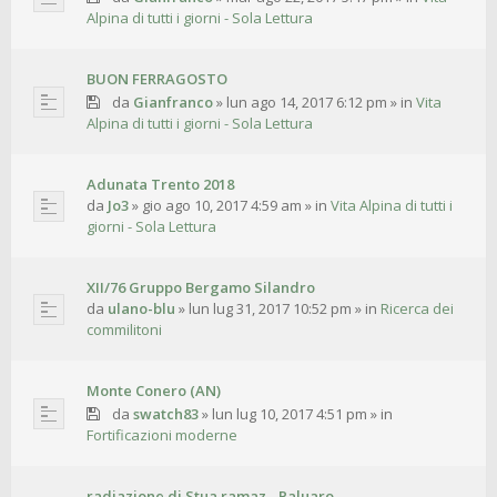
Alpina di tutti i giorni - Sola Lettura
BUON FERRAGOSTO
da
Gianfranco
»
lun ago 14, 2017 6:12 pm
» in
Vita
Alpina di tutti i giorni - Sola Lettura
Adunata Trento 2018
da
Jo3
»
gio ago 10, 2017 4:59 am
» in
Vita Alpina di tutti i
giorni - Sola Lettura
XII/76 Gruppo Bergamo Silandro
da
ulano-blu
»
lun lug 31, 2017 10:52 pm
» in
Ricerca dei
commilitoni
Monte Conero (AN)
da
swatch83
»
lun lug 10, 2017 4:51 pm
» in
Fortificazioni moderne
radiazione di Stua ramaz - Paluaro