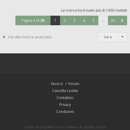
La ricerca ha trovato più di 1000 risultati
Pagina
1
di
20
1
2
3
4
5
…
20
Vai alla ricerca avanzata
Vai a
Vecio.it
Forum
Cancella cookie
Contattaci
Privacy
Condizioni
Creato da
phpBB
® Forum Software © phpBB Limited