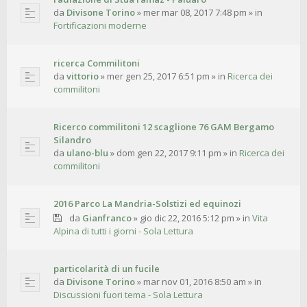
da
Divisone Torino
»
mer mar 08, 2017 7:48 pm
» in
Fortificazioni moderne
ricerca Commilitoni
da
vittorio
»
mer gen 25, 2017 6:51 pm
» in
Ricerca dei
commilitoni
Ricerco commilitoni 12 scaglione 76 GAM Bergamo
Silandro
da
ulano-blu
»
dom gen 22, 2017 9:11 pm
» in
Ricerca dei
commilitoni
2016 Parco La Mandria-Solstizi ed equinozi
da
Gianfranco
»
gio dic 22, 2016 5:12 pm
» in
Vita
Alpina di tutti i giorni - Sola Lettura
particolarità di un fucile
da
Divisone Torino
»
mar nov 01, 2016 8:50 am
» in
Discussioni fuori tema - Sola Lettura