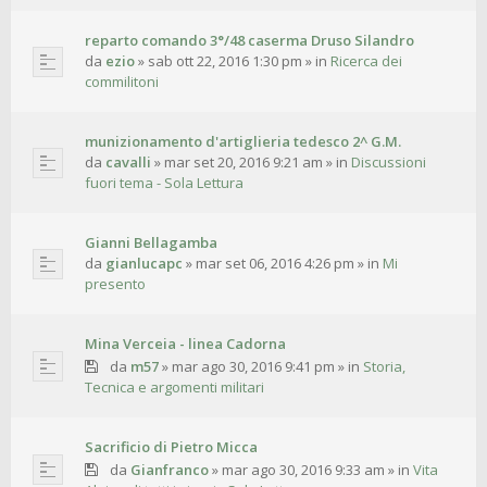
reparto comando 3°/48 caserma Druso Silandro
da
ezio
»
sab ott 22, 2016 1:30 pm
» in
Ricerca dei
commilitoni
munizionamento d'artiglieria tedesco 2^ G.M.
da
cavalli
»
mar set 20, 2016 9:21 am
» in
Discussioni
fuori tema - Sola Lettura
Gianni Bellagamba
da
gianlucapc
»
mar set 06, 2016 4:26 pm
» in
Mi
presento
Mina Verceia - linea Cadorna
da
m57
»
mar ago 30, 2016 9:41 pm
» in
Storia,
Tecnica e argomenti militari
Sacrificio di Pietro Micca
da
Gianfranco
»
mar ago 30, 2016 9:33 am
» in
Vita