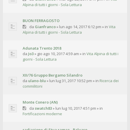
Alpina di tutti i giorni - Sola Lettura
BUON FERRAGOSTO
da
Gianfranco
»
lun ago 14, 2017 6:12 pm
» in
Vita
Alpina di tutti i giorni - Sola Lettura
Adunata Trento 2018
da
Jo3
»
gio ago 10, 2017 4:59 am
» in
Vita Alpina di tutti i
giorni - Sola Lettura
XII/76 Gruppo Bergamo Silandro
da
ulano-blu
»
lun lug 31, 2017 10:52 pm
» in
Ricerca dei
commilitoni
Monte Conero (AN)
da
swatch83
»
lun lug 10, 2017 4:51 pm
» in
Fortificazioni moderne
radiazione di Stua ramaz - Paluaro