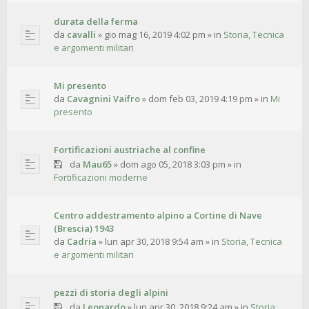
durata della ferma
da
cavalli
»
gio mag 16, 2019 4:02 pm
» in
Storia, Tecnica
e argomenti militari
Mi presento
da
Cavagnini Vaifro
»
dom feb 03, 2019 4:19 pm
» in
Mi
presento
Fortificazioni austriache al confine
da
Mau65
»
dom ago 05, 2018 3:03 pm
» in
Fortificazioni moderne
Centro addestramento alpino a Cortine di Nave
(Brescia) 1943
da
Cadria
»
lun apr 30, 2018 9:54 am
» in
Storia, Tecnica
e argomenti militari
pezzi di storia degli alpini
da
Leonardo
»
lun apr 30, 2018 9:24 am
» in
Storia,