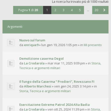
La ricerca ha trovato più di 1000 risultati
Pagina
1
di
20
1
2
3
4
5
…
20
Argomenti
Nuovo sul forum
da
enrique9
»
lun gen 19, 2026 1:05 pm
» in
Mi presento
Demolizione caserma Degol
da
La Crodarola
»
mar mar 11, 2025 9:09 pm
» in
Storia,
Tecnica e argomenti militari
Il fungo della Caserma “ Predieri”, Rovezzano FI
da
Alberto Marchesi
»
ven gen 24, 2025 3:14 pm
» in
Storia, Tecnica e argomenti militari
Esercitazione Extreme Patrol 2024 Alta Badia
da
La Crodarola
»
ven ott 25, 2024 11:39 pm
» in
Storia,