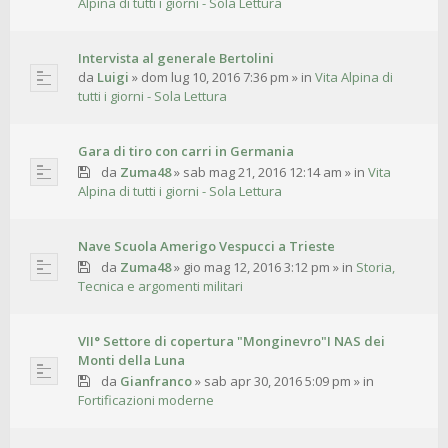
Alpina di tutti i giorni - Sola Lettura
Intervista al generale Bertolini
da
Luigi
»
dom lug 10, 2016 7:36 pm
» in
Vita Alpina di
tutti i giorni - Sola Lettura
Gara di tiro con carri in Germania
da
Zuma48
»
sab mag 21, 2016 12:14 am
» in
Vita
Alpina di tutti i giorni - Sola Lettura
Nave Scuola Amerigo Vespucci a Trieste
da
Zuma48
»
gio mag 12, 2016 3:12 pm
» in
Storia,
Tecnica e argomenti militari
VII° Settore di copertura "Monginevro"I NAS dei
Monti della Luna
da
Gianfranco
»
sab apr 30, 2016 5:09 pm
» in
Fortificazioni moderne