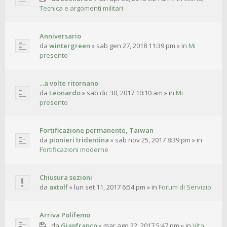
Tecnica e argomenti militari
Anniversario
da
wintergreen
»
sab gen 27, 2018 11:39 pm
» in
Mi
presento
...a volte ritornano
da
Leonardo
»
sab dic 30, 2017 10:10 am
» in
Mi
presento
Fortificazione permanente, Taiwan
da
pionieri tridentina
»
sab nov 25, 2017 8:39 pm
» in
Fortificazioni moderne
Chiusura sezioni
da
axtolf
»
lun set 11, 2017 6:54 pm
» in
Forum di Servizio
Arriva Polifemo
da
Gianfranco
»
mar ago 22, 2017 5:47 pm
» in
Vita