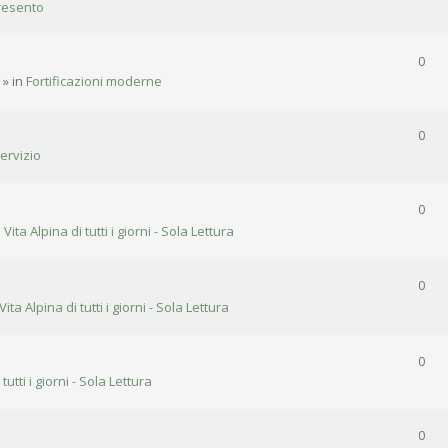
resento
0
» in
Fortificazioni moderne
0
ervizio
0
n
Vita Alpina di tutti i giorni - Sola Lettura
0
Vita Alpina di tutti i giorni - Sola Lettura
0
 tutti i giorni - Sola Lettura
0