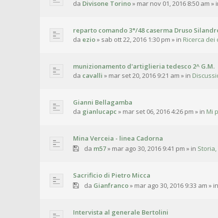
da
Divisone Torino
»
mar nov 01, 2016 8:50 am
» 
reparto comando 3°/48 caserma Druso Silandr
da
ezio
»
sab ott 22, 2016 1:30 pm
» in
Ricerca dei 
munizionamento d'artiglieria tedesco 2^ G.M.
da
cavalli
»
mar set 20, 2016 9:21 am
» in
Discussi
Gianni Bellagamba
da
gianlucapc
»
mar set 06, 2016 4:26 pm
» in
Mi 
Mina Verceia - linea Cadorna
da
m57
»
mar ago 30, 2016 9:41 pm
» in
Storia,
Sacrificio di Pietro Micca
da
Gianfranco
»
mar ago 30, 2016 9:33 am
» i
Intervista al generale Bertolini