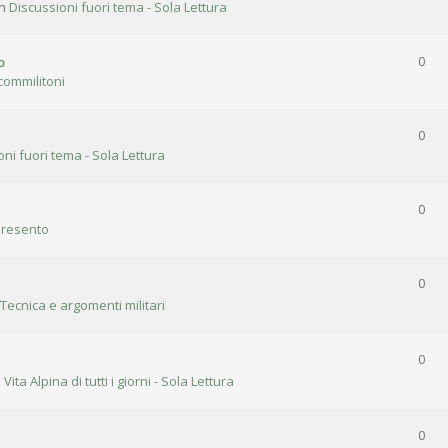
in
Discussioni fuori tema - Sola Lettura
o
0
commilitoni
0
oni fuori tema - Sola Lettura
0
presento
0
 Tecnica e argomenti militari
0
n
Vita Alpina di tutti i giorni - Sola Lettura
0