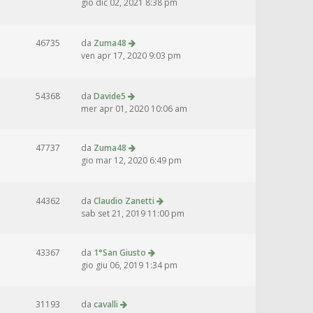
gio dic 02, 2021 8:38 pm
46735
da
Zuma48
ven apr 17, 2020 9:03 pm
54368
da
Davide5
mer apr 01, 2020 10:06 am
47737
da
Zuma48
gio mar 12, 2020 6:49 pm
44362
da
Claudio Zanetti
sab set 21, 2019 11:00 pm
43367
da
1°San Giusto
gio giu 06, 2019 1:34 pm
31193
da
cavalli