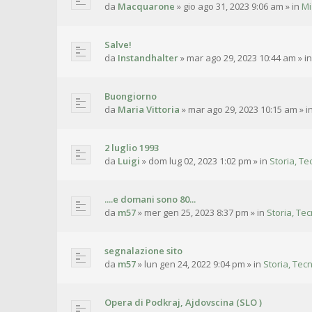
da
Macquarone
»
gio ago 31, 2023 9:06 am
» in
Mi
Salve!
da
Instandhalter
»
mar ago 29, 2023 10:44 am
» i
Buongiorno
da
Maria Vittoria
»
mar ago 29, 2023 10:15 am
» i
2 luglio 1993
da
Luigi
»
dom lug 02, 2023 1:02 pm
» in
Storia, Te
....e domani sono 80...
da
m57
»
mer gen 25, 2023 8:37 pm
» in
Storia, Tec
segnalazione sito
da
m57
»
lun gen 24, 2022 9:04 pm
» in
Storia, Tecn
Opera di Podkraj, Ajdovscina (SLO )