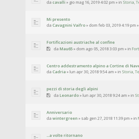
da
cavalli
»
gio mag 16, 2019 4:02 pm
» in
Storia, T
Mi presento
da
Cavagnini Vaifro
»
dom feb 03, 2019 4:19 pm
»
Fortificazioni austriache al confine
da
Mau65
»
dom ago 05, 2018 3:03 pm
» in
For
Centro addestramento alpino a Cortine di Nave
da
Cadria
»
lun apr 30, 2018 9:54 am
» in
Storia, T
pezzi di storia degli alpini
da
Leonardo
»
lun apr 30, 2018 9:24 am
» in
St
Anniversario
da
wintergreen
»
sab gen 27, 2018 11:39 pm
» in
...a volte ritornano