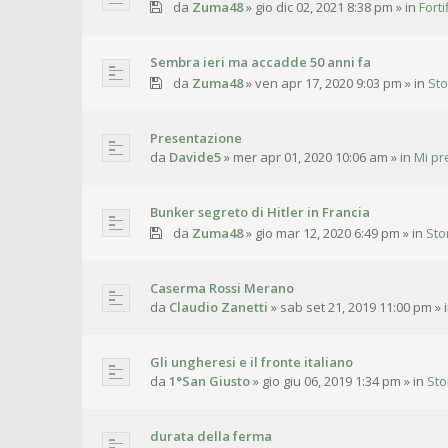
da
Zuma48
»
gio dic 02, 2021 8:38 pm
» in
Fort
Sembra ieri ma accadde 50 anni fa
da
Zuma48
»
ven apr 17, 2020 9:03 pm
» in
Sto
Presentazione
da
Davide5
»
mer apr 01, 2020 10:06 am
» in
Mi pr
Bunker segreto di Hitler in Francia
da
Zuma48
»
gio mar 12, 2020 6:49 pm
» in
Sto
Caserma Rossi Merano
da
Claudio Zanetti
»
sab set 21, 2019 11:00 pm
» 
Gli ungheresi e il fronte italiano
da
1°San Giusto
»
gio giu 06, 2019 1:34 pm
» in
Sto
durata della ferma