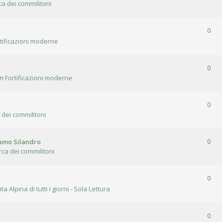
ca dei commilitoni
0
tificazioni moderne
0
in
Fortificazioni moderne
0
 dei commilitoni
gamo Silandro
0
rca dei commilitoni
0
ita Alpina di tutti i giorni - Sola Lettura
0