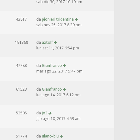
sab dic 30, 2017 10:10 am
43817
da
pionieri tridentina
sab nov 25, 2017 8:39 pm
191368
da
axtolf
lun set 11, 2017 6:54 pm
47788
da
Gianfranco
mar ago 22, 2017 5:47 pm
61523
da
Gianfranco
lun ago 14, 2017 6:12 pm
52505
da
Jo3
gio ago 10, 2017 4:59 am
51774
da
ulano-blu