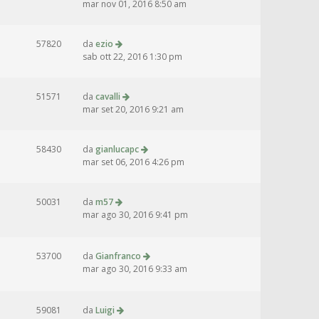
mar nov 01, 2016 8:50 am
57820
da
ezio
sab ott 22, 2016 1:30 pm
51571
da
cavalli
mar set 20, 2016 9:21 am
58430
da
gianlucapc
mar set 06, 2016 4:26 pm
50031
da
m57
mar ago 30, 2016 9:41 pm
53700
da
Gianfranco
mar ago 30, 2016 9:33 am
59081
da
Luigi