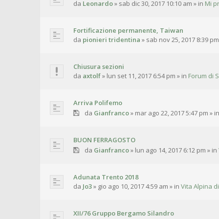
da
Leonardo
»
sab dic 30, 2017 10:10 am
» in
Mi p
Fortificazione permanente, Taiwan
da
pionieri tridentina
»
sab nov 25, 2017 8:39 pm
Chiusura sezioni
da
axtolf
»
lun set 11, 2017 6:54 pm
» in
Forum di S
Arriva Polifemo
da
Gianfranco
»
mar ago 22, 2017 5:47 pm
» i
BUON FERRAGOSTO
da
Gianfranco
»
lun ago 14, 2017 6:12 pm
» in
Adunata Trento 2018
da
Jo3
»
gio ago 10, 2017 4:59 am
» in
Vita Alpina di
XII/76 Gruppo Bergamo Silandro