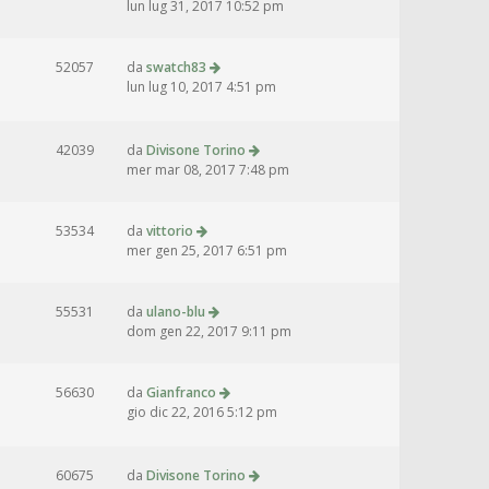
lun lug 31, 2017 10:52 pm
52057
da
swatch83
lun lug 10, 2017 4:51 pm
42039
da
Divisone Torino
mer mar 08, 2017 7:48 pm
53534
da
vittorio
mer gen 25, 2017 6:51 pm
55531
da
ulano-blu
dom gen 22, 2017 9:11 pm
56630
da
Gianfranco
gio dic 22, 2016 5:12 pm
60675
da
Divisone Torino