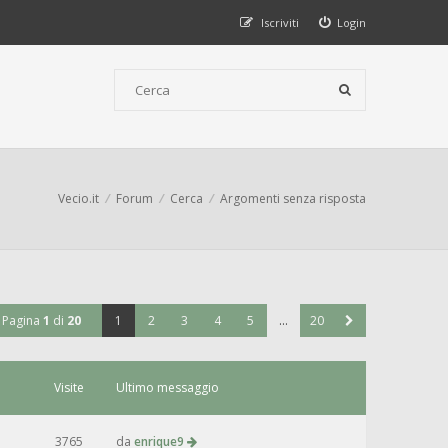
Iscriviti
Login
Vecio.it
Forum
Cerca
Argomenti senza risposta
Pagina
1
di
20
1
2
3
4
5
…
20
Visite
Ultimo messaggio
3765
da
enrique9