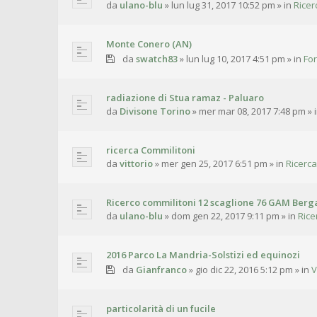
da
ulano-blu
»
lun lug 31, 2017 10:52 pm
» in
Ricer
Monte Conero (AN)
da
swatch83
»
lun lug 10, 2017 4:51 pm
» in
For
radiazione di Stua ramaz - Paluaro
da
Divisone Torino
»
mer mar 08, 2017 7:48 pm
» 
ricerca Commilitoni
da
vittorio
»
mer gen 25, 2017 6:51 pm
» in
Ricerca
Ricerco commilitoni 12 scaglione 76 GAM Ber
da
ulano-blu
»
dom gen 22, 2017 9:11 pm
» in
Rice
2016 Parco La Mandria-Solstizi ed equinozi
da
Gianfranco
»
gio dic 22, 2016 5:12 pm
» in
V
particolarità di un fucile