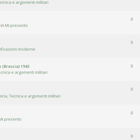
ecnica e argomenti militari
0
 in
Mi presento
0
tificazioni moderne
 (Brescia) 1943
0
ecnica e argomenti militari
0
oria, Tecnica e argomenti militari
0
Mi presento
0