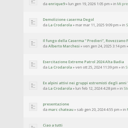
da
enrique9
»
lun gen 19, 2026 1:05 pm
» in
Mi pr
Demolizione caserma Degol
da
La Crodarola
»
mar mar 11, 2025 9:09 pm
» in
S
Il fungo della Caserma “ Predieri”, Rovezzano F
da
Alberto Marchesi
»
ven gen 24, 2025 3:14 pm
»
Esercitazione Extreme Patrol 2024 Alta Badia
da
La Crodarola
»
ven ott 25, 2024 11:39 pm
» in
S
Ex alpini attivi nei gruppi estremisti degli anni 
da
La Crodarola
»
lun feb 12, 2024 4:28 pm
» in
St
presentazione
da
marc chateau
»
sab gen 20, 2024 4:55 pm
» in
Ciao a tutti