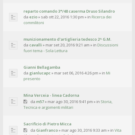
reparto comando 3°/48 caserma Druso Silandro
da
ezio
»
sab ott 22, 2016 1:30 pm
» in
Ricerca dei
commilitoni
munizionamento d'artiglieria tedesco 2^ G.M.
da
cavalli
»
mar set 20, 2016 9:21 am
» in
Discussioni
fuori tema - Sola Lettura
Gianni Bellagamba
da
gianlucapc
»
mar set 06, 2016 4:26 pm
» in
Mi
presento
Mina Verceia - linea Cadorna
da
m57
»
mar ago 30, 2016 9:41 pm
» in
Storia,
Tecnica e argomenti militari
Sacrificio di Pietro Micca
da
Gianfranco
»
mar ago 30, 2016 9:33 am
» in
Vita