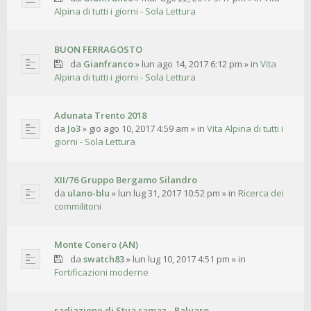
Alpina di tutti i giorni - Sola Lettura
BUON FERRAGOSTO
da
Gianfranco
»
lun ago 14, 2017 6:12 pm
» in
Vita
Alpina di tutti i giorni - Sola Lettura
Adunata Trento 2018
da
Jo3
»
gio ago 10, 2017 4:59 am
» in
Vita Alpina di tutti i
giorni - Sola Lettura
XII/76 Gruppo Bergamo Silandro
da
ulano-blu
»
lun lug 31, 2017 10:52 pm
» in
Ricerca dei
commilitoni
Monte Conero (AN)
da
swatch83
»
lun lug 10, 2017 4:51 pm
» in
Fortificazioni moderne
radiazione di Stua ramaz - Paluaro