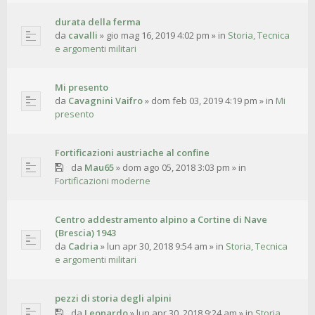
durata della ferma
da
cavalli
»
gio mag 16, 2019 4:02 pm
» in
Storia, Tecnica
e argomenti militari
Mi presento
da
Cavagnini Vaifro
»
dom feb 03, 2019 4:19 pm
» in
Mi
presento
Fortificazioni austriache al confine
da
Mau65
»
dom ago 05, 2018 3:03 pm
» in
Fortificazioni moderne
Centro addestramento alpino a Cortine di Nave
(Brescia) 1943
da
Cadria
»
lun apr 30, 2018 9:54 am
» in
Storia, Tecnica
e argomenti militari
pezzi di storia degli alpini
da
Leonardo
»
lun apr 30, 2018 9:24 am
» in
Storia,