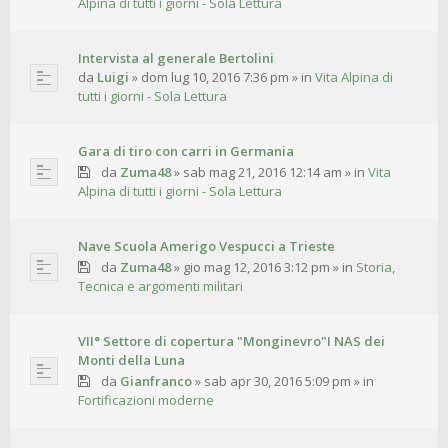
Alpina di tutti i giorni - Sola Lettura
Intervista al generale Bertolini
da
Luigi
»
dom lug 10, 2016 7:36 pm
» in
Vita Alpina di
tutti i giorni - Sola Lettura
Gara di tiro con carri in Germania
da
Zuma48
»
sab mag 21, 2016 12:14 am
» in
Vita
Alpina di tutti i giorni - Sola Lettura
Nave Scuola Amerigo Vespucci a Trieste
da
Zuma48
»
gio mag 12, 2016 3:12 pm
» in
Storia,
Tecnica e argomenti militari
VII° Settore di copertura "Monginevro"I NAS dei
Monti della Luna
da
Gianfranco
»
sab apr 30, 2016 5:09 pm
» in
Fortificazioni moderne