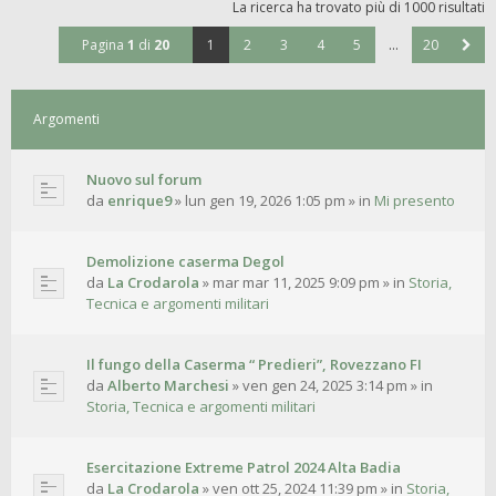
La ricerca ha trovato più di 1000 risultati
Pagina
1
di
20
1
2
3
4
5
…
20
Argomenti
Nuovo sul forum
da
enrique9
»
lun gen 19, 2026 1:05 pm
» in
Mi presento
Demolizione caserma Degol
da
La Crodarola
»
mar mar 11, 2025 9:09 pm
» in
Storia,
Tecnica e argomenti militari
Il fungo della Caserma “ Predieri”, Rovezzano FI
da
Alberto Marchesi
»
ven gen 24, 2025 3:14 pm
» in
Storia, Tecnica e argomenti militari
Esercitazione Extreme Patrol 2024 Alta Badia
da
La Crodarola
»
ven ott 25, 2024 11:39 pm
» in
Storia,