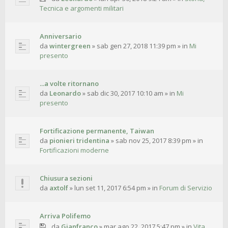
Tecnica e argomenti militari
Anniversario
da
wintergreen
»
sab gen 27, 2018 11:39 pm
» in
Mi
presento
...a volte ritornano
da
Leonardo
»
sab dic 30, 2017 10:10 am
» in
Mi
presento
Fortificazione permanente, Taiwan
da
pionieri tridentina
»
sab nov 25, 2017 8:39 pm
» in
Fortificazioni moderne
Chiusura sezioni
da
axtolf
»
lun set 11, 2017 6:54 pm
» in
Forum di Servizio
Arriva Polifemo
da
Gianfranco
»
mar ago 22, 2017 5:47 pm
» in
Vita