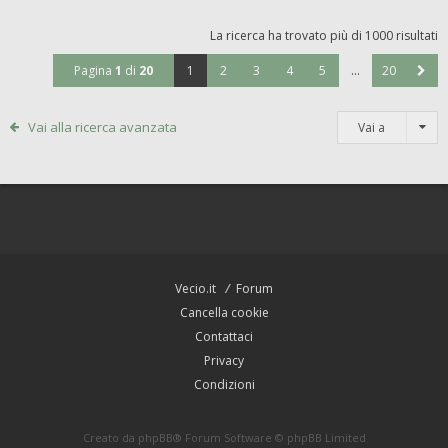
La ricerca ha trovato più di 1000 risultati
Pagina
1
di
20
1
2
3
4
5
…
20
Vai alla ricerca avanzata
Vai a
Vecio.it
Forum
Cancella cookie
Contattaci
Privacy
Condizioni
Creato da
phpBB
® Forum Software © phpBB Limited