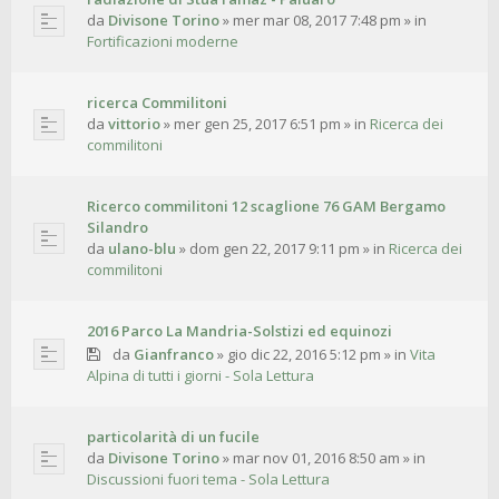
da
Divisone Torino
»
mer mar 08, 2017 7:48 pm
» in
Fortificazioni moderne
ricerca Commilitoni
da
vittorio
»
mer gen 25, 2017 6:51 pm
» in
Ricerca dei
commilitoni
Ricerco commilitoni 12 scaglione 76 GAM Bergamo
Silandro
da
ulano-blu
»
dom gen 22, 2017 9:11 pm
» in
Ricerca dei
commilitoni
2016 Parco La Mandria-Solstizi ed equinozi
da
Gianfranco
»
gio dic 22, 2016 5:12 pm
» in
Vita
Alpina di tutti i giorni - Sola Lettura
particolarità di un fucile
da
Divisone Torino
»
mar nov 01, 2016 8:50 am
» in
Discussioni fuori tema - Sola Lettura