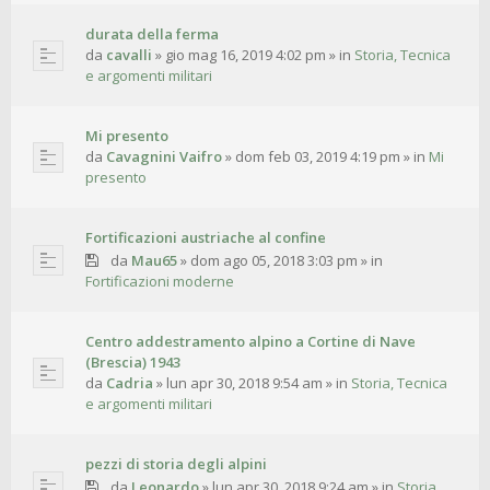
durata della ferma
da
cavalli
»
gio mag 16, 2019 4:02 pm
» in
Storia, Tecnica
e argomenti militari
Mi presento
da
Cavagnini Vaifro
»
dom feb 03, 2019 4:19 pm
» in
Mi
presento
Fortificazioni austriache al confine
da
Mau65
»
dom ago 05, 2018 3:03 pm
» in
Fortificazioni moderne
Centro addestramento alpino a Cortine di Nave
(Brescia) 1943
da
Cadria
»
lun apr 30, 2018 9:54 am
» in
Storia, Tecnica
e argomenti militari
pezzi di storia degli alpini
da
Leonardo
»
lun apr 30, 2018 9:24 am
» in
Storia,