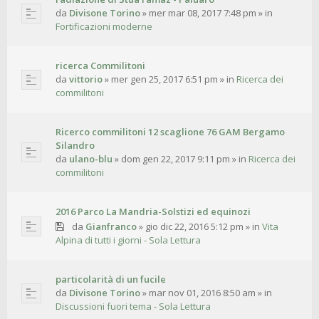
da
Divisone Torino
»
mer mar 08, 2017 7:48 pm
» in
Fortificazioni moderne
ricerca Commilitoni
da
vittorio
»
mer gen 25, 2017 6:51 pm
» in
Ricerca dei
commilitoni
Ricerco commilitoni 12 scaglione 76 GAM Bergamo
Silandro
da
ulano-blu
»
dom gen 22, 2017 9:11 pm
» in
Ricerca dei
commilitoni
2016 Parco La Mandria-Solstizi ed equinozi
da
Gianfranco
»
gio dic 22, 2016 5:12 pm
» in
Vita
Alpina di tutti i giorni - Sola Lettura
particolarità di un fucile
da
Divisone Torino
»
mar nov 01, 2016 8:50 am
» in
Discussioni fuori tema - Sola Lettura