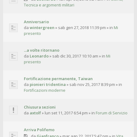
Tecnica e argomenti militari
Anniversario
da
wintergreen
»
sab gen 27, 2018 11:39 pm
» in
Mi
presento
...a volte ritornano
da
Leonardo
»
sab dic 30, 2017 10:10 am
» in
Mi
presento
Fortificazione permanente, Taiwan
da
pionieri tridentina
»
sab nov 25, 2017 8:39 pm
» in
Fortificazioni moderne
Chiusura sezioni
da
axtolf
»
lun set 11, 2017 6:54 pm
» in
Forum di Servizio
Arriva Polifemo
da
Gianfranco
»
mar ago 22, 2017 5:47 pm
» in
Vita