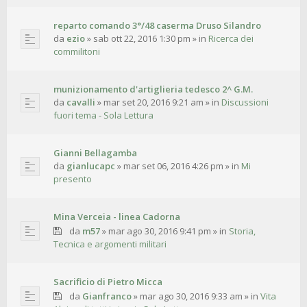
reparto comando 3°/48 caserma Druso Silandro
da
ezio
»
sab ott 22, 2016 1:30 pm
» in
Ricerca dei
commilitoni
munizionamento d'artiglieria tedesco 2^ G.M.
da
cavalli
»
mar set 20, 2016 9:21 am
» in
Discussioni
fuori tema - Sola Lettura
Gianni Bellagamba
da
gianlucapc
»
mar set 06, 2016 4:26 pm
» in
Mi
presento
Mina Verceia - linea Cadorna
da
m57
»
mar ago 30, 2016 9:41 pm
» in
Storia,
Tecnica e argomenti militari
Sacrificio di Pietro Micca
da
Gianfranco
»
mar ago 30, 2016 9:33 am
» in
Vita