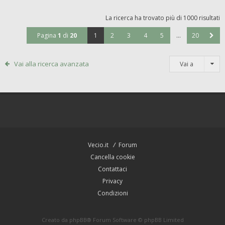
La ricerca ha trovato più di 1000 risultati
Pagina
1
di
20
1
2
3
4
5
…
20
Vai alla ricerca avanzata
Vai a
Vecio.it
Forum
Cancella cookie
Contattaci
Privacy
Condizioni
Creato da
phpBB
® Forum Software © phpBB Limited