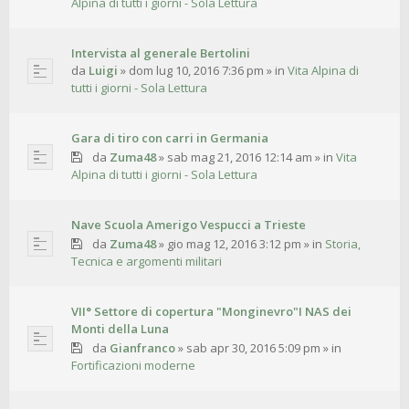
Alpina di tutti i giorni - Sola Lettura
Intervista al generale Bertolini
da
Luigi
»
dom lug 10, 2016 7:36 pm
» in
Vita Alpina di
tutti i giorni - Sola Lettura
Gara di tiro con carri in Germania
da
Zuma48
»
sab mag 21, 2016 12:14 am
» in
Vita
Alpina di tutti i giorni - Sola Lettura
Nave Scuola Amerigo Vespucci a Trieste
da
Zuma48
»
gio mag 12, 2016 3:12 pm
» in
Storia,
Tecnica e argomenti militari
VII° Settore di copertura "Monginevro"I NAS dei
Monti della Luna
da
Gianfranco
»
sab apr 30, 2016 5:09 pm
» in
Fortificazioni moderne