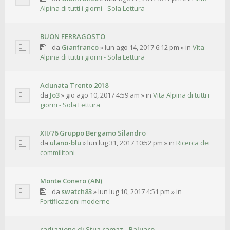
Alpina di tutti i giorni - Sola Lettura
BUON FERRAGOSTO
da
Gianfranco
»
lun ago 14, 2017 6:12 pm
» in
Vita
Alpina di tutti i giorni - Sola Lettura
Adunata Trento 2018
da
Jo3
»
gio ago 10, 2017 4:59 am
» in
Vita Alpina di tutti i
giorni - Sola Lettura
XII/76 Gruppo Bergamo Silandro
da
ulano-blu
»
lun lug 31, 2017 10:52 pm
» in
Ricerca dei
commilitoni
Monte Conero (AN)
da
swatch83
»
lun lug 10, 2017 4:51 pm
» in
Fortificazioni moderne
radiazione di Stua ramaz - Paluaro