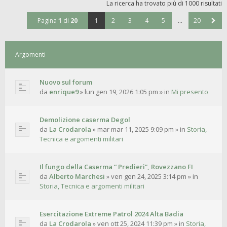
La ricerca ha trovato più di 1000 risultati
Pagina
1
di
20
1
2
3
4
5
…
20
Argomenti
Nuovo sul forum
da
enrique9
»
lun gen 19, 2026 1:05 pm
» in
Mi presento
Demolizione caserma Degol
da
La Crodarola
»
mar mar 11, 2025 9:09 pm
» in
Storia,
Tecnica e argomenti militari
Il fungo della Caserma “ Predieri”, Rovezzano FI
da
Alberto Marchesi
»
ven gen 24, 2025 3:14 pm
» in
Storia, Tecnica e argomenti militari
Esercitazione Extreme Patrol 2024 Alta Badia
da
La Crodarola
»
ven ott 25, 2024 11:39 pm
» in
Storia,