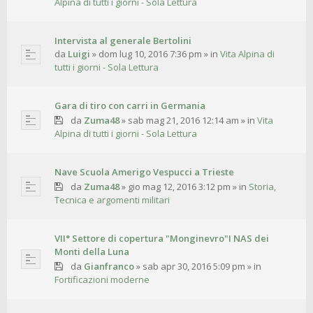
Alpina di tutti i giorni - Sola Lettura
Intervista al generale Bertolini
da
Luigi
»
dom lug 10, 2016 7:36 pm
» in
Vita Alpina di
tutti i giorni - Sola Lettura
Gara di tiro con carri in Germania
da
Zuma48
»
sab mag 21, 2016 12:14 am
» in
Vita
Alpina di tutti i giorni - Sola Lettura
Nave Scuola Amerigo Vespucci a Trieste
da
Zuma48
»
gio mag 12, 2016 3:12 pm
» in
Storia,
Tecnica e argomenti militari
VII° Settore di copertura "Monginevro"I NAS dei
Monti della Luna
da
Gianfranco
»
sab apr 30, 2016 5:09 pm
» in
Fortificazioni moderne