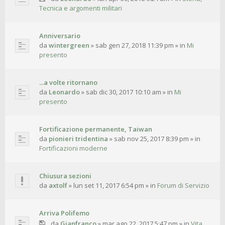
Tecnica e argomenti militari
Anniversario
da
wintergreen
»
sab gen 27, 2018 11:39 pm
» in
Mi
presento
...a volte ritornano
da
Leonardo
»
sab dic 30, 2017 10:10 am
» in
Mi
presento
Fortificazione permanente, Taiwan
da
pionieri tridentina
»
sab nov 25, 2017 8:39 pm
» in
Fortificazioni moderne
Chiusura sezioni
da
axtolf
»
lun set 11, 2017 6:54 pm
» in
Forum di Servizio
Arriva Polifemo
da
Gianfranco
»
mar ago 22, 2017 5:47 pm
» in
Vita