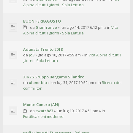
Alpina di tutti i giorni - Sola Lettura
BUON FERRAGOSTO
da
Gianfranco
»
lun ago 14, 2017 6:12 pm
» in
Vita
Alpina di tutti i giorni - Sola Lettura
Adunata Trento 2018
da
Jo3
»
gio ago 10, 2017 4:59 am
» in
Vita Alpina di tutti i
giorni - Sola Lettura
XII/76 Gruppo Bergamo Silandro
da
ulano-blu
»
lun lug 31, 2017 10:52 pm
» in
Ricerca dei
commilitoni
Monte Conero (AN)
da
swatch83
»
lun lug 10, 2017 4:51 pm
» in
Fortificazioni moderne
radiazione di Stua ramaz - Paluaro