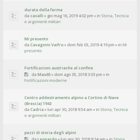
durata della ferma
da
cavalli
»
gio mag 16, 2019 4:02 pm
» in
Storia, Tecnica
e argomenti militari
Mi presento
da
Cavagnini Vaifro
»
dom feb 03, 2019 4:19 pm
» in
Mi
presento
Fortificazioni austriache al confine
da
Mau65
»
dom ago 05, 2018 3:03 pm
» in
Fortificazioni moderne
Centro addestramento alpino a Cortine di Nave
(Brescia) 1943
da
Cadria
»
lun apr 30, 2018 9:54 am
» in
Storia, Tecnica
e argomenti militari
pezzi di storia degli alpini
da
Leonardo
»
lun apr 30, 2018 9:24 am
» in
Storia,