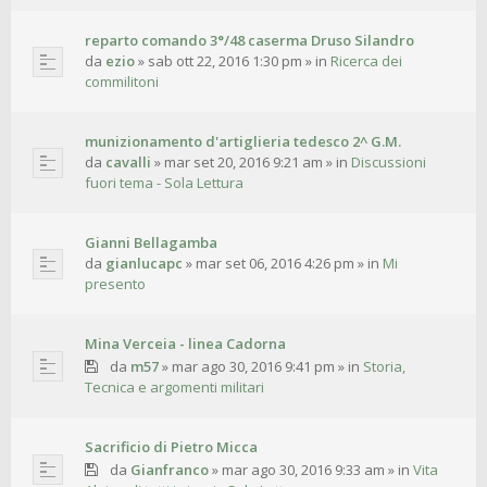
reparto comando 3°/48 caserma Druso Silandro
da
ezio
»
sab ott 22, 2016 1:30 pm
» in
Ricerca dei
commilitoni
munizionamento d'artiglieria tedesco 2^ G.M.
da
cavalli
»
mar set 20, 2016 9:21 am
» in
Discussioni
fuori tema - Sola Lettura
Gianni Bellagamba
da
gianlucapc
»
mar set 06, 2016 4:26 pm
» in
Mi
presento
Mina Verceia - linea Cadorna
da
m57
»
mar ago 30, 2016 9:41 pm
» in
Storia,
Tecnica e argomenti militari
Sacrificio di Pietro Micca
da
Gianfranco
»
mar ago 30, 2016 9:33 am
» in
Vita