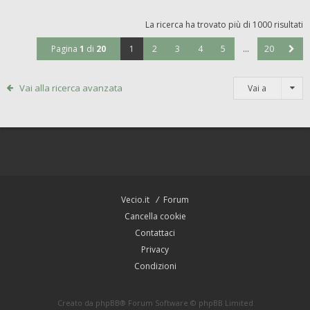
La ricerca ha trovato più di 1000 risultati
Pagina
1
di
20
1
2
3
4
5
…
20
Vai alla ricerca avanzata
Vai a
Vecio.it
Forum
Cancella cookie
Contattaci
Privacy
Condizioni
Creato da
phpBB
® Forum Software © phpBB Limited