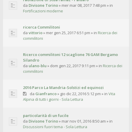
da
Divisone Torino
»
mer mar 08, 2017 7:48 pm
» in
Fortificazioni moderne
ricerca Commilitoni
da
vittorio
»
mer gen 25, 2017 6:51 pm
» in
Ricerca dei
commilitoni
Ricerco commilitoni 12 scaglione 76 GAM Bergamo
Silandro
da
ulano-blu
»
dom gen 22, 2017 9:11 pm
» in
Ricerca dei
commilitoni
2016 Parco La Mandria-Solstizi ed equinozi
da
Gianfranco
»
gio dic 22, 2016 5:12 pm
» in
Vita
Alpina di tutti i giorni - Sola Lettura
particolarità di un fucile
da
Divisone Torino
»
mar nov 01, 2016 8:50 am
» in
Discussioni fuori tema - Sola Lettura