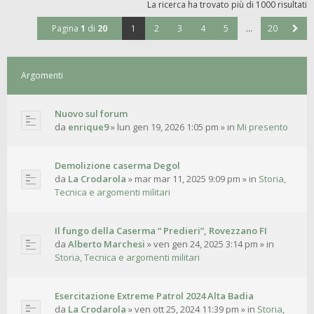
La ricerca ha trovato più di 1000 risultati
Pagina
1
di
20
1
2
3
4
5
…
20
Argomenti
Nuovo sul forum
da
enrique9
»
lun gen 19, 2026 1:05 pm
» in
Mi presento
Demolizione caserma Degol
da
La Crodarola
»
mar mar 11, 2025 9:09 pm
» in
Storia,
Tecnica e argomenti militari
Il fungo della Caserma “ Predieri”, Rovezzano FI
da
Alberto Marchesi
»
ven gen 24, 2025 3:14 pm
» in
Storia, Tecnica e argomenti militari
Esercitazione Extreme Patrol 2024 Alta Badia
da
La Crodarola
»
ven ott 25, 2024 11:39 pm
» in
Storia,