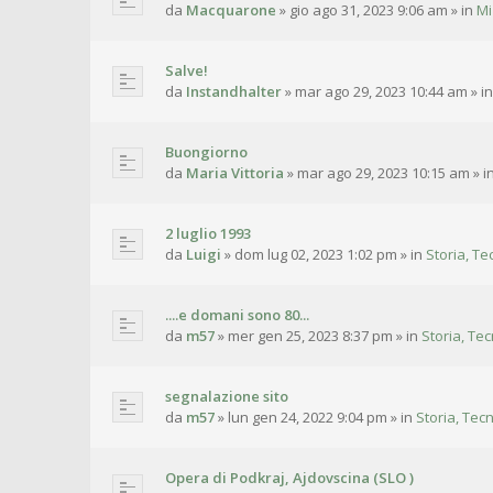
da
Macquarone
»
gio ago 31, 2023 9:06 am
» in
Mi
Salve!
da
Instandhalter
»
mar ago 29, 2023 10:44 am
» i
Buongiorno
da
Maria Vittoria
»
mar ago 29, 2023 10:15 am
» i
2 luglio 1993
da
Luigi
»
dom lug 02, 2023 1:02 pm
» in
Storia, Te
....e domani sono 80...
da
m57
»
mer gen 25, 2023 8:37 pm
» in
Storia, Tec
segnalazione sito
da
m57
»
lun gen 24, 2022 9:04 pm
» in
Storia, Tecn
Opera di Podkraj, Ajdovscina (SLO )