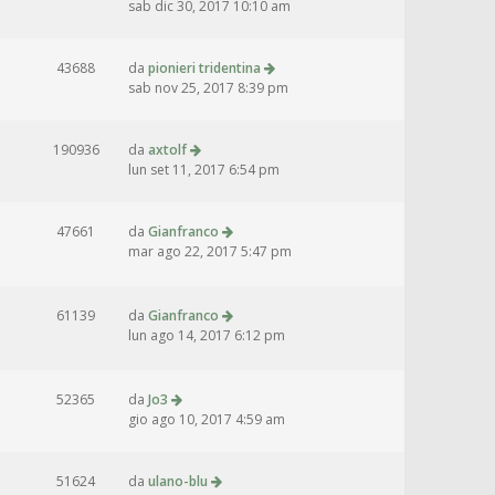
sab dic 30, 2017 10:10 am
43688
da
pionieri tridentina
sab nov 25, 2017 8:39 pm
190936
da
axtolf
lun set 11, 2017 6:54 pm
47661
da
Gianfranco
mar ago 22, 2017 5:47 pm
61139
da
Gianfranco
lun ago 14, 2017 6:12 pm
52365
da
Jo3
gio ago 10, 2017 4:59 am
51624
da
ulano-blu