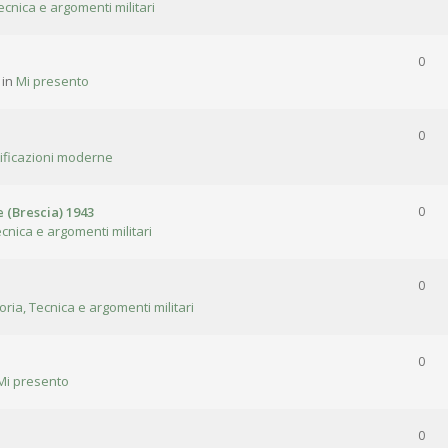
ecnica e argomenti militari
0
 in
Mi presento
0
tificazioni moderne
 (Brescia) 1943
0
ecnica e argomenti militari
0
oria, Tecnica e argomenti militari
0
Mi presento
0