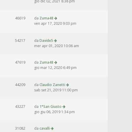
gio dic 02, 2021 8:38 pm
46619
da
Zuma48
ven apr 17, 2020 9:03 pm
54217
da
Davide5
mer apr 01, 2020 10:06 am
47619
da
Zuma48
gio mar 12, 2020 6:49 pm
44209
da
Claudio Zanetti
sab set 21, 2019 11:00 pm
43227
da
1°San Giusto
gio giu 06, 2019 1:34 pm
31082
da
cavalli