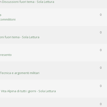
in
Discussioni fuori tema - Sola Lettura
o
0
commilitoni
0
oni fuori tema - Sola Lettura
0
presento
0
 Tecnica e argomenti militari
0
n
Vita Alpina di tutti i giorni - Sola Lettura
0