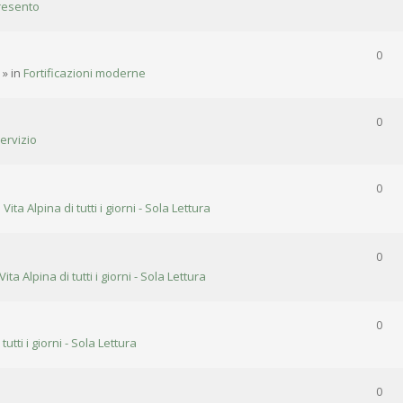
resento
0
» in
Fortificazioni moderne
0
ervizio
0
n
Vita Alpina di tutti i giorni - Sola Lettura
0
Vita Alpina di tutti i giorni - Sola Lettura
0
 tutti i giorni - Sola Lettura
0