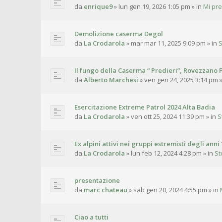
da
enrique9
»
lun gen 19, 2026 1:05 pm
» in
Mi pr
Demolizione caserma Degol
da
La Crodarola
»
mar mar 11, 2025 9:09 pm
» in
S
Il fungo della Caserma “ Predieri”, Rovezzano F
da
Alberto Marchesi
»
ven gen 24, 2025 3:14 pm
»
Esercitazione Extreme Patrol 2024 Alta Badia
da
La Crodarola
»
ven ott 25, 2024 11:39 pm
» in
S
Ex alpini attivi nei gruppi estremisti degli anni 
da
La Crodarola
»
lun feb 12, 2024 4:28 pm
» in
St
presentazione
da
marc chateau
»
sab gen 20, 2024 4:55 pm
» in
Ciao a tutti