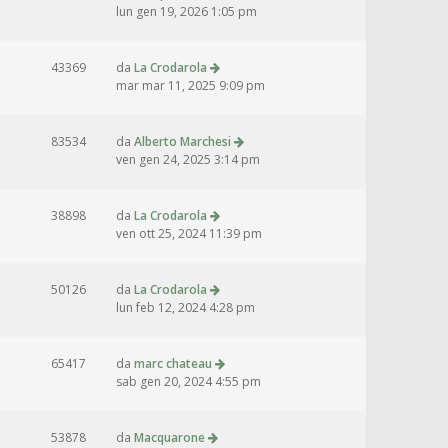
lun gen 19, 2026 1:05 pm
43369
da
La Crodarola
mar mar 11, 2025 9:09 pm
83534
da
Alberto Marchesi
ven gen 24, 2025 3:14 pm
38898
da
La Crodarola
ven ott 25, 2024 11:39 pm
50126
da
La Crodarola
lun feb 12, 2024 4:28 pm
65417
da
marc chateau
sab gen 20, 2024 4:55 pm
53878
da
Macquarone