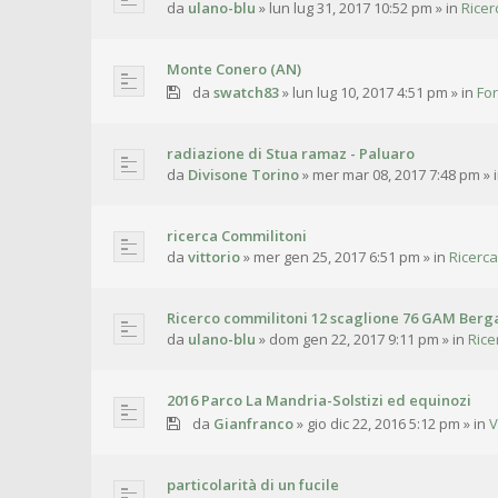
da
ulano-blu
»
lun lug 31, 2017 10:52 pm
» in
Ricer
Monte Conero (AN)
da
swatch83
»
lun lug 10, 2017 4:51 pm
» in
For
radiazione di Stua ramaz - Paluaro
da
Divisone Torino
»
mer mar 08, 2017 7:48 pm
» 
ricerca Commilitoni
da
vittorio
»
mer gen 25, 2017 6:51 pm
» in
Ricerca
Ricerco commilitoni 12 scaglione 76 GAM Ber
da
ulano-blu
»
dom gen 22, 2017 9:11 pm
» in
Rice
2016 Parco La Mandria-Solstizi ed equinozi
da
Gianfranco
»
gio dic 22, 2016 5:12 pm
» in
V
particolarità di un fucile