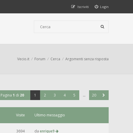
Iscriviti
Login
Vecio.it
Forum
Cerca
Argomenti senza risposta
Pagina
1
di
20
1
2
3
4
5
…
20
Visite
Ultimo messaggio
3694
da
enrique9