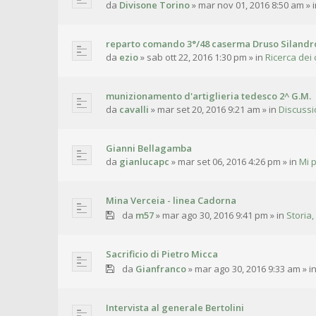
da
Divisone Torino
»
mar nov 01, 2016 8:50 am
» 
reparto comando 3°/48 caserma Druso Silandr
da
ezio
»
sab ott 22, 2016 1:30 pm
» in
Ricerca dei 
munizionamento d'artiglieria tedesco 2^ G.M.
da
cavalli
»
mar set 20, 2016 9:21 am
» in
Discussi
Gianni Bellagamba
da
gianlucapc
»
mar set 06, 2016 4:26 pm
» in
Mi 
Mina Verceia - linea Cadorna
da
m57
»
mar ago 30, 2016 9:41 pm
» in
Storia,
Sacrificio di Pietro Micca
da
Gianfranco
»
mar ago 30, 2016 9:33 am
» i
Intervista al generale Bertolini