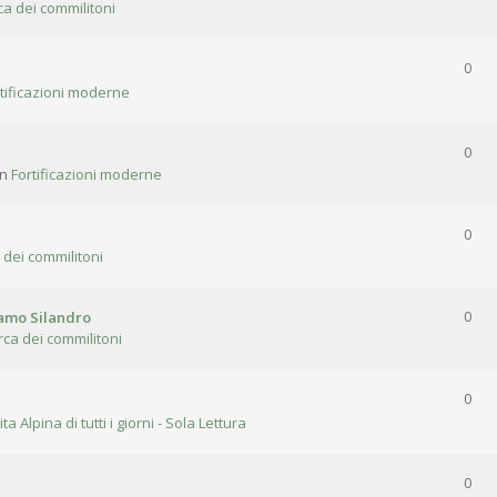
ca dei commilitoni
0
tificazioni moderne
0
in
Fortificazioni moderne
0
 dei commilitoni
gamo Silandro
0
rca dei commilitoni
0
ita Alpina di tutti i giorni - Sola Lettura
0