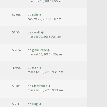
mar nov 01, 2016 8:50 am
57668
da
ezio
sab ott 22, 2016 1:30 pm
51404
da
cavalli
mar set 20, 2016 9:21 am
58274
da
gianlucapc
mar set 06, 2016 4:26 pm
49898
da
m57
mar ago 30, 2016 9:41 pm
53485
da
Gianfranco
mar ago 30, 2016 9:33 am
58933
da
Luigi