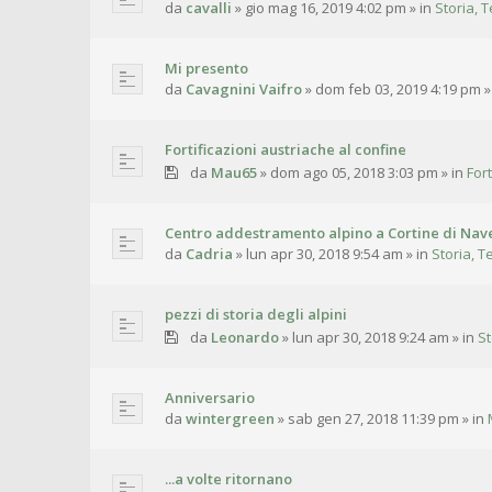
da
cavalli
»
gio mag 16, 2019 4:02 pm
» in
Storia, T
Mi presento
da
Cavagnini Vaifro
»
dom feb 03, 2019 4:19 pm
»
Fortificazioni austriache al confine
da
Mau65
»
dom ago 05, 2018 3:03 pm
» in
For
Centro addestramento alpino a Cortine di Nave
da
Cadria
»
lun apr 30, 2018 9:54 am
» in
Storia, T
pezzi di storia degli alpini
da
Leonardo
»
lun apr 30, 2018 9:24 am
» in
St
Anniversario
da
wintergreen
»
sab gen 27, 2018 11:39 pm
» in
...a volte ritornano