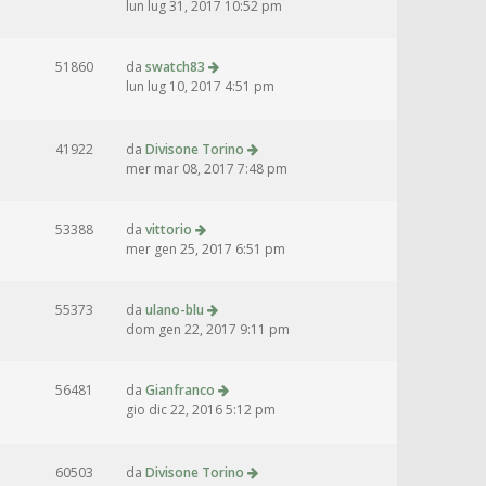
lun lug 31, 2017 10:52 pm
51860
da
swatch83
lun lug 10, 2017 4:51 pm
41922
da
Divisone Torino
mer mar 08, 2017 7:48 pm
53388
da
vittorio
mer gen 25, 2017 6:51 pm
55373
da
ulano-blu
dom gen 22, 2017 9:11 pm
56481
da
Gianfranco
gio dic 22, 2016 5:12 pm
60503
da
Divisone Torino