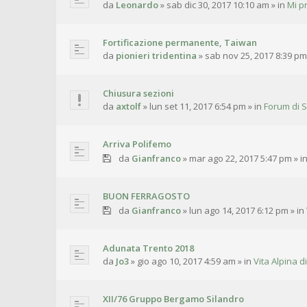
da
Leonardo
»
sab dic 30, 2017 10:10 am
» in
Mi p
Fortificazione permanente, Taiwan
da
pionieri tridentina
»
sab nov 25, 2017 8:39 pm
Chiusura sezioni
da
axtolf
»
lun set 11, 2017 6:54 pm
» in
Forum di S
Arriva Polifemo
da
Gianfranco
»
mar ago 22, 2017 5:47 pm
» i
BUON FERRAGOSTO
da
Gianfranco
»
lun ago 14, 2017 6:12 pm
» in
Adunata Trento 2018
da
Jo3
»
gio ago 10, 2017 4:59 am
» in
Vita Alpina di
XII/76 Gruppo Bergamo Silandro