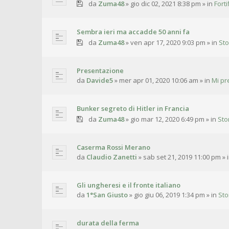
da
Zuma48
»
gio dic 02, 2021 8:38 pm
» in
Fort
Sembra ieri ma accadde 50 anni fa
da
Zuma48
»
ven apr 17, 2020 9:03 pm
» in
Sto
Presentazione
da
Davide5
»
mer apr 01, 2020 10:06 am
» in
Mi pr
Bunker segreto di Hitler in Francia
da
Zuma48
»
gio mar 12, 2020 6:49 pm
» in
Sto
Caserma Rossi Merano
da
Claudio Zanetti
»
sab set 21, 2019 11:00 pm
» 
Gli ungheresi e il fronte italiano
da
1°San Giusto
»
gio giu 06, 2019 1:34 pm
» in
Sto
durata della ferma