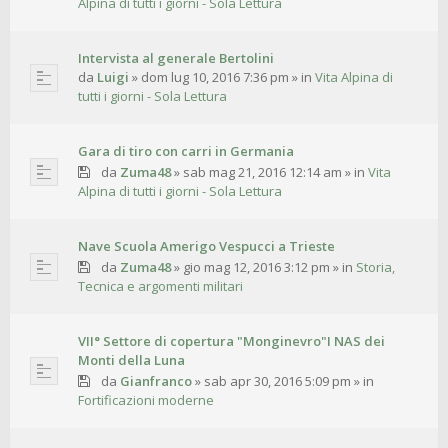
Alpina di tutti i giorni - Sola Lettura
Intervista al generale Bertolini
da
Luigi
»
dom lug 10, 2016 7:36 pm
» in
Vita Alpina di
tutti i giorni - Sola Lettura
Gara di tiro con carri in Germania
da
Zuma48
»
sab mag 21, 2016 12:14 am
» in
Vita
Alpina di tutti i giorni - Sola Lettura
Nave Scuola Amerigo Vespucci a Trieste
da
Zuma48
»
gio mag 12, 2016 3:12 pm
» in
Storia,
Tecnica e argomenti militari
VII° Settore di copertura "Monginevro"I NAS dei
Monti della Luna
da
Gianfranco
»
sab apr 30, 2016 5:09 pm
» in
Fortificazioni moderne