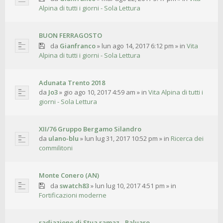
Alpina di tutti i giorni - Sola Lettura
BUON FERRAGOSTO
da
Gianfranco
»
lun ago 14, 2017 6:12 pm
» in
Vita
Alpina di tutti i giorni - Sola Lettura
Adunata Trento 2018
da
Jo3
»
gio ago 10, 2017 4:59 am
» in
Vita Alpina di tutti i
giorni - Sola Lettura
XII/76 Gruppo Bergamo Silandro
da
ulano-blu
»
lun lug 31, 2017 10:52 pm
» in
Ricerca dei
commilitoni
Monte Conero (AN)
da
swatch83
»
lun lug 10, 2017 4:51 pm
» in
Fortificazioni moderne
radiazione di Stua ramaz - Paluaro