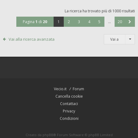
La ricerca ha trovato più di 1000 risultati
Pagina
1
di
20
1
2
3
4
5
…
20
Vai alla ricerca avanzata
Vai a
Vecio.it
Forum
Cancella cookie
Contattaci
Privacy
Condizioni
Creato da
phpBB
® Forum Software © phpBB Limited