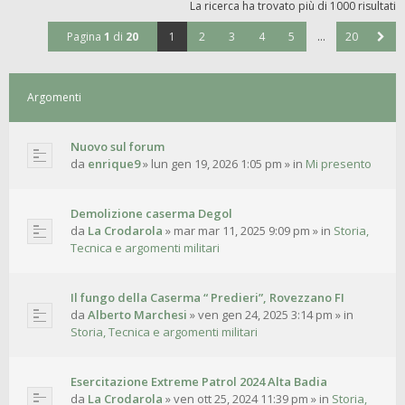
La ricerca ha trovato più di 1000 risultati
Pagina
1
di
20
1
2
3
4
5
…
20
Argomenti
Nuovo sul forum
da
enrique9
»
lun gen 19, 2026 1:05 pm
» in
Mi presento
Demolizione caserma Degol
da
La Crodarola
»
mar mar 11, 2025 9:09 pm
» in
Storia,
Tecnica e argomenti militari
Il fungo della Caserma “ Predieri”, Rovezzano FI
da
Alberto Marchesi
»
ven gen 24, 2025 3:14 pm
» in
Storia, Tecnica e argomenti militari
Esercitazione Extreme Patrol 2024 Alta Badia
da
La Crodarola
»
ven ott 25, 2024 11:39 pm
» in
Storia,