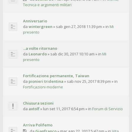
Tecnica e argomenti militari
Anniversario
da
wintergreen
»
sab gen 27, 2018 11:39 pm
» in
Mi
presento
...a volte ritornano
da
Leonardo
»
sab dic 30, 2017 10:10 am
» in
Mi
presento
Fortificazione permanente, Taiwan
da
pionieri tridentina
»
sab nov 25, 2017 8:39 pm
» in
Fortificazioni moderne
Chiusura sezioni
da
axtolf
»
lun set 11, 2017 6:54 pm
» in
Forum di Servizio
Arriva Polifemo
da
Gianfranco
»
mar ago 22, 2017 5:47 pm
» in
Vita