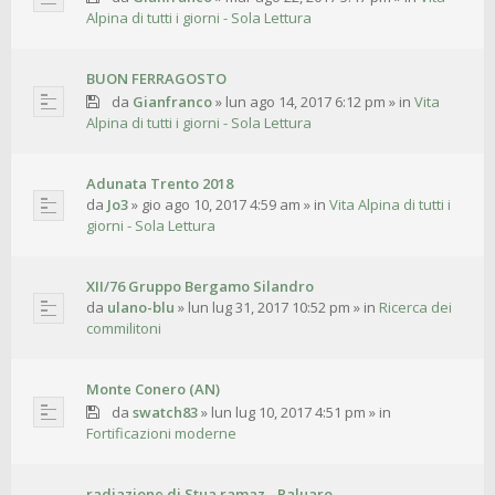
Alpina di tutti i giorni - Sola Lettura
BUON FERRAGOSTO
da
Gianfranco
»
lun ago 14, 2017 6:12 pm
» in
Vita
Alpina di tutti i giorni - Sola Lettura
Adunata Trento 2018
da
Jo3
»
gio ago 10, 2017 4:59 am
» in
Vita Alpina di tutti i
giorni - Sola Lettura
XII/76 Gruppo Bergamo Silandro
da
ulano-blu
»
lun lug 31, 2017 10:52 pm
» in
Ricerca dei
commilitoni
Monte Conero (AN)
da
swatch83
»
lun lug 10, 2017 4:51 pm
» in
Fortificazioni moderne
radiazione di Stua ramaz - Paluaro