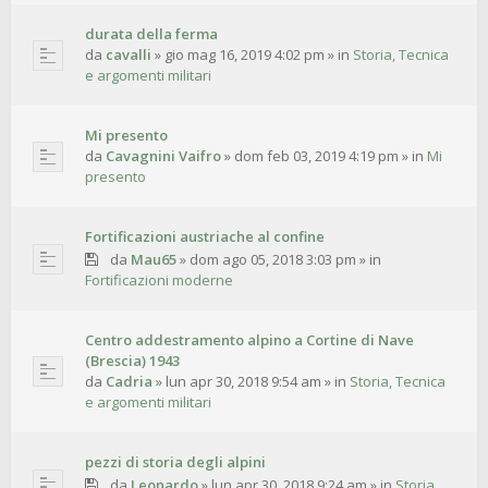
durata della ferma
da
cavalli
»
gio mag 16, 2019 4:02 pm
» in
Storia, Tecnica
e argomenti militari
Mi presento
da
Cavagnini Vaifro
»
dom feb 03, 2019 4:19 pm
» in
Mi
presento
Fortificazioni austriache al confine
da
Mau65
»
dom ago 05, 2018 3:03 pm
» in
Fortificazioni moderne
Centro addestramento alpino a Cortine di Nave
(Brescia) 1943
da
Cadria
»
lun apr 30, 2018 9:54 am
» in
Storia, Tecnica
e argomenti militari
pezzi di storia degli alpini
da
Leonardo
»
lun apr 30, 2018 9:24 am
» in
Storia,