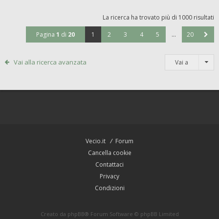
La ricerca ha trovato più di 1000 risultati
Pagina
1
di
20
1
2
3
4
5
…
20
Vai alla ricerca avanzata
Vai a
Vecio.it
Forum
Cancella cookie
Contattaci
Privacy
Condizioni
Creato da
phpBB
® Forum Software © phpBB Limited