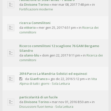
da
Divisone Torino
»
mer mar 08, 2017 7:48 pm
» in
Fortificazioni moderne
ricerca Commilitoni
da
vittorio
»
mer gen 25, 2017 6:51 pm
» in
Ricerca dei
commilitoni
Ricerco commilitoni 12 scaglione 76 GAM Bergamo
Silandro
da
ulano-blu
»
dom gen 22, 2017 9:11 pm
» in
Ricerca dei
commilitoni
2016 Parco La Mandria-Solstizi ed equinozi
da
Gianfranco
»
gio dic 22, 2016 5:12 pm
» in
Vita
Alpina di tutti i giorni - Sola Lettura
particolarità di un fucile
da
Divisone Torino
»
mar nov 01, 2016 8:50 am
» in
Discussioni fuori tema - Sola Lettura