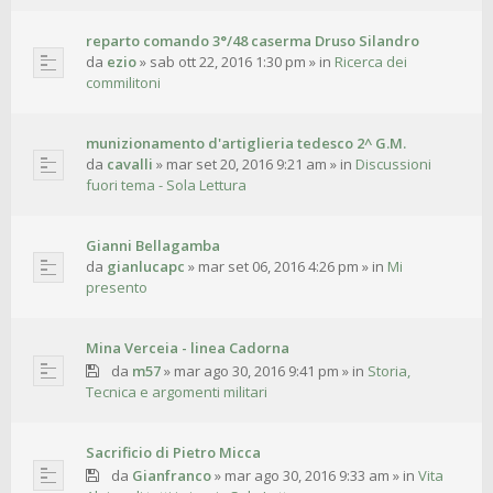
reparto comando 3°/48 caserma Druso Silandro
da
ezio
»
sab ott 22, 2016 1:30 pm
» in
Ricerca dei
commilitoni
munizionamento d'artiglieria tedesco 2^ G.M.
da
cavalli
»
mar set 20, 2016 9:21 am
» in
Discussioni
fuori tema - Sola Lettura
Gianni Bellagamba
da
gianlucapc
»
mar set 06, 2016 4:26 pm
» in
Mi
presento
Mina Verceia - linea Cadorna
da
m57
»
mar ago 30, 2016 9:41 pm
» in
Storia,
Tecnica e argomenti militari
Sacrificio di Pietro Micca
da
Gianfranco
»
mar ago 30, 2016 9:33 am
» in
Vita