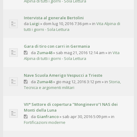
Alpina di tutti i giorni - Sola Lettura
Intervista al generale Bertolini
da
Luigi
»
dom lug 10, 2016 7:36 pm
» in
Vita Alpina di
tutti i giorni - Sola Lettura
Gara di tiro con carri in Germania
da
Zuma48
»
sab mag 21, 2016 12:14 am
» in
Vita
Alpina di tutti i giorni - Sola Lettura
Nave Scuola Amerigo Vespucci a Trieste
da
Zuma48
»
gio mag 12, 2016 3:12 pm
» in
Storia,
Tecnica e argomenti militari
VII° Settore di copertura "Monginevro"I NAS dei
Monti della Luna
da
Gianfranco
»
sab apr 30, 2016 5:09 pm
» in
Fortificazioni moderne