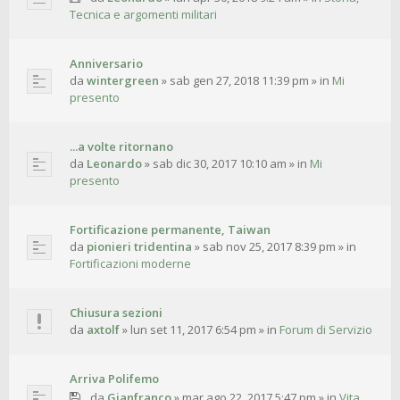
Tecnica e argomenti militari
Anniversario
da
wintergreen
»
sab gen 27, 2018 11:39 pm
» in
Mi
presento
...a volte ritornano
da
Leonardo
»
sab dic 30, 2017 10:10 am
» in
Mi
presento
Fortificazione permanente, Taiwan
da
pionieri tridentina
»
sab nov 25, 2017 8:39 pm
» in
Fortificazioni moderne
Chiusura sezioni
da
axtolf
»
lun set 11, 2017 6:54 pm
» in
Forum di Servizio
Arriva Polifemo
da
Gianfranco
»
mar ago 22, 2017 5:47 pm
» in
Vita