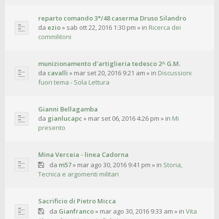
reparto comando 3°/48 caserma Druso Silandro
da
ezio
»
sab ott 22, 2016 1:30 pm
» in
Ricerca dei
commilitoni
munizionamento d'artiglieria tedesco 2^ G.M.
da
cavalli
»
mar set 20, 2016 9:21 am
» in
Discussioni
fuori tema - Sola Lettura
Gianni Bellagamba
da
gianlucapc
»
mar set 06, 2016 4:26 pm
» in
Mi
presento
Mina Verceia - linea Cadorna
da
m57
»
mar ago 30, 2016 9:41 pm
» in
Storia,
Tecnica e argomenti militari
Sacrificio di Pietro Micca
da
Gianfranco
»
mar ago 30, 2016 9:33 am
» in
Vita