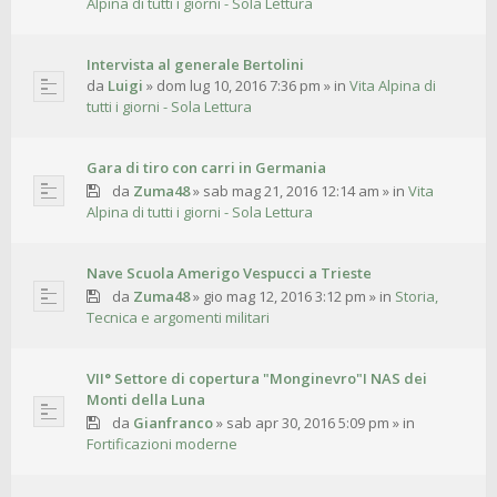
Alpina di tutti i giorni - Sola Lettura
Intervista al generale Bertolini
da
Luigi
»
dom lug 10, 2016 7:36 pm
» in
Vita Alpina di
tutti i giorni - Sola Lettura
Gara di tiro con carri in Germania
da
Zuma48
»
sab mag 21, 2016 12:14 am
» in
Vita
Alpina di tutti i giorni - Sola Lettura
Nave Scuola Amerigo Vespucci a Trieste
da
Zuma48
»
gio mag 12, 2016 3:12 pm
» in
Storia,
Tecnica e argomenti militari
VII° Settore di copertura "Monginevro"I NAS dei
Monti della Luna
da
Gianfranco
»
sab apr 30, 2016 5:09 pm
» in
Fortificazioni moderne