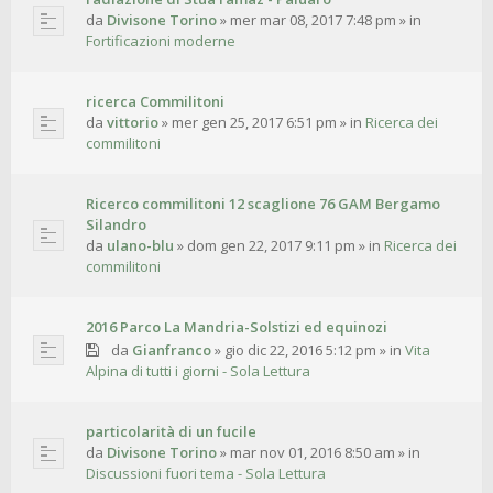
da
Divisone Torino
»
mer mar 08, 2017 7:48 pm
» in
Fortificazioni moderne
ricerca Commilitoni
da
vittorio
»
mer gen 25, 2017 6:51 pm
» in
Ricerca dei
commilitoni
Ricerco commilitoni 12 scaglione 76 GAM Bergamo
Silandro
da
ulano-blu
»
dom gen 22, 2017 9:11 pm
» in
Ricerca dei
commilitoni
2016 Parco La Mandria-Solstizi ed equinozi
da
Gianfranco
»
gio dic 22, 2016 5:12 pm
» in
Vita
Alpina di tutti i giorni - Sola Lettura
particolarità di un fucile
da
Divisone Torino
»
mar nov 01, 2016 8:50 am
» in
Discussioni fuori tema - Sola Lettura