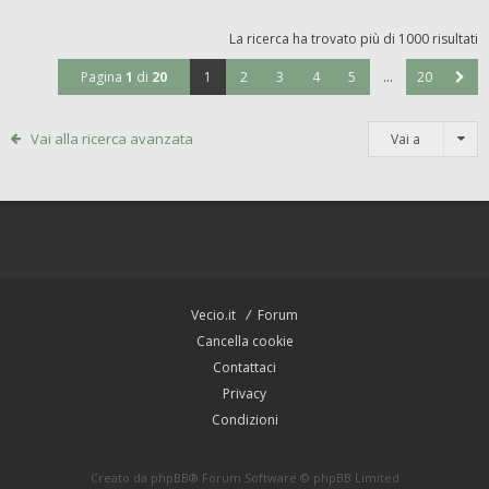
La ricerca ha trovato più di 1000 risultati
Pagina
1
di
20
1
2
3
4
5
…
20
Vai alla ricerca avanzata
Vai a
Vecio.it
Forum
Cancella cookie
Contattaci
Privacy
Condizioni
Creato da
phpBB
® Forum Software © phpBB Limited