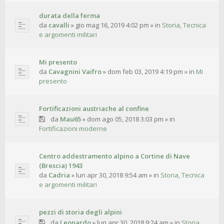
durata della ferma
da
cavalli
»
gio mag 16, 2019 4:02 pm
» in
Storia, Tecnica
e argomenti militari
Mi presento
da
Cavagnini Vaifro
»
dom feb 03, 2019 4:19 pm
» in
Mi
presento
Fortificazioni austriache al confine
da
Mau65
»
dom ago 05, 2018 3:03 pm
» in
Fortificazioni moderne
Centro addestramento alpino a Cortine di Nave
(Brescia) 1943
da
Cadria
»
lun apr 30, 2018 9:54 am
» in
Storia, Tecnica
e argomenti militari
pezzi di storia degli alpini
da
Leonardo
»
lun apr 30, 2018 9:24 am
» in
Storia,