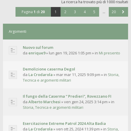
La ricerca ha trovato più di 1000 risultati
Pagina
1
di
20
1
2
3
4
5
…
20
Argomenti
Nuovo sul forum
da
enrique9
»
lun gen 19, 2026 1:05 pm
» in
Mi presento
Demolizione caserma Degol
da
La Crodarola
»
mar mar 11, 2025 9:09 pm
» in
Storia,
Tecnica e argomenti militari
Il fungo della Caserma “ Predieri”, Rovezzano FI
da
Alberto Marchesi
»
ven gen 24, 2025 3:14 pm
» in
Storia, Tecnica e argomenti militari
Esercitazione Extreme Patrol 2024 Alta Badia
da
La Crodarola
»
ven ott 25, 2024 11:39 pm
» in
Storia,