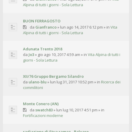
Alpina di tutti i giorni - Sola Lettura
BUON FERRAGOSTO
da
Gianfranco
»
lun ago 14, 2017 6:12 pm
» in
Vita
Alpina di tutti i giorni - Sola Lettura
Adunata Trento 2018
da
Jo3
»
gio ago 10, 2017 4:59 am
» in
Vita Alpina di tutti i
giorni - Sola Lettura
XII/76 Gruppo Bergamo Silandro
da
ulano-blu
»
lun lug 31, 2017 10:52 pm
» in
Ricerca dei
commilitoni
Monte Conero (AN)
da
swatch83
»
lun lug 10, 2017 4:51 pm
» in
Fortificazioni moderne
radiazione di Stua ramaz - Paluaro