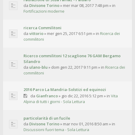
da
Divisone Torino
»
mer mar 08, 2017 7:48 pm
» in
Fortificazioni moderne
ricerca Commilitoni
da
vittorio
»
mer gen 25, 2017 6:51 pm
» in
Ricerca dei
commilitoni
Ricerco commilitoni 12 scaglione 76 GAM Bergamo
Silandro
da
ulano-blu
»
dom gen 22, 2017 9:11 pm
» in
Ricerca dei
commilitoni
2016 Parco La Mandria-Solstizi ed equinozi
da
Gianfranco
»
gio dic 22, 2016 5:12 pm
» in
Vita
Alpina di tutti i giorni - Sola Lettura
particolarità di un fucile
da
Divisone Torino
»
mar nov 01, 2016 8:50 am
» in
Discussioni fuori tema - Sola Lettura