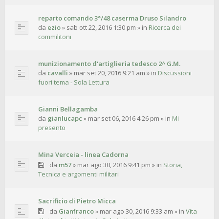
reparto comando 3°/48 caserma Druso Silandro
da
ezio
»
sab ott 22, 2016 1:30 pm
» in
Ricerca dei
commilitoni
munizionamento d'artiglieria tedesco 2^ G.M.
da
cavalli
»
mar set 20, 2016 9:21 am
» in
Discussioni
fuori tema - Sola Lettura
Gianni Bellagamba
da
gianlucapc
»
mar set 06, 2016 4:26 pm
» in
Mi
presento
Mina Verceia - linea Cadorna
da
m57
»
mar ago 30, 2016 9:41 pm
» in
Storia,
Tecnica e argomenti militari
Sacrificio di Pietro Micca
da
Gianfranco
»
mar ago 30, 2016 9:33 am
» in
Vita