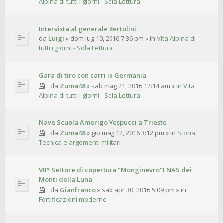
Alpina di tutti i giorni - Sola Lettura
Intervista al generale Bertolini
da
Luigi
»
dom lug 10, 2016 7:36 pm
» in
Vita Alpina di
tutti i giorni - Sola Lettura
Gara di tiro con carri in Germania
da
Zuma48
»
sab mag 21, 2016 12:14 am
» in
Vita
Alpina di tutti i giorni - Sola Lettura
Nave Scuola Amerigo Vespucci a Trieste
da
Zuma48
»
gio mag 12, 2016 3:12 pm
» in
Storia,
Tecnica e argomenti militari
VII° Settore di copertura "Monginevro"I NAS dei
Monti della Luna
da
Gianfranco
»
sab apr 30, 2016 5:09 pm
» in
Fortificazioni moderne