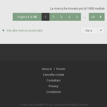
La ricerca ha trovato più di 1000 risultati
Pagina
1
di
20
1
2
3
4
5
…
20
Vai alla ricerca avanzata
Vai a
Vecio.it
Forum
Cancella cookie
Contattaci
Privacy
Condizioni
Creato da
phpBB
® Forum Software © phpBB Limited