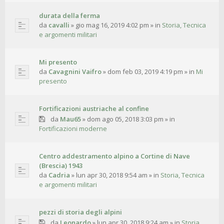
durata della ferma
da
cavalli
»
gio mag 16, 2019 4:02 pm
» in
Storia, Tecnica
e argomenti militari
Mi presento
da
Cavagnini Vaifro
»
dom feb 03, 2019 4:19 pm
» in
Mi
presento
Fortificazioni austriache al confine
da
Mau65
»
dom ago 05, 2018 3:03 pm
» in
Fortificazioni moderne
Centro addestramento alpino a Cortine di Nave
(Brescia) 1943
da
Cadria
»
lun apr 30, 2018 9:54 am
» in
Storia, Tecnica
e argomenti militari
pezzi di storia degli alpini
da
Leonardo
»
lun apr 30, 2018 9:24 am
» in
Storia,