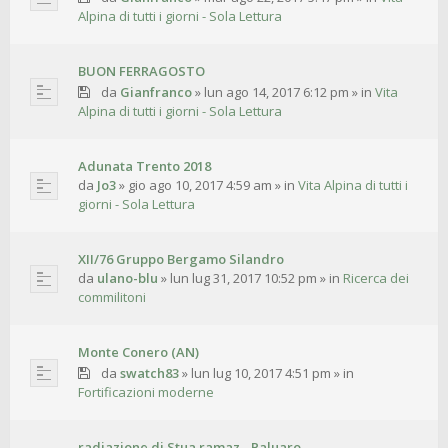
Alpina di tutti i giorni - Sola Lettura
BUON FERRAGOSTO
da
Gianfranco
»
lun ago 14, 2017 6:12 pm
» in
Vita
Alpina di tutti i giorni - Sola Lettura
Adunata Trento 2018
da
Jo3
»
gio ago 10, 2017 4:59 am
» in
Vita Alpina di tutti i
giorni - Sola Lettura
XII/76 Gruppo Bergamo Silandro
da
ulano-blu
»
lun lug 31, 2017 10:52 pm
» in
Ricerca dei
commilitoni
Monte Conero (AN)
da
swatch83
»
lun lug 10, 2017 4:51 pm
» in
Fortificazioni moderne
radiazione di Stua ramaz - Paluaro