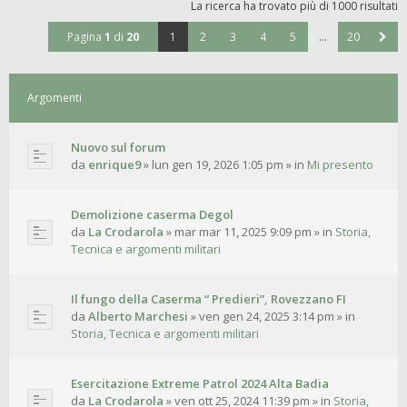
La ricerca ha trovato più di 1000 risultati
Pagina
1
di
20
1
2
3
4
5
…
20
Argomenti
Nuovo sul forum
da
enrique9
»
lun gen 19, 2026 1:05 pm
» in
Mi presento
Demolizione caserma Degol
da
La Crodarola
»
mar mar 11, 2025 9:09 pm
» in
Storia,
Tecnica e argomenti militari
Il fungo della Caserma “ Predieri”, Rovezzano FI
da
Alberto Marchesi
»
ven gen 24, 2025 3:14 pm
» in
Storia, Tecnica e argomenti militari
Esercitazione Extreme Patrol 2024 Alta Badia
da
La Crodarola
»
ven ott 25, 2024 11:39 pm
» in
Storia,