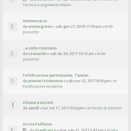
Tecnica e argomenti militari
Anniversario
da
wintergreen
»
sab gen 27, 2018 11:39 pm
» in
Mi
presento
...a volte ritornano
da
Leonardo
»
sab dic 30, 2017 10:10 am
» in
Mi
presento
Fortificazione permanente, Taiwan
da
pionieri tridentina
»
sab nov 25, 2017 8:39 pm
» in
Fortificazioni moderne
Chiusura sezioni
da
axtolf
»
lun set 11, 2017 6:54 pm
» in
Forum di Servizio
Arriva Polifemo
da
Gianfranco
»
mar ago 22, 2017 5:47 pm
» in
Vita