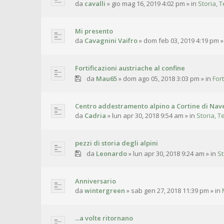
da
cavalli
»
gio mag 16, 2019 4:02 pm
» in
Storia, T
Mi presento
da
Cavagnini Vaifro
»
dom feb 03, 2019 4:19 pm
»
Fortificazioni austriache al confine
da
Mau65
»
dom ago 05, 2018 3:03 pm
» in
For
Centro addestramento alpino a Cortine di Nave
da
Cadria
»
lun apr 30, 2018 9:54 am
» in
Storia, T
pezzi di storia degli alpini
da
Leonardo
»
lun apr 30, 2018 9:24 am
» in
St
Anniversario
da
wintergreen
»
sab gen 27, 2018 11:39 pm
» in
...a volte ritornano