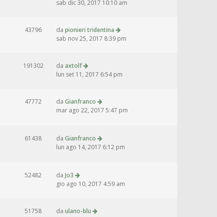
sab dic 30, 2017 10:10 am
43796
da
pionieri tridentina
sab nov 25, 2017 8:39 pm
191302
da
axtolf
lun set 11, 2017 6:54 pm
47772
da
Gianfranco
mar ago 22, 2017 5:47 pm
61438
da
Gianfranco
lun ago 14, 2017 6:12 pm
52482
da
Jo3
gio ago 10, 2017 4:59 am
51758
da
ulano-blu