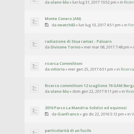
da
ulano-blu
»
lun lug 31, 2017 10:52 pm
» in
Ricer
Monte Conero (AN)
da
swatch83
»
lun lug 10, 2017 4:51 pm
» in
For
radiazione di Stua ramaz - Paluaro
da
Divisone Torino
»
mer mar 08, 2017 7:48 pm
» 
ricerca Commilitoni
da
vittorio
»
mer gen 25, 2017 6:51 pm
» in
Ricerca
Ricerco commilitoni 12 scaglione 76 GAM Ber
da
ulano-blu
»
dom gen 22, 2017 9:11 pm
» in
Rice
2016 Parco La Mandria-Solstizi ed equinozi
da
Gianfranco
»
gio dic 22, 2016 5:12 pm
» in
V
particolarità di un fucile