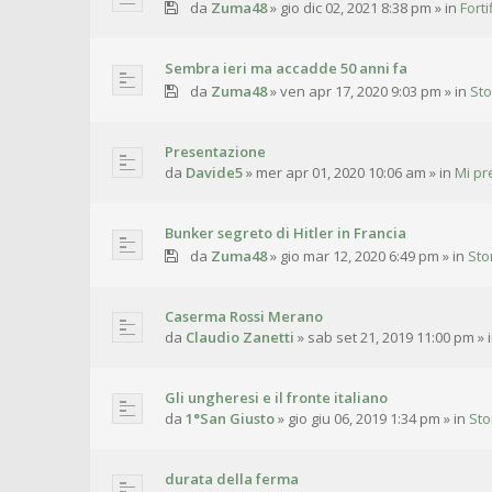
da
Zuma48
»
gio dic 02, 2021 8:38 pm
» in
Fort
Sembra ieri ma accadde 50 anni fa
da
Zuma48
»
ven apr 17, 2020 9:03 pm
» in
Sto
Presentazione
da
Davide5
»
mer apr 01, 2020 10:06 am
» in
Mi pr
Bunker segreto di Hitler in Francia
da
Zuma48
»
gio mar 12, 2020 6:49 pm
» in
Sto
Caserma Rossi Merano
da
Claudio Zanetti
»
sab set 21, 2019 11:00 pm
» 
Gli ungheresi e il fronte italiano
da
1°San Giusto
»
gio giu 06, 2019 1:34 pm
» in
Sto
durata della ferma