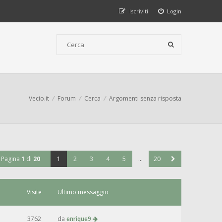
Iscriviti
Login
Vecio.it
Forum
Cerca
Argomenti senza risposta
Pagina
1
di
20
1
2
3
4
5
…
20
Visite
Ultimo messaggio
3762
da
enrique9