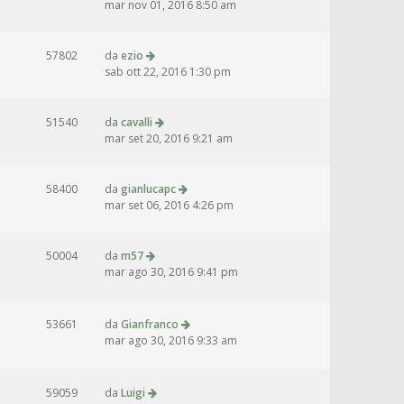
mar nov 01, 2016 8:50 am
57802
da
ezio
sab ott 22, 2016 1:30 pm
51540
da
cavalli
mar set 20, 2016 9:21 am
58400
da
gianlucapc
mar set 06, 2016 4:26 pm
50004
da
m57
mar ago 30, 2016 9:41 pm
53661
da
Gianfranco
mar ago 30, 2016 9:33 am
59059
da
Luigi