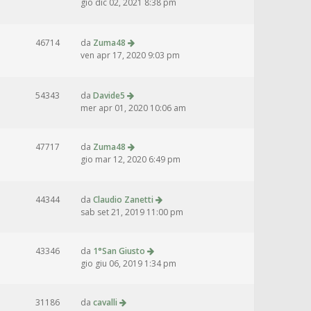
gio dic 02, 2021 8:38 pm
46714
da
Zuma48
ven apr 17, 2020 9:03 pm
54343
da
Davide5
mer apr 01, 2020 10:06 am
47717
da
Zuma48
gio mar 12, 2020 6:49 pm
44344
da
Claudio Zanetti
sab set 21, 2019 11:00 pm
43346
da
1°San Giusto
gio giu 06, 2019 1:34 pm
31186
da
cavalli