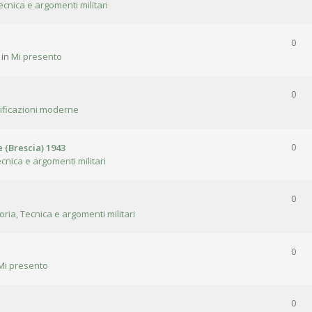
ecnica e argomenti militari
0
 in
Mi presento
0
tificazioni moderne
 (Brescia) 1943
0
ecnica e argomenti militari
0
oria, Tecnica e argomenti militari
0
Mi presento
0