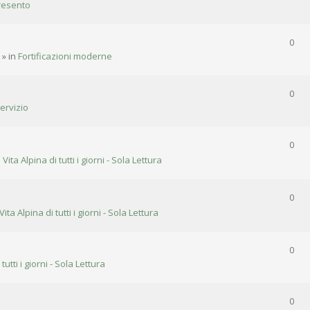
resento
0
» in
Fortificazioni moderne
0
ervizio
0
n
Vita Alpina di tutti i giorni - Sola Lettura
0
Vita Alpina di tutti i giorni - Sola Lettura
0
 tutti i giorni - Sola Lettura
0