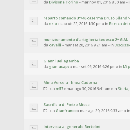
da
Divisone Torino
»
mar nov 01, 2016 8:50 am
» 
reparto comando 3°/48 caserma Druso Silandr
da
ezio
»
sab ott 22, 2016 1:30 pm
» in
Ricerca dei 
munizionamento d'artiglieria tedesco 2^ G.M.
da
cavalli
»
mar set 20, 2016 9:21 am
» in
Discussi
Gianni Bellagamba
da
gianlucapc
»
mar set 06, 2016 4:26 pm
» in
Mi 
Mina Verceia - linea Cadorna
da
m57
»
mar ago 30, 2016 9:41 pm
» in
Storia,
Sacrificio di Pietro Micca
da
Gianfranco
»
mar ago 30, 2016 9:33 am
» i
Intervista al generale Bertolini