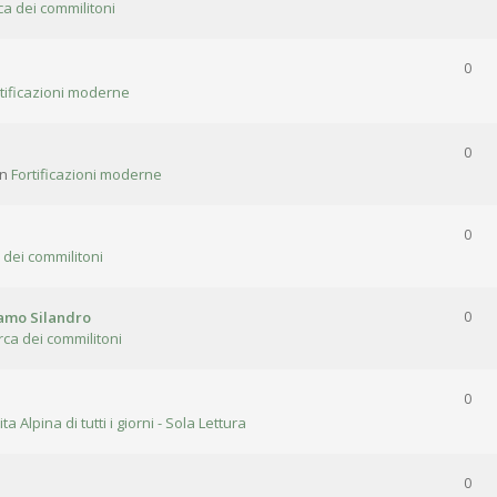
ca dei commilitoni
0
tificazioni moderne
0
in
Fortificazioni moderne
0
 dei commilitoni
gamo Silandro
0
rca dei commilitoni
0
ita Alpina di tutti i giorni - Sola Lettura
0