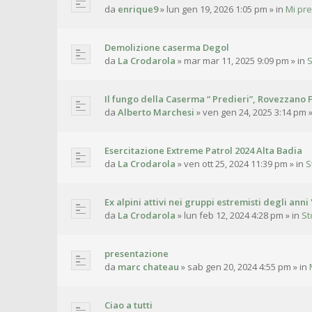
da
enrique9
»
lun gen 19, 2026 1:05 pm
» in
Mi pr
Demolizione caserma Degol
da
La Crodarola
»
mar mar 11, 2025 9:09 pm
» in
S
Il fungo della Caserma “ Predieri”, Rovezzano F
da
Alberto Marchesi
»
ven gen 24, 2025 3:14 pm
»
Esercitazione Extreme Patrol 2024 Alta Badia
da
La Crodarola
»
ven ott 25, 2024 11:39 pm
» in
S
Ex alpini attivi nei gruppi estremisti degli anni 
da
La Crodarola
»
lun feb 12, 2024 4:28 pm
» in
St
presentazione
da
marc chateau
»
sab gen 20, 2024 4:55 pm
» in
Ciao a tutti