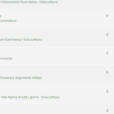
in
Discussioni fuori tema - Sola Lettura
o
0
commilitoni
0
oni fuori tema - Sola Lettura
0
presento
0
 Tecnica e argomenti militari
0
n
Vita Alpina di tutti i giorni - Sola Lettura
0