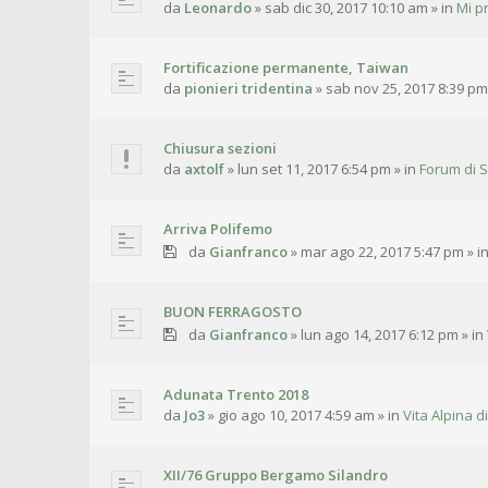
da
Leonardo
»
sab dic 30, 2017 10:10 am
» in
Mi p
Fortificazione permanente, Taiwan
da
pionieri tridentina
»
sab nov 25, 2017 8:39 pm
Chiusura sezioni
da
axtolf
»
lun set 11, 2017 6:54 pm
» in
Forum di S
Arriva Polifemo
da
Gianfranco
»
mar ago 22, 2017 5:47 pm
» i
BUON FERRAGOSTO
da
Gianfranco
»
lun ago 14, 2017 6:12 pm
» in
Adunata Trento 2018
da
Jo3
»
gio ago 10, 2017 4:59 am
» in
Vita Alpina di
XII/76 Gruppo Bergamo Silandro