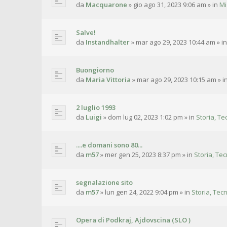
da
Macquarone
»
gio ago 31, 2023 9:06 am
» in
Mi
Salve!
da
Instandhalter
»
mar ago 29, 2023 10:44 am
» i
Buongiorno
da
Maria Vittoria
»
mar ago 29, 2023 10:15 am
» i
2 luglio 1993
da
Luigi
»
dom lug 02, 2023 1:02 pm
» in
Storia, Te
....e domani sono 80...
da
m57
»
mer gen 25, 2023 8:37 pm
» in
Storia, Tec
segnalazione sito
da
m57
»
lun gen 24, 2022 9:04 pm
» in
Storia, Tecn
Opera di Podkraj, Ajdovscina (SLO )