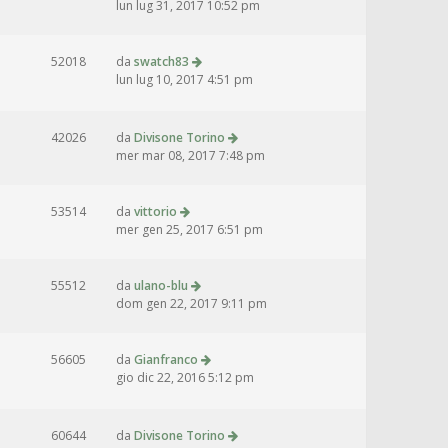
lun lug 31, 2017 10:52 pm
52018
da
swatch83
lun lug 10, 2017 4:51 pm
42026
da
Divisone Torino
mer mar 08, 2017 7:48 pm
53514
da
vittorio
mer gen 25, 2017 6:51 pm
55512
da
ulano-blu
dom gen 22, 2017 9:11 pm
56605
da
Gianfranco
gio dic 22, 2016 5:12 pm
60644
da
Divisone Torino