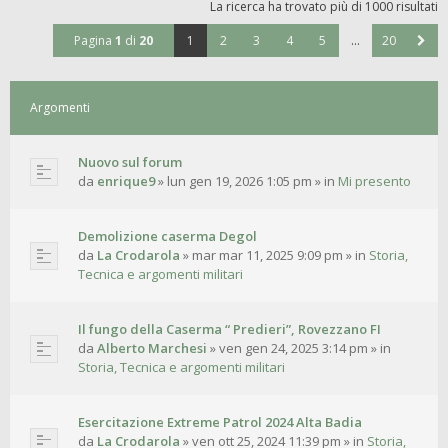
La ricerca ha trovato più di 1000 risultati
Pagina
1
di
20
1
2
3
4
5
…
20
Argomenti
Nuovo sul forum
da
enrique9
»
lun gen 19, 2026 1:05 pm
» in
Mi presento
Demolizione caserma Degol
da
La Crodarola
»
mar mar 11, 2025 9:09 pm
» in
Storia,
Tecnica e argomenti militari
Il fungo della Caserma “ Predieri”, Rovezzano FI
da
Alberto Marchesi
»
ven gen 24, 2025 3:14 pm
» in
Storia, Tecnica e argomenti militari
Esercitazione Extreme Patrol 2024 Alta Badia
da
La Crodarola
»
ven ott 25, 2024 11:39 pm
» in
Storia,