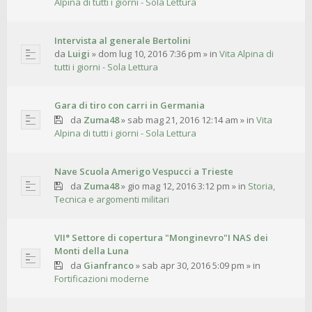
Alpina di tutti i giorni - Sola Lettura
Intervista al generale Bertolini
da
Luigi
»
dom lug 10, 2016 7:36 pm
» in
Vita Alpina di
tutti i giorni - Sola Lettura
Gara di tiro con carri in Germania
da
Zuma48
»
sab mag 21, 2016 12:14 am
» in
Vita
Alpina di tutti i giorni - Sola Lettura
Nave Scuola Amerigo Vespucci a Trieste
da
Zuma48
»
gio mag 12, 2016 3:12 pm
» in
Storia,
Tecnica e argomenti militari
VII° Settore di copertura "Monginevro"I NAS dei
Monti della Luna
da
Gianfranco
»
sab apr 30, 2016 5:09 pm
» in
Fortificazioni moderne