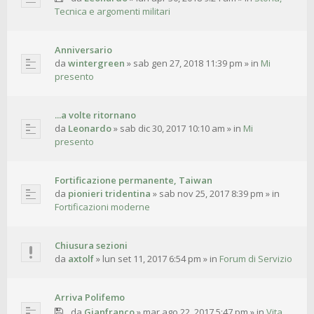
Tecnica e argomenti militari
Anniversario
da
wintergreen
»
sab gen 27, 2018 11:39 pm
» in
Mi
presento
...a volte ritornano
da
Leonardo
»
sab dic 30, 2017 10:10 am
» in
Mi
presento
Fortificazione permanente, Taiwan
da
pionieri tridentina
»
sab nov 25, 2017 8:39 pm
» in
Fortificazioni moderne
Chiusura sezioni
da
axtolf
»
lun set 11, 2017 6:54 pm
» in
Forum di Servizio
Arriva Polifemo
da
Gianfranco
»
mar ago 22, 2017 5:47 pm
» in
Vita