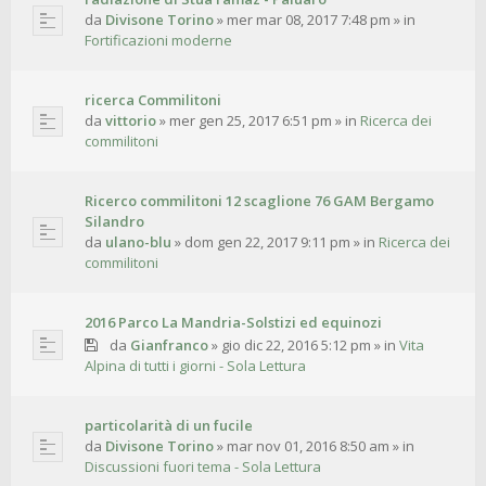
da
Divisone Torino
»
mer mar 08, 2017 7:48 pm
» in
Fortificazioni moderne
ricerca Commilitoni
da
vittorio
»
mer gen 25, 2017 6:51 pm
» in
Ricerca dei
commilitoni
Ricerco commilitoni 12 scaglione 76 GAM Bergamo
Silandro
da
ulano-blu
»
dom gen 22, 2017 9:11 pm
» in
Ricerca dei
commilitoni
2016 Parco La Mandria-Solstizi ed equinozi
da
Gianfranco
»
gio dic 22, 2016 5:12 pm
» in
Vita
Alpina di tutti i giorni - Sola Lettura
particolarità di un fucile
da
Divisone Torino
»
mar nov 01, 2016 8:50 am
» in
Discussioni fuori tema - Sola Lettura