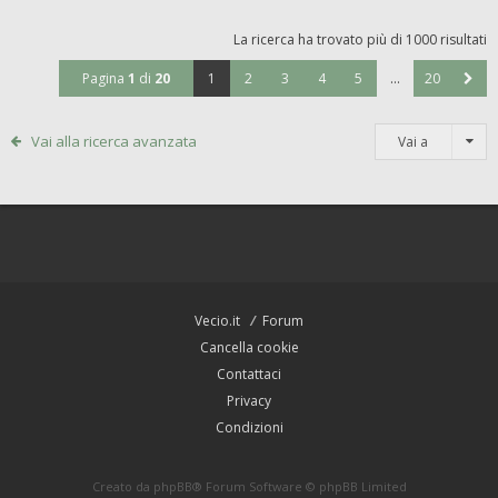
La ricerca ha trovato più di 1000 risultati
Pagina
1
di
20
1
2
3
4
5
…
20
Vai alla ricerca avanzata
Vai a
Vecio.it
Forum
Cancella cookie
Contattaci
Privacy
Condizioni
Creato da
phpBB
® Forum Software © phpBB Limited