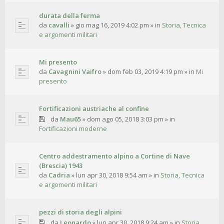
durata della ferma
da
cavalli
»
gio mag 16, 2019 4:02 pm
» in
Storia, Tecnica
e argomenti militari
Mi presento
da
Cavagnini Vaifro
»
dom feb 03, 2019 4:19 pm
» in
Mi
presento
Fortificazioni austriache al confine
da
Mau65
»
dom ago 05, 2018 3:03 pm
» in
Fortificazioni moderne
Centro addestramento alpino a Cortine di Nave
(Brescia) 1943
da
Cadria
»
lun apr 30, 2018 9:54 am
» in
Storia, Tecnica
e argomenti militari
pezzi di storia degli alpini
da
Leonardo
»
lun apr 30, 2018 9:24 am
» in
Storia,