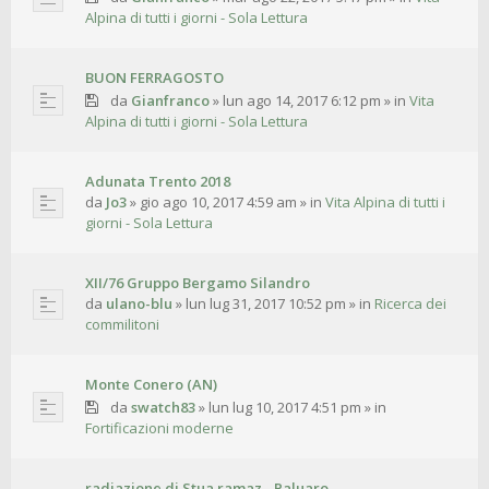
Alpina di tutti i giorni - Sola Lettura
BUON FERRAGOSTO
da
Gianfranco
»
lun ago 14, 2017 6:12 pm
» in
Vita
Alpina di tutti i giorni - Sola Lettura
Adunata Trento 2018
da
Jo3
»
gio ago 10, 2017 4:59 am
» in
Vita Alpina di tutti i
giorni - Sola Lettura
XII/76 Gruppo Bergamo Silandro
da
ulano-blu
»
lun lug 31, 2017 10:52 pm
» in
Ricerca dei
commilitoni
Monte Conero (AN)
da
swatch83
»
lun lug 10, 2017 4:51 pm
» in
Fortificazioni moderne
radiazione di Stua ramaz - Paluaro