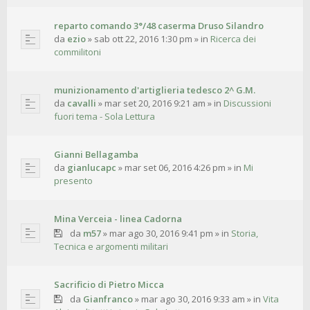
reparto comando 3°/48 caserma Druso Silandro
da
ezio
»
sab ott 22, 2016 1:30 pm
» in
Ricerca dei
commilitoni
munizionamento d'artiglieria tedesco 2^ G.M.
da
cavalli
»
mar set 20, 2016 9:21 am
» in
Discussioni
fuori tema - Sola Lettura
Gianni Bellagamba
da
gianlucapc
»
mar set 06, 2016 4:26 pm
» in
Mi
presento
Mina Verceia - linea Cadorna
da
m57
»
mar ago 30, 2016 9:41 pm
» in
Storia,
Tecnica e argomenti militari
Sacrificio di Pietro Micca
da
Gianfranco
»
mar ago 30, 2016 9:33 am
» in
Vita