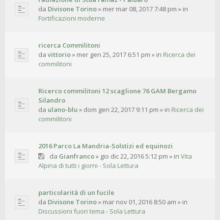
da
Divisone Torino
»
mer mar 08, 2017 7:48 pm
» in
Fortificazioni moderne
ricerca Commilitoni
da
vittorio
»
mer gen 25, 2017 6:51 pm
» in
Ricerca dei
commilitoni
Ricerco commilitoni 12 scaglione 76 GAM Bergamo
Silandro
da
ulano-blu
»
dom gen 22, 2017 9:11 pm
» in
Ricerca dei
commilitoni
2016 Parco La Mandria-Solstizi ed equinozi
da
Gianfranco
»
gio dic 22, 2016 5:12 pm
» in
Vita
Alpina di tutti i giorni - Sola Lettura
particolarità di un fucile
da
Divisone Torino
»
mar nov 01, 2016 8:50 am
» in
Discussioni fuori tema - Sola Lettura