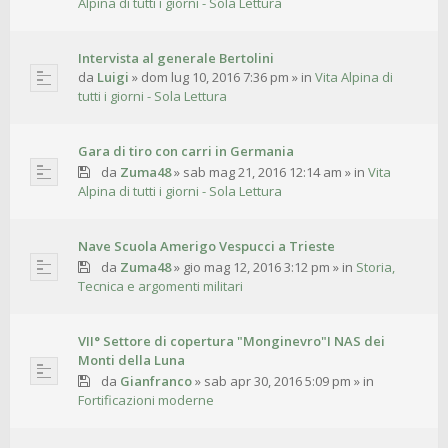
Alpina di tutti i giorni - Sola Lettura
Intervista al generale Bertolini
da
Luigi
»
dom lug 10, 2016 7:36 pm
» in
Vita Alpina di
tutti i giorni - Sola Lettura
Gara di tiro con carri in Germania
da
Zuma48
»
sab mag 21, 2016 12:14 am
» in
Vita
Alpina di tutti i giorni - Sola Lettura
Nave Scuola Amerigo Vespucci a Trieste
da
Zuma48
»
gio mag 12, 2016 3:12 pm
» in
Storia,
Tecnica e argomenti militari
VII° Settore di copertura "Monginevro"I NAS dei
Monti della Luna
da
Gianfranco
»
sab apr 30, 2016 5:09 pm
» in
Fortificazioni moderne