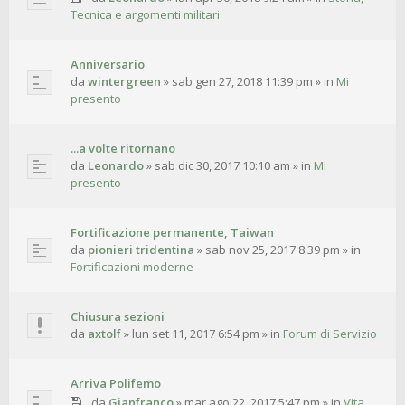
Tecnica e argomenti militari
Anniversario
da
wintergreen
»
sab gen 27, 2018 11:39 pm
» in
Mi
presento
...a volte ritornano
da
Leonardo
»
sab dic 30, 2017 10:10 am
» in
Mi
presento
Fortificazione permanente, Taiwan
da
pionieri tridentina
»
sab nov 25, 2017 8:39 pm
» in
Fortificazioni moderne
Chiusura sezioni
da
axtolf
»
lun set 11, 2017 6:54 pm
» in
Forum di Servizio
Arriva Polifemo
da
Gianfranco
»
mar ago 22, 2017 5:47 pm
» in
Vita