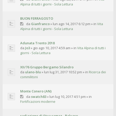
Alpina di tutti i giorni - Sola Lettura
BUON FERRAGOSTO
da
Gianfranco
»
lun ago 14, 2017 6:12 pm
» in
Vita
Alpina di tutti i giorni - Sola Lettura
Adunata Trento 2018
da
Jo3
»
gio ago 10, 2017 4:59 am
» in
Vita Alpina di tutti i
giorni - Sola Lettura
XII/76 Gruppo Bergamo Silandro
da
ulano-blu
»
lun lug 31, 2017 10:52 pm
» in
Ricerca dei
commilitoni
Monte Conero (AN)
da
swatch83
»
lun lug 10, 2017 4:51 pm
» in
Fortificazioni moderne
radiazione di Stua ramaz - Paluaro