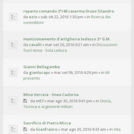
reparto comando 3°/48 caserma Druso Silandro
da
ezio
»
sab ott 22, 2016 1:30 pm
» in
Ricerca dei
commilitoni
munizionamento d'artiglieria tedesco 2^ G.M.
da
cavalli
»
mar set 20, 2016 9:21 am
» in
Discussioni
fuori tema - Sola Lettura
Gianni Bellagamba
da
gianlucapc
»
mar set 06, 2016 4:26 pm
» in
Mi
presento
Mina Verceia - linea Cadorna
da
m57
»
mar ago 30, 2016 9:41 pm
» in
Storia,
Tecnica e argomenti militari
Sacrificio di Pietro Micca
da
Gianfranco
»
mar ago 30, 2016 9:33 am
» in
Vita