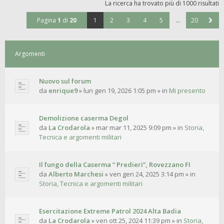
La ricerca ha trovato più di 1000 risultati
Pagina
1
di
20
1
2
3
4
5
…
20
Argomenti
Nuovo sul forum
da
enrique9
»
lun gen 19, 2026 1:05 pm
» in
Mi presento
Demolizione caserma Degol
da
La Crodarola
»
mar mar 11, 2025 9:09 pm
» in
Storia,
Tecnica e argomenti militari
Il fungo della Caserma “ Predieri”, Rovezzano FI
da
Alberto Marchesi
»
ven gen 24, 2025 3:14 pm
» in
Storia, Tecnica e argomenti militari
Esercitazione Extreme Patrol 2024 Alta Badia
da
La Crodarola
»
ven ott 25, 2024 11:39 pm
» in
Storia,