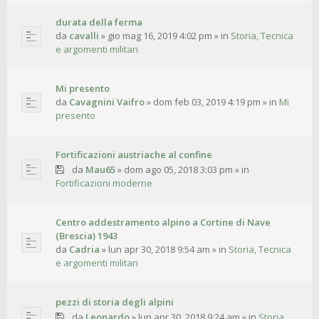
durata della ferma
da
cavalli
»
gio mag 16, 2019 4:02 pm
» in
Storia, Tecnica
e argomenti militari
Mi presento
da
Cavagnini Vaifro
»
dom feb 03, 2019 4:19 pm
» in
Mi
presento
Fortificazioni austriache al confine
da
Mau65
»
dom ago 05, 2018 3:03 pm
» in
Fortificazioni moderne
Centro addestramento alpino a Cortine di Nave
(Brescia) 1943
da
Cadria
»
lun apr 30, 2018 9:54 am
» in
Storia, Tecnica
e argomenti militari
pezzi di storia degli alpini
da
Leonardo
»
lun apr 30, 2018 9:24 am
» in
Storia,