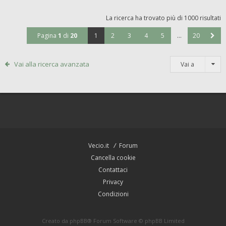
La ricerca ha trovato più di 1000 risultati
Pagina
1
di
20
1
2
3
4
5
…
20
Vai alla ricerca avanzata
Vai a
Vecio.it
Forum
Cancella cookie
Contattaci
Privacy
Condizioni
Creato da
phpBB
® Forum Software © phpBB Limited