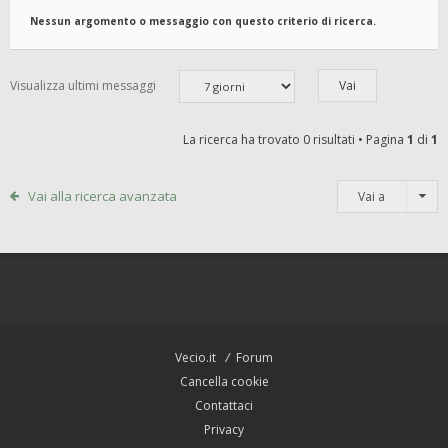
Nessun argomento o messaggio con questo criterio di ricerca.
Visualizza ultimi messaggi
La ricerca ha trovato 0 risultati • Pagina
1
di
1
Vai alla ricerca avanzata
Vai a
Vecio.it
Forum
Cancella cookie
Contattaci
Privacy