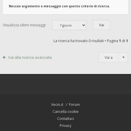
Nessun argomento o messaggio con questo criterio di ricerca.
Visualizza ultimi messaggi
La ricerca ha trovato 0 risultati • Pagina
1
di
1
Vai alla ricerca avanzata
Vai a
Vecio.it
Forum
Cancella cookie
Contattaci
Privacy