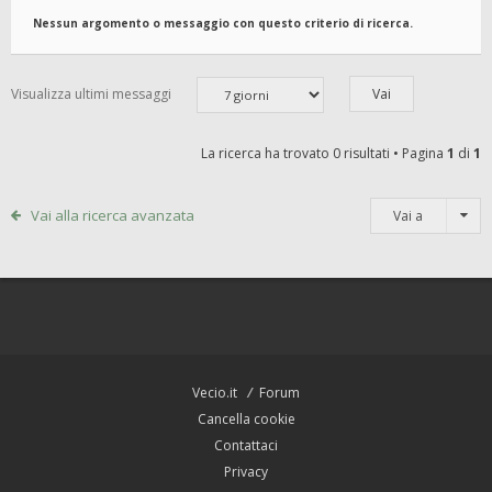
Nessun argomento o messaggio con questo criterio di ricerca.
Visualizza ultimi messaggi
La ricerca ha trovato 0 risultati • Pagina
1
di
1
Vai alla ricerca avanzata
Vai a
Vecio.it
Forum
Cancella cookie
Contattaci
Privacy