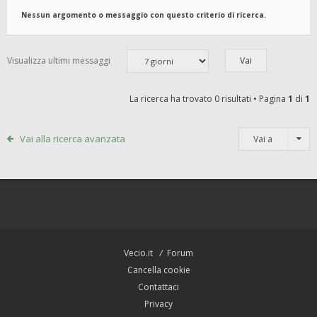
Nessun argomento o messaggio con questo criterio di ricerca.
Visualizza ultimi messaggi
La ricerca ha trovato 0 risultati • Pagina
1
di
1
Vai alla ricerca avanzata
Vai a
Vecio.it
Forum
Cancella cookie
Contattaci
Privacy