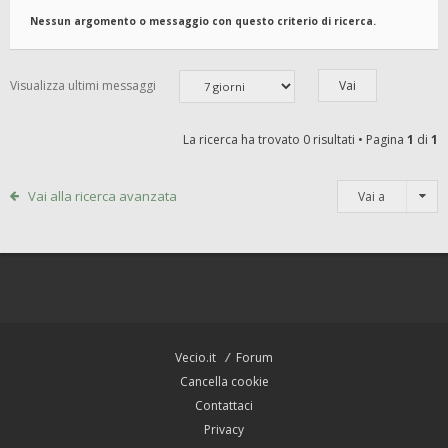
Nessun argomento o messaggio con questo criterio di ricerca.
Visualizza ultimi messaggi
La ricerca ha trovato 0 risultati • Pagina
1
di
1
Vai alla ricerca avanzata
Vai a
Vecio.it
Forum
Cancella cookie
Contattaci
Privacy