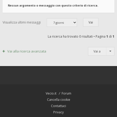
Nessun argomento o messaggio con questo criterio di ricerca.
Visualizza ultimi messaggi
La ricerca ha trovato 0 risultati • Pagina
1
di
1
Vai alla ricerca avanzata
Vai a
Vecio.it
Forum
Cancella cookie
Contattaci
Privacy