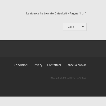
La ricerca ha trovato 0 risultati • Pagina
1
di
1
Vai a
Condizioni
Privacy
Contattaci
Cancella cookie
Tutti gli orari sono
UTC+01:00