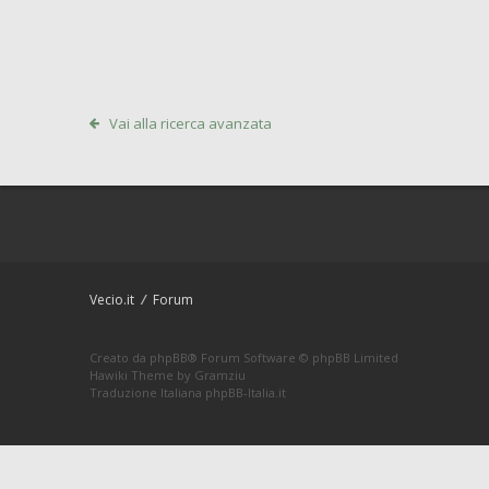
Vai alla ricerca avanzata
Vecio.it
Forum
Creato da
phpBB
® Forum Software © phpBB Limited
Hawiki Theme by
Gramziu
Traduzione Italiana
phpBB-Italia.it