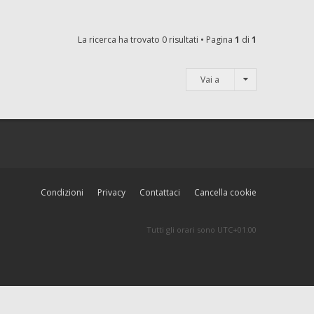
La ricerca ha trovato 0 risultati • Pagina
1
di
1
Vai a
Condizioni
Privacy
Contattaci
Cancella cookie
Tutti gli orari sono
UTC+01:00