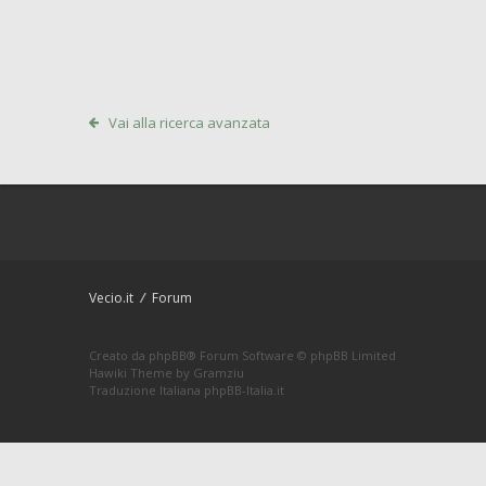
Vai alla ricerca avanzata
Vecio.it
Forum
Creato da
phpBB
® Forum Software © phpBB Limited
Hawiki Theme by
Gramziu
Traduzione Italiana
phpBB-Italia.it