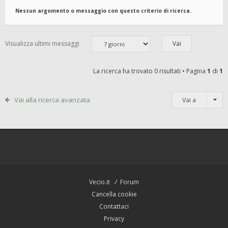
Nessun argomento o messaggio con questo criterio di ricerca.
Visualizza ultimi messaggi
La ricerca ha trovato 0 risultati • Pagina
1
di
1
Vai alla ricerca avanzata
Vai a
Vecio.it
Forum
Cancella cookie
Contattaci
Privacy