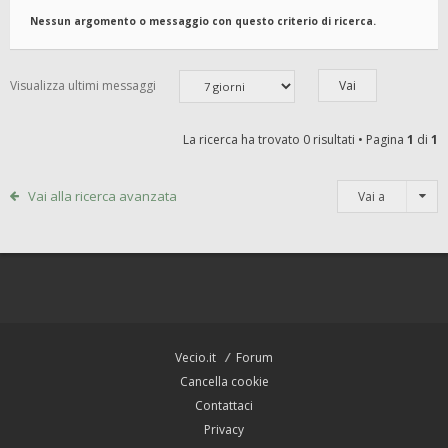
Nessun argomento o messaggio con questo criterio di ricerca.
Visualizza ultimi messaggi
La ricerca ha trovato 0 risultati • Pagina
1
di
1
Vai alla ricerca avanzata
Vai a
Vecio.it
Forum
Cancella cookie
Contattaci
Privacy