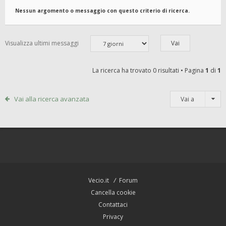
Nessun argomento o messaggio con questo criterio di ricerca.
Visualizza ultimi messaggi
La ricerca ha trovato 0 risultati • Pagina
1
di
1
Vai alla ricerca avanzata
Vai a
Vecio.it
Forum
Cancella cookie
Contattaci
Privacy