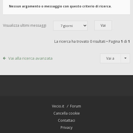
Nessun argomento o messaggio con questo criterio di ricerca.
Visualizza ultimi messaggi
La ricerca ha trovato 0 risultati • Pagina
1
di
1
Vai alla ricerca avanzata
Vai a
Vecio.it
Forum
Cancella cookie
Contattaci
Privacy