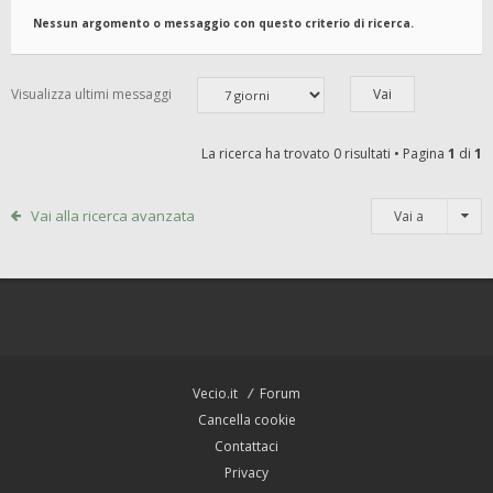
Nessun argomento o messaggio con questo criterio di ricerca.
Visualizza ultimi messaggi
La ricerca ha trovato 0 risultati • Pagina
1
di
1
Vai alla ricerca avanzata
Vai a
Vecio.it
Forum
Cancella cookie
Contattaci
Privacy