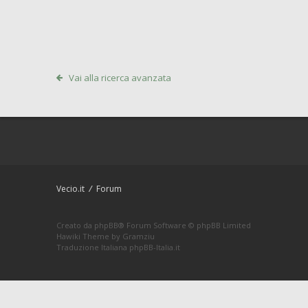
Vai alla ricerca avanzata
Vecio.it
Forum
Creato da
phpBB
® Forum Software © phpBB Limited
Hawiki Theme by
Gramziu
Traduzione Italiana
phpBB-Italia.it