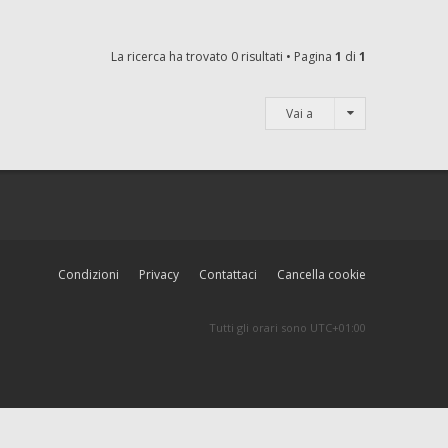
La ricerca ha trovato 0 risultati • Pagina
1
di
1
Vai a
Condizioni
Privacy
Contattaci
Cancella cookie
Tutti gli orari sono
UTC+01:00