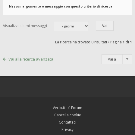
Nessun argomento o messaggio con questo criterio di ricerca.
Visualizza ultimi messaggi
La ricerca ha trovato 0 risultati • Pagina
1
di
1
Vai alla ricerca avanzata
Vai a
Vecio.it
Forum
Cancella cookie
Contattaci
Privacy