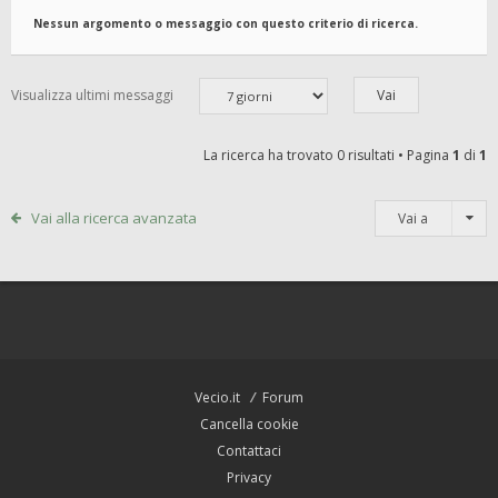
Nessun argomento o messaggio con questo criterio di ricerca.
Visualizza ultimi messaggi
La ricerca ha trovato 0 risultati • Pagina
1
di
1
Vai alla ricerca avanzata
Vai a
Vecio.it
Forum
Cancella cookie
Contattaci
Privacy