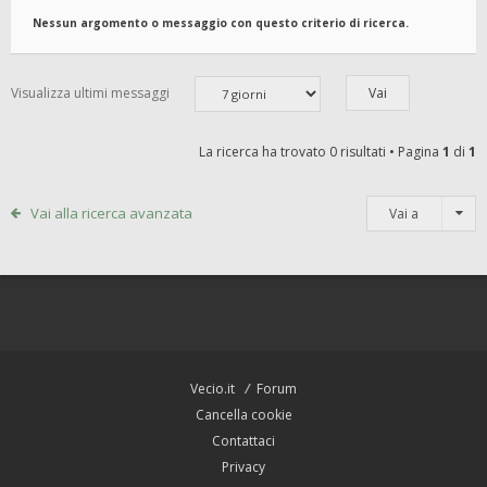
Nessun argomento o messaggio con questo criterio di ricerca.
Visualizza ultimi messaggi
La ricerca ha trovato 0 risultati • Pagina
1
di
1
Vai alla ricerca avanzata
Vai a
Vecio.it
Forum
Cancella cookie
Contattaci
Privacy